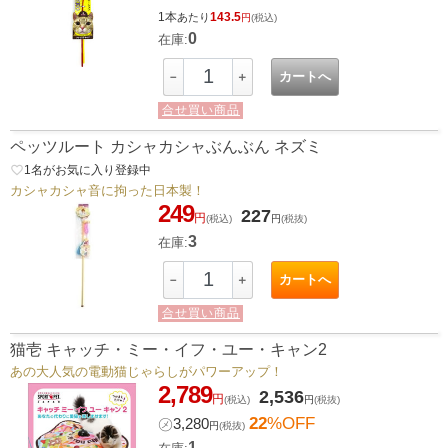
1本
143.5
あたり
円
(税込)
0
在庫:
カートへ
－
＋
合せ買い商品
ペッツルート カシャカシャぶんぶん ネズミ
favorite_border
1
名がお気に入り登録中
カシャカシャ音に拘った日本製！
249
227
円
(税込)
円
(税抜)
3
在庫:
カートへ
－
＋
合せ買い商品
猫壱 キャッチ・ミー・イフ・ユー・キャン2
あの大人気の電動猫じゃらしがパワーアップ！
2,789
2,536
円
(税込)
円
(税抜)
22
%OFF
㋱
3,280
円
(税抜)
1