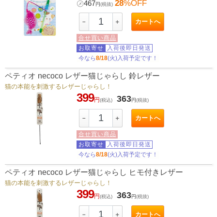
28
%OFF
㋱
467
円
(税抜)
カートへ
－
＋
合せ買い商品
お取寄せ
入荷後即日発送
今なら
8/18
(火)入荷予定です！
ペティオ necoco レザー猫じゃらし 鈴レザー
猫の本能を刺激するレザーじゃらし！
399
363
円
(税込)
円
(税抜)
カートへ
－
＋
合せ買い商品
お取寄せ
入荷後即日発送
今なら
8/18
(火)入荷予定です！
ペティオ necoco レザー猫じゃらし ヒモ付きレザー
猫の本能を刺激するレザーじゃらし！
399
363
円
(税込)
円
(税抜)
カートへ
－
＋