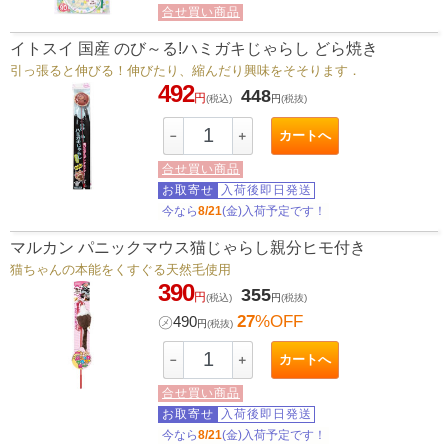
合せ買い商品
イトスイ 国産 のび～る!ハミガキじゃらし どら焼き
引っ張ると伸びる！伸びたり、縮んだり興味をそそります．
492
448
円
(税込)
円
(税抜)
カートへ
－
＋
合せ買い商品
お取寄せ
入荷後即日発送
今なら
8/21
(金)入荷予定です！
マルカン パニックマウス猫じゃらし親分ヒモ付き
猫ちゃんの本能をくすぐる天然毛使用
390
355
円
(税込)
円
(税抜)
27
%OFF
㋱
490
円
(税抜)
カートへ
－
＋
合せ買い商品
お取寄せ
入荷後即日発送
今なら
8/21
(金)入荷予定です！