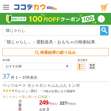
メニュー
「猫じゃらし」：運動器具・おもちゃの検索結果
search
検索結果の絞り込み
表示順
表示形式
37
件 1
～
37件表示
ペッツルート カシャカシャぶんぶん トンボ
2
(
レビュー
件
)
favorite_border
4
名がお気に入り登録中
カシャカシャ音に拘った日本製！
249
227
円
(税込)
円
(税抜)
3
在庫: