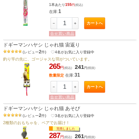
1本
155
あたり
円
(税込)
1
在庫:
カートへ
－
＋
合せ買い商品
ドギーマンハヤシ じゃれ猫 宙返り
2
(
レビュー
件
)
favorite_border
4
名がお気に入り登録中
釣り竿の先に、ゴージャスな羽がついています。
265
241
円
(税込)
円
(税抜)
31
在庫:
数量限定
カートへ
－
＋
合せ買い商品
ドギーマンハヤシ じゃれ猫 あそび
2
(
レビュー
件
)
favorite_border
3
名がお気に入り登録中
2種類のおもちゃを、ペアでお届け！
完売しました
287
261
円
(税込)
円
(税抜)