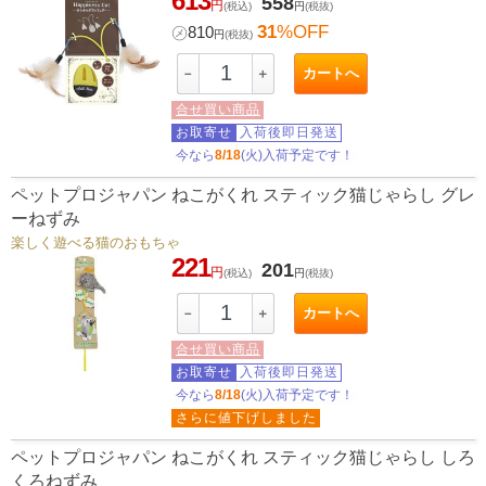
613
558
円
(税込)
円
(税抜)
31
%OFF
㋱
810
円
(税抜)
カートへ
－
＋
合せ買い商品
お取寄せ
入荷後即日発送
今なら
8/18
(火)入荷予定です！
ペットプロジャパン ねこがくれ スティック猫じゃらし グレ
ーねずみ
楽しく遊べる猫のおもちゃ
221
201
円
(税込)
円
(税抜)
カートへ
－
＋
合せ買い商品
お取寄せ
入荷後即日発送
今なら
8/18
(火)入荷予定です！
さらに値下げしました
ペットプロジャパン ねこがくれ スティック猫じゃらし しろ
くろねずみ