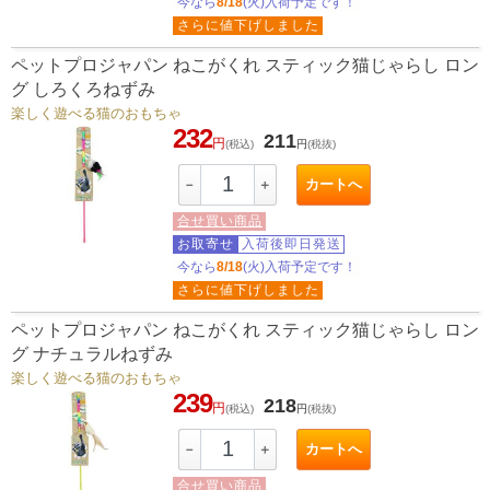
今なら
8/18
(火)入荷予定です！
さらに値下げしました
ペットプロジャパン ねこがくれ スティック猫じゃらし ロン
グ しろくろねずみ
楽しく遊べる猫のおもちゃ
232
211
円
(税込)
円
(税抜)
カートへ
－
＋
合せ買い商品
お取寄せ
入荷後即日発送
今なら
8/18
(火)入荷予定です！
さらに値下げしました
ペットプロジャパン ねこがくれ スティック猫じゃらし ロン
グ ナチュラルねずみ
楽しく遊べる猫のおもちゃ
239
218
円
(税込)
円
(税抜)
カートへ
－
＋
合せ買い商品