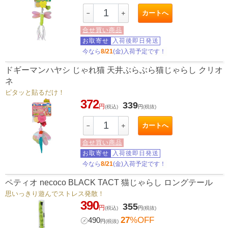
カートへ
－
＋
合せ買い商品
お取寄せ
入荷後即日発送
今なら
8/21
(金)入荷予定です！
ドギーマンハヤシ じゃれ猫 天井ぶらぶら猫じゃらし クリオ
ネ
ピタッと貼るだけ！
372
339
円
(税込)
円
(税抜)
カートへ
－
＋
合せ買い商品
お取寄せ
入荷後即日発送
今なら
8/21
(金)入荷予定です！
ペティオ necoco BLACK TACT 猫じゃらし ロングテール
思いっきり遊んでストレス発散！
390
355
円
(税込)
円
(税抜)
27
%OFF
㋱
490
円
(税抜)