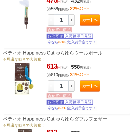
475
432
円
(税込)
円
(税抜)
22
%OFF
㋱
558
円
(税抜)
カートへ
－
＋
合せ買い商品
お取寄せ
入荷後即日発送
今なら
8/18
(火)入荷予定です！
ペティオ Happiness Cat ゆらゆらウールボール
不思議な動きで大興奮！
613
558
円
(税込)
円
(税抜)
31
%OFF
㋱
810
円
(税抜)
カートへ
－
＋
合せ買い商品
お取寄せ
入荷後即日発送
今なら
8/21
(金)入荷予定です！
ペティオ Happiness Cat ゆらゆらダブルフェザー
不思議な動きで大興奮！