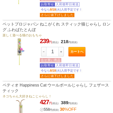
お取寄せ
入荷後即日発送
今なら
8/18
(火)入荷予定です！
さらに値下げしました
ペットプロジャパン ねこがくれ スティック猫じゃらし ロン
グ ふわぱたとんぼ
楽しく遊べる猫のおもちゃ
239
218
円
(税込)
円
(税抜)
カートへ
－
＋
合せ買い商品
お取寄せ
入荷後即日発送
今なら
8/18
(火)入荷予定です！
さらに値下げしました
ペティオ Happiness Cat ウールボールじゃらし フェザース
ティック
ネコちゃん大好きねこじゃらし！
427
389
円
(税込)
円
(税抜)
30
%OFF
㋱
558
円
(税抜)