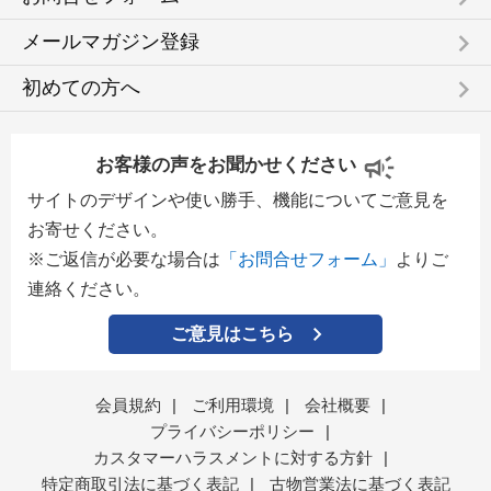
keyboard_arrow_right
メールマガジン登録
keyboard_arrow_right
初めての方へ
お客様の声をお聞かせください
サイトのデザインや使い勝手、機能についてご意見を
お寄せください。
※ご返信が必要な場合は
「お問合せフォーム」
よりご
連絡ください。
ご意見はこちら
会員規約
|
ご利用環境
|
会社概要
|
プライバシーポリシー
|
カスタマーハラスメントに対する方針
|
特定商取引法に基づく表記
|
古物営業法に基づく表記