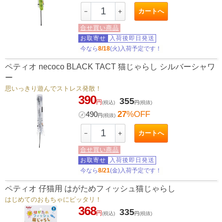
カートへ
－
＋
合せ買い商品
お取寄せ
入荷後即日発送
今なら
8/18
(火)入荷予定です！
ペティオ necoco BLACK TACT 猫じゃらし シルバーシャワ
ー
思いっきり遊んでストレス発散！
390
355
円
(税込)
円
(税抜)
27
%OFF
㋱
490
円
(税抜)
カートへ
－
＋
合せ買い商品
お取寄せ
入荷後即日発送
今なら
8/21
(金)入荷予定です！
ペティオ 仔猫用 はがためフィッシュ猫じゃらし
はじめてのおもちゃにピッタリ！
368
335
円
(税込)
円
(税抜)