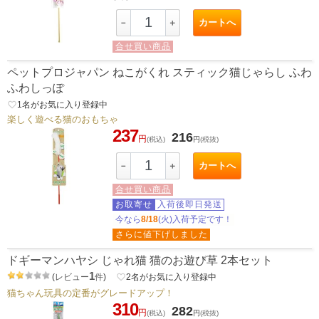
カートへ
－
＋
合せ買い商品
ペットプロジャパン ねこがくれ スティック猫じゃらし ふわ
ふわしっぽ
favorite_border
1
名がお気に入り登録中
楽しく遊べる猫のおもちゃ
237
216
円
(税込)
円
(税抜)
カートへ
－
＋
合せ買い商品
お取寄せ
入荷後即日発送
今なら
8/18
(火)入荷予定です！
さらに値下げしました
ドギーマンハヤシ じゃれ猫 猫のお遊び草 2本セット
1
(
レビュー
件
)
favorite_border
2
名がお気に入り登録中
猫ちゃん玩具の定番がグレードアップ！
310
282
円
(税込)
円
(税抜)