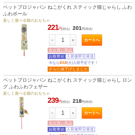
ペットプロジャパン ねこがくれ スティック猫じゃらし ふわ
ふわボール
楽しく遊べる猫のおもちゃ
221
201
円
(税込)
円
(税抜)
カートへ
－
＋
合せ買い商品
お取寄せ
入荷後即日発送
今なら
8/18
(火)入荷予定です！
さらに値下げしました
ペットプロジャパン ねこがくれ スティック猫じゃらし ロン
グ ふわふわフェザー
楽しく遊べる猫のおもちゃ
239
218
円
(税込)
円
(税抜)
カートへ
－
＋
合せ買い商品
お取寄せ
入荷後即日発送