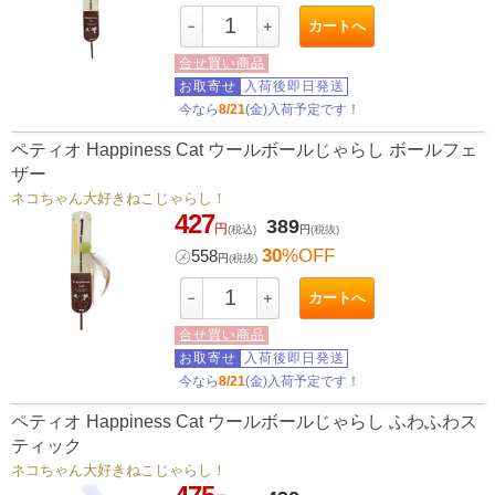
カートへ
－
＋
合せ買い商品
お取寄せ
入荷後即日発送
今なら
8/21
(金)入荷予定です！
ペティオ Happiness Cat ウールボールじゃらし ボールフェ
ザー
ネコちゃん大好きねこじゃらし！
427
389
円
(税込)
円
(税抜)
30
%OFF
㋱
558
円
(税抜)
カートへ
－
＋
合せ買い商品
お取寄せ
入荷後即日発送
今なら
8/21
(金)入荷予定です！
ペティオ Happiness Cat ウールボールじゃらし ふわふわス
ティック
ネコちゃん大好きねこじゃらし！