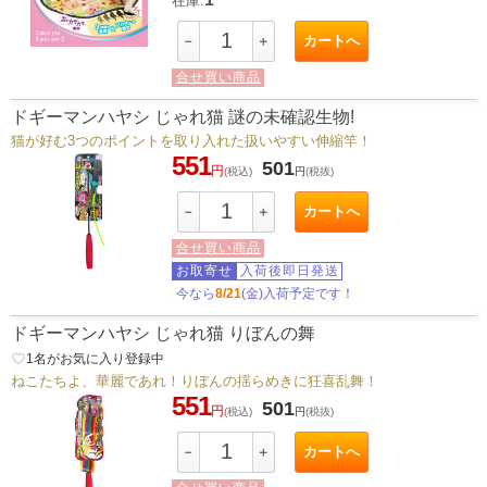
在庫:
カートへ
－
＋
合せ買い商品
ドギーマンハヤシ じゃれ猫 謎の未確認生物!
猫が好む3つのポイントを取り入れた扱いやすい伸縮竿！
551
501
円
(税込)
円
(税抜)
カートへ
－
＋
合せ買い商品
お取寄せ
入荷後即日発送
今なら
8/21
(金)入荷予定です！
ドギーマンハヤシ じゃれ猫 りぼんの舞
favorite_border
1
名がお気に入り登録中
ねこたちよ、華麗であれ！りぼんの揺らめきに狂喜乱舞！
551
501
円
(税込)
円
(税抜)
カートへ
－
＋