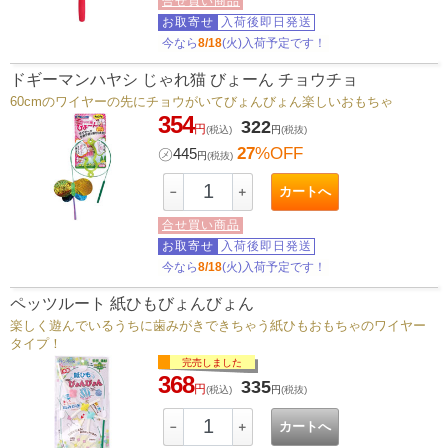
合せ買い商品
お取寄せ
入荷後即日発送
今なら
8/18
(火)入荷予定です！
ドギーマンハヤシ じゃれ猫 びょーん チョウチョ
60cmのワイヤーの先にチョウがいてびょんびょん楽しいおもちゃ
354
322
円
(税込)
円
(税抜)
27
%OFF
㋱
445
円
(税抜)
カートへ
－
＋
合せ買い商品
お取寄せ
入荷後即日発送
今なら
8/18
(火)入荷予定です！
ペッツルート 紙ひもびょんびょん
楽しく遊んでいるうちに歯みがきできちゃう紙ひもおもちゃのワイヤー
タイプ！
完売しました
368
335
円
(税込)
円
(税抜)
カートへ
－
＋