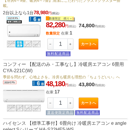
【冷房6～9畳、暖房6～7畳】清潔にこだわったプラズマクラスター搭
載。
78,980
2台以上なら1台
円
(税込)
数量限定 残り＝
1
82,280
74,800
円
(税込)
円
(税抜)
1
在庫:
数量限定
カートへ
－
＋
無料配送商品
コンフィー 【配送のみ・工事なし】冷暖房エアコン 6畳用
CYA-221C(W)
季節を問わず、心地よさを。冷房も暖房も理想の「ちょうどいい」へ
48,180
43,800
円
(税込)
円
(税抜)
17
在庫:
カートへ
－
＋
運送便限定商品
無料配送商品
ハイセンス 【標準工事付】6畳向け 冷暖房エアコン e angle
select Sシリーズ HA-S22HE5-WS