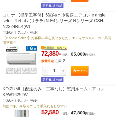
無料配送商品
コロナ 【標準工事付】6畳向け 冷暖房エアコン e angle
select ReLaLa(リララ) N-E4シリーズ Nシリーズ CSH-
N2224RE4(W)
favorite_border
2
名がお気に入り登録中
【e angle Select】お客様の声を反映させた、エディオン×メーカー共同
開発商品
数量限定 残り＝
2
72,380
65,800
円
(税込)
円
(税抜)
2
在庫:
数量限定
カートへ
－
＋
無料配送商品
KOIZUMI 【配送のみ・工事なし】窓用ルームエアコン
KAW16252W
favorite_border
2
名がお気に入り登録中
前面パネルを取り外して手入れもしやすい
52,580
47,800
円
(税込)
円
(税抜)