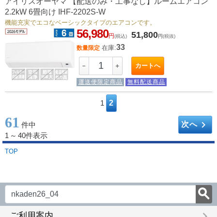
アイリスオーヤマ 【配送のみ・工事なし】ルームエアコン
2.2kW 6畳向け IHF-2202S-W
機能充実でエコなベーシックタイプのエアコンです。
56,980
51,800
円
(税込)
円
(税抜)
33
在庫:
数量限定
カートへ
－
＋
運送便限定商品
無料配送商品
1
2
61
keyboard_arrow_right
次へ
件中
1
～
40件表示
TOP
keyboard_arrow_right
ご利用案内