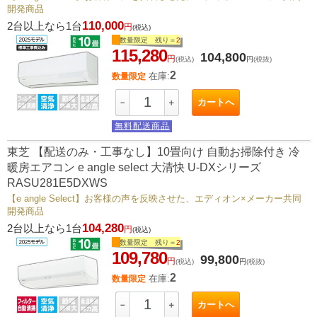
開発商品
110,000
2台以上なら1台
円
(税込)
数量限定 残り＝
2
115,280
104,800
円
(税込)
円
(税抜)
2
在庫:
数量限定
カートへ
－
＋
無料配送商品
東芝 【配送のみ・工事なし】10畳向け 自動お掃除付き 冷
暖房エアコン e angle select 大清快 U-DXシリーズ
RASU281E5DXWS
【e angle Select】お客様の声を反映させた、エディオン×メーカー共同
開発商品
104,280
2台以上なら1台
円
(税込)
数量限定 残り＝
2
109,780
99,800
円
(税込)
円
(税抜)
2
在庫:
数量限定
カートへ
－
＋