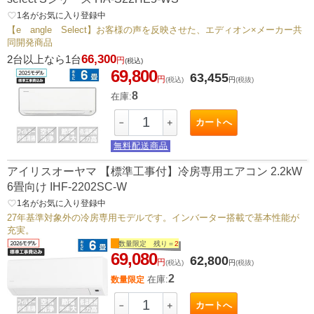
favorite_border
1
名がお気に入り登録中
【e angle Select】お客様の声を反映させた、エディオン×メーカー共
同開発商品
66,300
2台以上なら1台
円
(税込)
69,800
63,455
円
(税込)
円
(税抜)
8
在庫:
カートへ
－
＋
無料配送商品
アイリスオーヤマ 【標準工事付】冷房専用エアコン 2.2kW
6畳向け IHF-2202SC-W
favorite_border
1
名がお気に入り登録中
27年基準対象外の冷房専用モデルです。インバーター搭載で基本性能が
充実。
数量限定 残り＝
2
69,080
62,800
円
(税込)
円
(税抜)
2
在庫:
数量限定
カートへ
－
＋