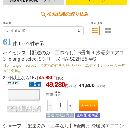
search
検索結果の絞り込み
表示順
表示形式
61
件 1
～
40件表示
ハイセンス 【配送のみ・工事なし】6畳向け 冷暖房エアコ
ン e angle select Sシリーズ HA-S22HE5-WS
【e angle Select】お客様の声を反映させた、エディオン×メーカー共
同開発商品
45,980
2ｾｯﾄ以上なら1ｾｯﾄ
円
(税込)
49,280
44,800
円
(税込)
円
(税抜)
◎
在庫:
カートへ
－
＋
運送便限定商品
無料配送商品
シャープ 【配送のみ・工事なし】6畳向け 冷暖房エアコン