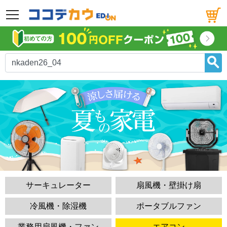
メニュー
サーキュレーター
扇風機・壁掛け扇
冷風機・除湿機
ポータブルファン
業務用扇風機・ファン
エアコン