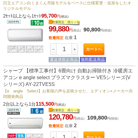
日立エアコン白くまくん市販モデルをベースに仕様変更・追加をしたオ
リジナルモデル
95,700
2ｾｯﾄ以上なら1ｾｯﾄ
円
(税込)
数量限定 残り＝
1
99,880
90,800
円
(税込)
円
(税抜)
1
在庫:
数量限定
カートへ
－
＋
運送便限定商品
無料配送商品
シャープ 【標準工事付】6畳向け 自動お掃除付き 冷暖房エ
アコン e angle select プラズマクラスター VE5シリーズ(V
シリーズ) AY-22TVE5S
【e angle Select】お客様の声を反映させた、エディオン×メーカー共
同開発商品
115,500
2台以上なら1台
円
(税込)
数量限定 残り＝
2
120,780
109,800
円
(税込)
円
(税抜)
2
在庫:
数量限定
カートへ
－
＋