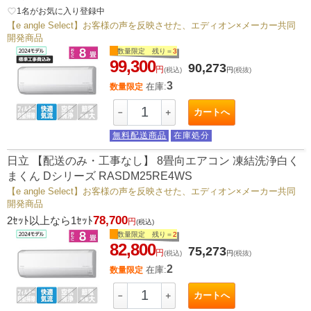
favorite_border
1
名がお気に入り登録中
【e angle Select】お客様の声を反映させた、エディオン×メーカー共同
開発商品
数量限定 残り＝
3
99,300
90,273
円
(税込)
円
(税抜)
3
在庫:
数量限定
カートへ
－
＋
無料配送商品
在庫処分
日立 【配送のみ・工事なし】 8畳向エアコン 凍結洗浄白く
まくん Dシリーズ RASDM25RE4WS
【e angle Select】お客様の声を反映させた、エディオン×メーカー共同
開発商品
78,700
2ｾｯﾄ以上なら1ｾｯﾄ
円
(税込)
数量限定 残り＝
2
82,800
75,273
円
(税込)
円
(税抜)
2
在庫:
数量限定
カートへ
－
＋