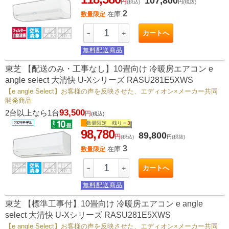
107,800
円
(税込)
円
(税抜)
2
在庫:
数量限定
カートへ
－
＋
無料配送商品
東芝 【配送のみ・工事なし】10畳向け 冷暖房エアコン e
angle select 大清快 U-Xシリーズ RASU281E5XWS
【e angle Select】お客様の声を反映させた、エディオン×メーカー共同
開発商品
93,500
2台以上なら1台
円
(税込)
数量限定 残り＝
3
98,780
89,800
円
(税込)
円
(税抜)
3
在庫:
数量限定
カートへ
－
＋
無料配送商品
東芝 【標準工事付】10畳向け 冷暖房エアコン e angle
select 大清快 U-Xシリーズ RASU281E5XWS
【e angle Select】お客様の声を反映させた、エディオン×メーカー共同