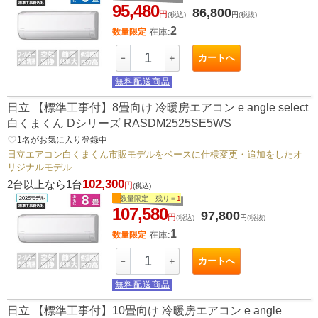
95,480
86,800
円
(税込)
円
(税抜)
2
在庫:
数量限定
カートへ
－
＋
無料配送商品
日立 【標準工事付】8畳向け 冷暖房エアコン e angle select
白くまくん Dシリーズ RASDM2525SE5WS
favorite_border
1
名がお気に入り登録中
日立エアコン白くまくん市販モデルをベースに仕様変更・追加をしたオ
リジナルモデル
102,300
2台以上なら1台
円
(税込)
数量限定 残り＝
1
107,580
97,800
円
(税込)
円
(税抜)
1
在庫:
数量限定
カートへ
－
＋
無料配送商品
日立 【標準工事付】10畳向け 冷暖房エアコン e angle