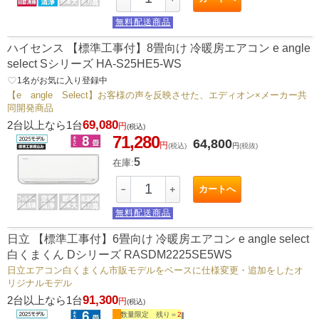
無料配送商品
ハイセンス 【標準工事付】8畳向け 冷暖房エアコン e angle
select Sシリーズ HA-S25HE5-WS
favorite_border
1
名がお気に入り登録中
【e angle Select】お客様の声を反映させた、エディオン×メーカー共
同開発商品
69,080
2台以上なら1台
円
(税込)
71,280
64,800
円
(税込)
円
(税抜)
5
在庫:
カートへ
－
＋
無料配送商品
日立 【標準工事付】6畳向け 冷暖房エアコン e angle select
白くまくん Dシリーズ RASDM2225SE5WS
日立エアコン白くまくん市販モデルをベースに仕様変更・追加をしたオ
リジナルモデル
91,300
2台以上なら1台
円
(税込)
数量限定 残り＝
2