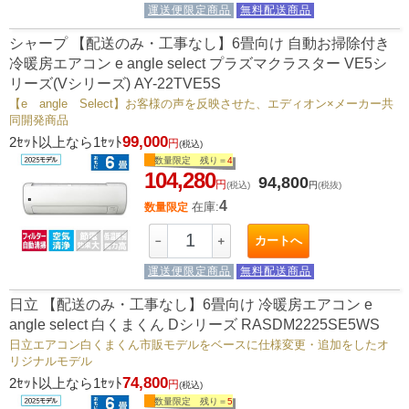
運送便限定商品
無料配送商品
シャープ 【配送のみ・工事なし】6畳向け 自動お掃除付き
冷暖房エアコン e angle select プラズマクラスター VE5シ
リーズ(Vシリーズ) AY-22TVE5S
【e angle Select】お客様の声を反映させた、エディオン×メーカー共
同開発商品
99,000
2ｾｯﾄ以上なら1ｾｯﾄ
円
(税込)
数量限定 残り＝
4
104,280
94,800
円
(税込)
円
(税抜)
4
在庫:
数量限定
カートへ
－
＋
運送便限定商品
無料配送商品
日立 【配送のみ・工事なし】6畳向け 冷暖房エアコン e
angle select 白くまくん Dシリーズ RASDM2225SE5WS
日立エアコン白くまくん市販モデルをベースに仕様変更・追加をしたオ
リジナルモデル
74,800
2ｾｯﾄ以上なら1ｾｯﾄ
円
(税込)
数量限定 残り＝
5