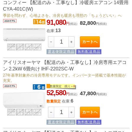
コンフィー 【配送のみ・工事なし】冷暖房エアコン 14畳用
CYA-401C(W)
季節を問わず、心地よさを。冷房も暖房も理想の「ちょうどいい」へ
91,080
82,800
円
(税込)
円
(税抜)
13
在庫:
カートへ
－
＋
運送便限定商品
無料配送商品
アイリスオーヤマ 【配送のみ・工事なし】冷房専用エアコ
ン 2.2kW 6畳向け IHF-2202SC-W
27年基準対象外の冷房専用モデルです。インバーター搭載で基本性能が
充実。
数量限定 残り＝
6
52,580
47,800
円
(税込)
円
(税抜)
6
在庫:
数量限定
カートへ
－
＋
運送便限定商品
無料配送商品