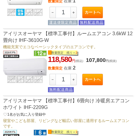
1
在庫:
数量限定
カートへ
－
＋
運送便限定商品
無料配送商品
アイリスオーヤマ 【標準工事付】ルームエアコン 3.6kW 12
畳向け IHF-3610G-W
機能充実でエコなベーシックタイプのエアコンです。
数量限定 残り＝
2
118,580
107,800
円
(税込)
円
(税抜)
2
在庫:
数量限定
カートへ
－
＋
無料配送商品
アイリスオーヤマ 【標準工事付】6畳向け 冷暖房エアコン
ホワイト IHF-2209G
favorite_border
1
名がお気に入り登録中
寝室やこども部屋、リビングなど幅広い部屋に適用するルームエアコン
です。
数量限定 残り＝
1