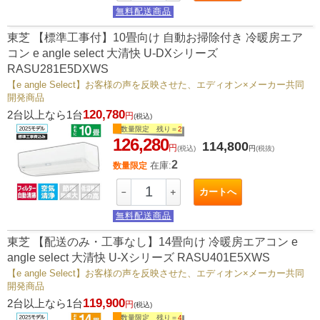
無料配送商品
東芝 【標準工事付】10畳向け 自動お掃除付き 冷暖房エア
コン e angle select 大清快 U-DXシリーズ
RASU281E5DXWS
【e angle Select】お客様の声を反映させた、エディオン×メーカー共同
開発商品
120,780
2台以上なら1台
円
(税込)
数量限定 残り＝
2
126,280
114,800
円
(税込)
円
(税抜)
2
在庫:
数量限定
カートへ
－
＋
無料配送商品
東芝 【配送のみ・工事なし】14畳向け 冷暖房エアコン e
angle select 大清快 U-Xシリーズ RASU401E5XWS
【e angle Select】お客様の声を反映させた、エディオン×メーカー共同
開発商品
119,900
2台以上なら1台
円
(税込)
数量限定 残り＝
4