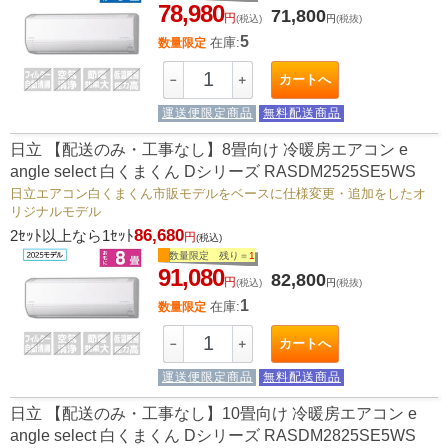
78,980
71,800
円
(税込)
円
(税抜)
5
在庫:
数量限定
カートへ
－
＋
運送便限定商品
無料配送商品
日立 【配送のみ・工事なし】8畳向け 冷暖房エアコン e
angle select 白くまくん Dシリーズ RASDM2525SE5WS
日立エアコン白くまくん市販モデルをベースに仕様変更・追加をしたオ
リジナルモデル
86,680
2ｾｯﾄ以上なら1ｾｯﾄ
円
(税込)
数量限定 残り＝
1
91,080
82,800
円
(税込)
円
(税抜)
1
在庫:
数量限定
カートへ
－
＋
運送便限定商品
無料配送商品
日立 【配送のみ・工事なし】10畳向け 冷暖房エアコン e
angle select 白くまくん Dシリーズ RASDM2825SE5WS