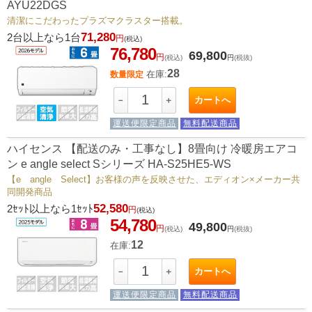
AYU22DGS
清潔にこだわったプラズマクラスター搭載。
71,280
2台以上なら1台
円
(税込)
76,780
69,800
円
(税込)
円
(税抜)
28
在庫:
数量限定
カートへ
－
＋
運送便限定商品
無料配送商品
ハイセンス 【配送のみ・工事なし】8畳向け 冷暖房エアコ
ン e angle select Sシリーズ HA-S25HE5-WS
【e angle Select】お客様の声を反映させた、エディオン×メーカー共
同開発商品
52,580
2ｾｯﾄ以上なら1ｾｯﾄ
円
(税込)
54,780
49,800
円
(税込)
円
(税抜)
12
在庫:
カートへ
－
＋
運送便限定商品
無料配送商品