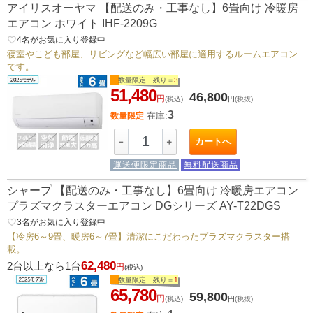
アイリスオーヤマ 【配送のみ・工事なし】6畳向け 冷暖房
エアコン ホワイト IHF-2209G
favorite_border
4
名がお気に入り登録中
寝室やこども部屋、リビングなど幅広い部屋に適用するルームエアコン
です。
数量限定 残り＝
3
51,480
46,800
円
(税込)
円
(税抜)
3
在庫:
数量限定
カートへ
－
＋
運送便限定商品
無料配送商品
シャープ 【配送のみ・工事なし】6畳向け 冷暖房エアコン
プラズマクラスターエアコン DGシリーズ AY-T22DGS
favorite_border
3
名がお気に入り登録中
【冷房6～9畳、暖房6～7畳】清潔にこだわったプラズマクラスター搭
載。
62,480
2台以上なら1台
円
(税込)
数量限定 残り＝
1
65,780
59,800
円
(税込)
円
(税抜)