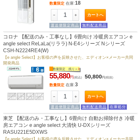
18
在庫:
数量限定
カートへ
－
＋
運送便限定商品
無料配送商品
コロナ 【配送のみ・工事なし】6畳向け 冷暖房エアコン e
angle select ReLaLa(リララ) N-E4シリーズ Nシリーズ
CSH-N2224RE4(W)
【e angle Select】お客様の声を反映させた、エディオン×メーカー共同
開発商品
数量限定 残り＝
3
55,880
50,800
円
(税込)
円
(税抜)
3
在庫:
数量限定
カートへ
－
＋
運送便限定商品
無料配送商品
在庫処分
東芝 【配送のみ・工事なし】6畳向け 自動お掃除付き 冷暖
房エアコン e angle select 大清快 U-DXシリーズ
RASU221E5DXWS
【e angle Select】お客様の声を反映させた、エディオン×メーカー共同