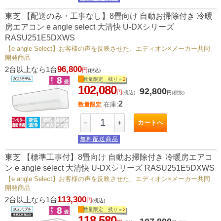
東芝 【配送のみ・工事なし】8畳向け 自動お掃除付き 冷暖
房エアコン e angle select 大清快 U-DXシリーズ
RASU251E5DXWS
【e angle Select】お客様の声を反映させた、エディオン×メーカー共同
開発商品
96,800
2台以上なら1台
円
(税込)
数量限定 残り＝
2
102,080
92,800
円
(税込)
円
(税抜)
2
在庫:
数量限定
カートへ
－
＋
無料配送商品
東芝 【標準工事付】8畳向け 自動お掃除付き 冷暖房エアコ
ン e angle select 大清快 U-DXシリーズ RASU251E5DXWS
【e angle Select】お客様の声を反映させた、エディオン×メーカー共同
開発商品
113,300
2台以上なら1台
円
(税込)
数量限定 残り＝
2
118,580