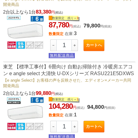
開発商品
83,380
2台以上なら1台
円
(税込)
数量限定 残り＝
3
87,780
79,800
円
(税込)
円
(税抜)
3
在庫:
数量限定
カートへ
－
＋
無料配送商品
東芝 【標準工事付】6畳向け 自動お掃除付き 冷暖房エアコ
ン e angle select 大清快 U-DXシリーズ RASU221E5DXWS
【e angle Select】お客様の声を反映させた、エディオン×メーカー共同
開発商品
99,880
2台以上なら1台
円
(税込)
数量限定 残り＝
1
104,280
94,800
円
(税込)
円
(税抜)
1
在庫:
数量限定
カートへ
－
＋
無料配送商品