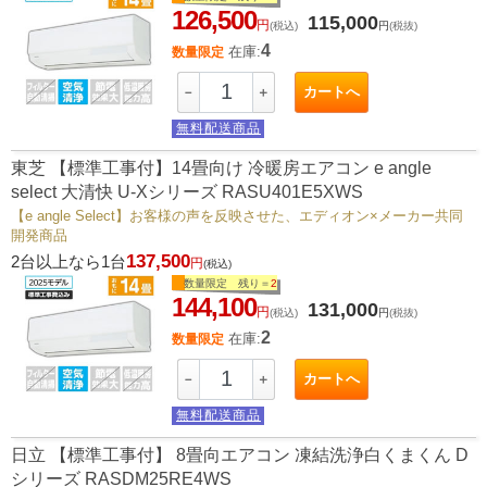
126,500
115,000
円
(税込)
円
(税抜)
4
在庫:
数量限定
カートへ
－
＋
無料配送商品
東芝 【標準工事付】14畳向け 冷暖房エアコン e angle
select 大清快 U-Xシリーズ RASU401E5XWS
【e angle Select】お客様の声を反映させた、エディオン×メーカー共同
開発商品
137,500
2台以上なら1台
円
(税込)
数量限定 残り＝
2
144,100
131,000
円
(税込)
円
(税抜)
2
在庫:
数量限定
カートへ
－
＋
無料配送商品
日立 【標準工事付】 8畳向エアコン 凍結洗浄白くまくん D
シリーズ RASDM25RE4WS