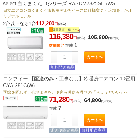
select 白くまくん Dシリーズ RASDM2825SE5WS
日立エアコン白くまくん市販モデルをベースに仕様変更・追加をしたオ
リジナルモデル
112,200
2台以上なら1台
円
(税込)
数量限定 残り＝
1
116,380
105,800
円
(税込)
円
(税抜)
1
在庫:
数量限定
カートへ
－
＋
無料配送商品
コンフィー 【配送のみ・工事なし】冷暖房エアコン 10畳用
CYA-281C(W)
季節を問わず、心地よさを。冷房も暖房も理想の「ちょうどいい」へ
71,280
64,800
円
(税込)
円
(税抜)
7
在庫:
カートへ
－
＋
運送便限定商品
無料配送商品