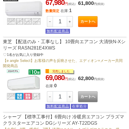
67,980
61,800
円
(税込)
円
(税抜)
1
在庫:
数量限定
カートへ
－
＋
無料配送商品
東芝 【配送のみ・工事なし】 10畳向エアコン 大清快N-Xシ
リーズ RASN281E4XWS
favorite_border
1
名がお気に入り登録中
【e angle Select】お客様の声を反映させた、エディオン×メーカー共同
開発商品
完売しました
69,080
62,800
円
(税込)
円
(税抜)
0
在庫:
カートへ
－
＋
無料配送商品
在庫処分
シャープ 【標準工事付】6畳向け 冷暖房エアコン プラズマ
クラスターエアコン DGシリーズ AY-T22DGS