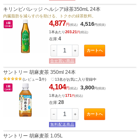
キリンビバレッジ ヘルシア緑茶350mL 24本
内臓脂肪を減らすのを助ける、トクホの緑茶飲料。
4,877
4,516
円
(税込)
円
(税抜)
1本
203.21
あたり
円
(税込)
4
在庫:
カートへ
－
＋
合せ買い商品
サントリー 胡麻麦茶 350ml 24本
1
(
レビュー
件
)
favorite_border
13
名がお気に入り登録中
4,104
3,800
円
(税込)
円
(税抜)
1本
171
あたり
円
(税込)
28
在庫:
カートへ
－
＋
無料配送商品
サントリー 胡麻麦茶 1.05L