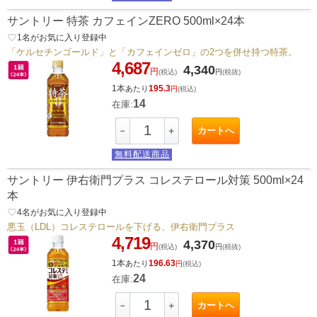
サントリー 特茶 カフェインZERO 500ml×24本
favorite_border
1
名がお気に入り登録中
「ケルセチンゴールド」と「カフェインゼロ」の2つを併せ持つ特茶。
4,687
4,340
円
(税込)
円
(税抜)
1本
195.3
あたり
円
(税込)
14
在庫:
カートへ
－
＋
無料配送商品
サントリー 伊右衛門プラス コレステロール対策 500ml×24
本
favorite_border
4
名がお気に入り登録中
悪玉（LDL）コレステロールを下げる、伊右衛門プラス
4,719
4,370
円
(税込)
円
(税抜)
1本
196.63
あたり
円
(税込)
24
在庫:
カートへ
－
＋