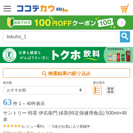
メニュー
search
検索結果の絞り込み
表示順
表示形式
63
件 1
～
40件表示
サントリー 特茶 伊右衛門 緑茶(特定保健用食品) 500ml×48
本
6
(
レビュー
件
)
favorite_border
5
名がお気に入り登録中