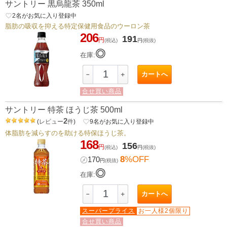
サントリー 黒烏龍茶 350ml
favorite_border
2
名がお気に入り登録中
脂肪の吸収を抑える特定保健用食品のウーロン茶
206
191
円
(税込)
円
(税抜)
◎
在庫:
カートへ
－
＋
合せ買い商品
サントリー 特茶 ほうじ茶 500ml
2
(
レビュー
件
)
favorite_border
9
名がお気に入り登録中
体脂肪を減らすのを助ける特保ほうじ茶。
168
156
円
(税込)
円
(税抜)
8
%OFF
㋱
170
円
(税抜)
◎
在庫:
カートへ
－
＋
スーパープライス
お一人様2個限り
合せ買い商品