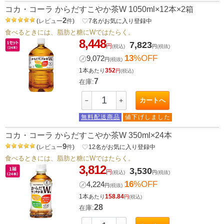
コカ・コーラ からだすこやか茶W 1050ml×12本×2箱
2
(
レビュー
件
)
favorite_border
7
名がお気に入り登録中
食べるときには、脂肪と糖にWではたらく。
8,448
7,823
円
(税込)
円
(税抜)
13
%OFF
㋱
9,072
円
(税抜)
1本
352
あたり
円
(税込)
7
在庫:
カートへ
－
＋
無料配送商品
値下げしました
コカ・コーラ からだすこやか茶W 350ml×24本
9
(
レビュー
件
)
favorite_border
12
名がお気に入り登録中
食べるときには、脂肪と糖にWではたらく。
3,812
3,530
円
(税込)
円
(税抜)
16
%OFF
㋱
4,224
円
(税抜)
1本
158.84
あたり
円
(税込)
28
在庫: