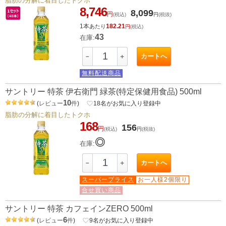
脂肪の分解に着目したトクホ
8,746
8,099
円
(税込)
円
(税抜)
1本
182.21
あたり
円
(税込)
43
在庫:
カートへ
－
＋
無料配送商品
サントリー 特茶 伊右衛門 緑茶(特定保健用食品) 500ml
10
(
レビュー
件
)
favorite_border
18
名がお気に入り登録中
脂肪の分解に着目したトクホ
168
156
円
(税込)
円
(税抜)
◎
在庫:
カートへ
－
＋
スーパープライス
お一人様2個限り
合せ買い商品
サントリー 特茶 カフェインZERO 500ml
6
(
レビュー
件
)
favorite_border
9
名がお気に入り登録中