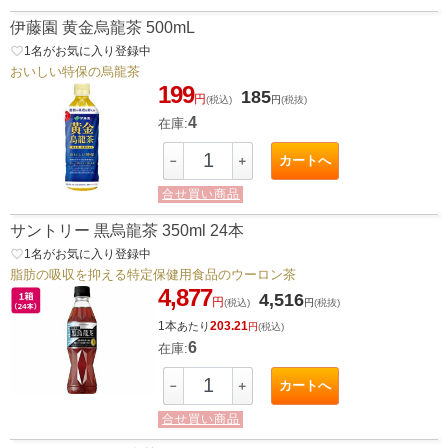
伊藤園 黄金烏龍茶 500mL
favorite_border
1
名がお気に入り登録中
おいしい特保の烏龍茶
199
185
円
(税込)
円
(税抜)
4
在庫:
カートへ
－
＋
合せ買い商品
サントリー 黒烏龍茶 350ml 24本
favorite_border
1
名がお気に入り登録中
脂肪の吸収を抑える特定保健用食品のウーロン茶
4,877
4,516
円
(税込)
円
(税抜)
1本
203.21
あたり
円
(税込)
6
在庫:
カートへ
－
＋
合せ買い商品