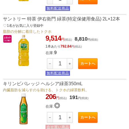
無料配送商品
サントリー 特茶 伊右衛門 緑茶(特定保健用食品) 2L×12本
favorite_border
1
名がお気に入り登録中
脂肪の分解に着目したトクホ
9,514
8,810
円
(税込)
円
(税抜)
1本
792.84
あたり
円
(税込)
9
在庫:
カートへ
－
＋
無料配送商品
キリンビバレッジ ヘルシア緑茶350mL
内臓脂肪を減らすのを助ける、トクホの緑茶飲料。
206
191
円
(税込)
円
(税抜)
◎
在庫:
カートへ
－
＋
合せ買い商品