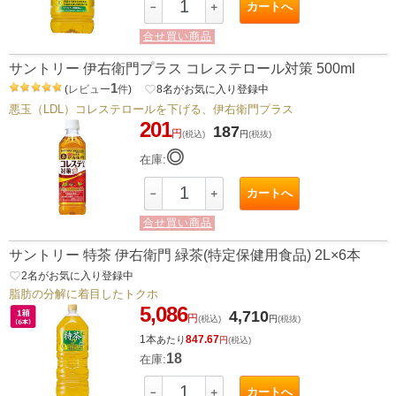
カートへ
－
＋
合せ買い商品
サントリー 伊右衛門プラス コレステロール対策 500ml
1
(
レビュー
件
)
favorite_border
8
名がお気に入り登録中
悪玉（LDL）コレステロールを下げる、伊右衛門プラス
201
187
円
(税込)
円
(税抜)
◎
在庫:
カートへ
－
＋
合せ買い商品
サントリー 特茶 伊右衛門 緑茶(特定保健用食品) 2L×6本
favorite_border
2
名がお気に入り登録中
脂肪の分解に着目したトクホ
5,086
4,710
円
(税込)
円
(税抜)
1本
847.67
あたり
円
(税込)
18
在庫:
カートへ
－
＋