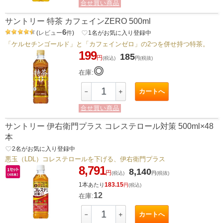
合せ買い商品
サントリー 特茶 カフェインZERO 500ml
6
(
レビュー
件
)
favorite_border
1
名がお気に入り登録中
「ケルセチンゴールド」と「カフェインゼロ」の2つを併せ持つ特茶。
199
185
円
(税込)
円
(税抜)
◎
在庫:
カートへ
－
＋
合せ買い商品
サントリー 伊右衛門プラス コレステロール対策 500ml×48
本
favorite_border
2
名がお気に入り登録中
悪玉（LDL）コレステロールを下げる、伊右衛門プラス
8,791
8,140
円
(税込)
円
(税抜)
1本
183.15
あたり
円
(税込)
12
在庫:
カートへ
－
＋