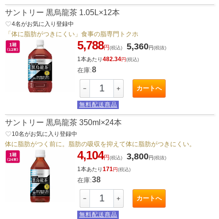
サントリー 黒烏龍茶 1.05L×12本
favorite_border
4
名がお気に入り登録中
「体に脂肪がつきにくい」食事の脂専門トクホ
5,788
5,360
円
(税込)
円
(税抜)
1本
482.34
あたり
円
(税込)
8
在庫:
カートへ
－
＋
無料配送商品
サントリー 黒烏龍茶 350ml×24本
favorite_border
10
名がお気に入り登録中
体に脂肪がつく前に。脂肪の吸収を抑えて体に脂肪がつきにくい。
4,104
3,800
円
(税込)
円
(税抜)
1本
171
あたり
円
(税込)
38
在庫:
カートへ
－
＋
無料配送商品