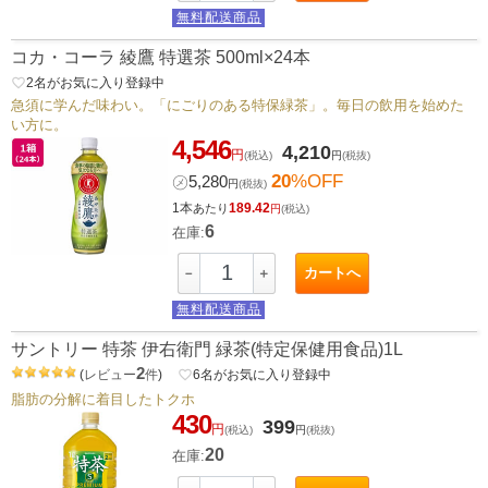
無料配送商品
コカ・コーラ 綾鷹 特選茶 500ml×24本
favorite_border
2
名がお気に入り登録中
急須に学んだ味わい。「にごりのある特保緑茶」。毎日の飲用を始めた
い方に。
4,546
4,210
円
(税込)
円
(税抜)
20
%OFF
㋱
5,280
円
(税抜)
1本
189.42
あたり
円
(税込)
6
在庫:
カートへ
－
＋
無料配送商品
サントリー 特茶 伊右衛門 緑茶(特定保健用食品)1L
2
(
レビュー
件
)
favorite_border
6
名がお気に入り登録中
脂肪の分解に着目したトクホ
430
399
円
(税込)
円
(税抜)
20
在庫: