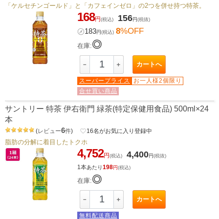
「ケルセチンゴールド」と「カフェインゼロ」の2つを併せ持つ特茶。
168
156
円
(税込)
円
(税抜)
8
%OFF
㋱
183
円
(税込)
◎
在庫:
カートへ
－
＋
スーパープライス
お一人様2個限り
合せ買い商品
サントリー 特茶 伊右衛門 緑茶(特定保健用食品) 500ml×24
本
6
(
レビュー
件
)
favorite_border
16
名がお気に入り登録中
脂肪の分解に着目したトクホ
4,752
4,400
円
(税込)
円
(税抜)
1本
198
あたり
円
(税込)
◎
在庫:
カートへ
－
＋
無料配送商品