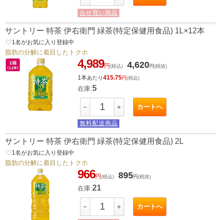
合せ買い商品
サントリー 特茶 伊右衛門 緑茶(特定保健用食品) 1L×12本
favorite_border
1
名がお気に入り登録中
脂肪の分解に着目したトクホ
4,989
4,620
円
(税込)
円
(税抜)
1本
415.75
あたり
円
(税込)
5
在庫:
カートへ
－
＋
無料配送商品
サントリー 特茶 伊右衛門 緑茶(特定保健用食品) 2L
favorite_border
1
名がお気に入り登録中
脂肪の分解に着目したトクホ
966
895
円
(税込)
円
(税抜)
21
在庫:
カートへ
－
＋