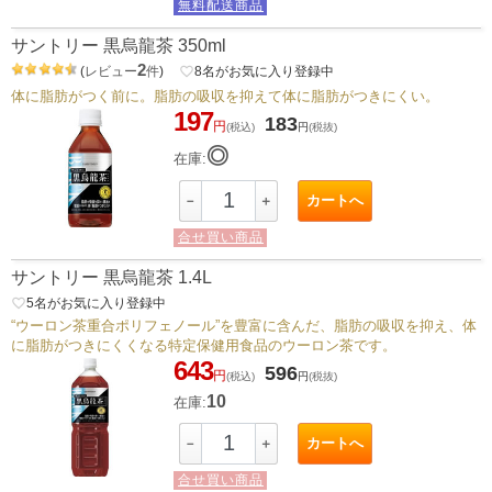
無料配送商品
サントリー 黒烏龍茶 350ml
2
(
レビュー
件
)
favorite_border
8
名がお気に入り登録中
体に脂肪がつく前に。脂肪の吸収を抑えて体に脂肪がつきにくい。
197
183
円
(税込)
円
(税抜)
◎
在庫:
カートへ
－
＋
合せ買い商品
サントリー 黒烏龍茶 1.4L
favorite_border
5
名がお気に入り登録中
“ウーロン茶重合ポリフェノール”を豊富に含んだ、脂肪の吸収を抑え、体
に脂肪がつきにくくなる特定保健用食品のウーロン茶です。
643
596
円
(税込)
円
(税抜)
10
在庫:
カートへ
－
＋
合せ買い商品