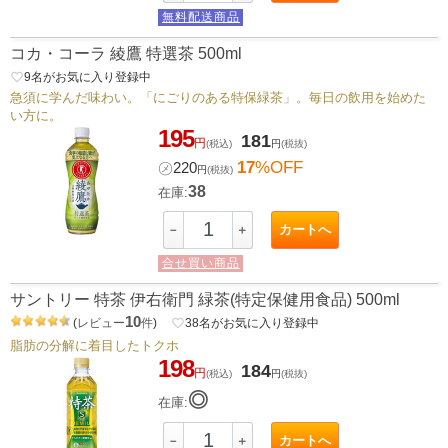
無料配送商品
コカ・コーラ 綾鷹 特選茶 500ml
favorite_border
9
名がお気に入り登録中
急須に学んだ味わい。「にごりのある特保緑茶」。毎日の飲用を始めた
い方に。
195
181
円
(税込)
円
(税抜)
17
%OFF
㋱
220
円
(税抜)
38
在庫:
カートへ
－
＋
合せ買い商品
サントリー 特茶 伊右衛門 緑茶(特定保健用食品) 500ml
10
(
レビュー
件
)
favorite_border
38
名がお気に入り登録中
脂肪の分解に着目したトクホ
198
184
円
(税込)
円
(税抜)
◎
在庫:
カートへ
－
＋