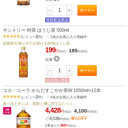
カートへ
－
＋
無料配送商品
サントリー 特茶 ほうじ茶 500ml
2
(
レビュー
件
)
favorite_border
2
名がお気に入り登録中
体脂肪を減らすのを助ける特保ほうじ茶。
199
185
円
(税込)
円
(税抜)
◎
在庫:
カートへ
－
＋
合せ買い商品
コカ・コーラ からだすこやか茶W 1050ml×12本
2
(
レビュー
件
)
favorite_border
4
名がお気に入り登録中
食べるときには、脂肪と糖にWではたらく。
4,428
4,100
円
(税込)
円
(税抜)
9
%OFF
㋱
4,536
円
(税抜)
1本
369
あたり
円
(税込)