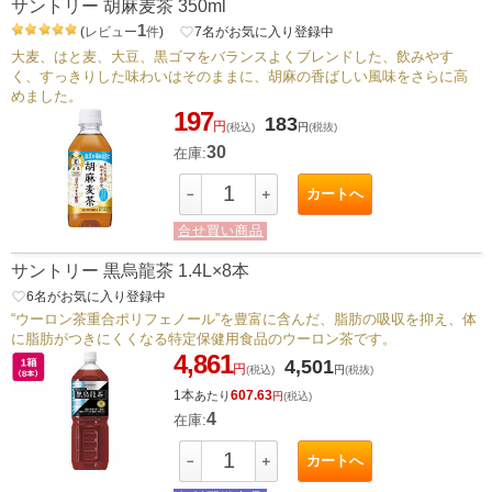
サントリー 胡麻麦茶 350ml
1
(
レビュー
件
)
favorite_border
7
名がお気に入り登録中
大麦、はと麦、大豆、黒ゴマをバランスよくブレンドした、飲みやす
く、すっきりした味わいはそのままに、胡麻の香ばしい風味をさらに高
めました。
197
183
円
(税込)
円
(税抜)
30
在庫:
カートへ
－
＋
合せ買い商品
サントリー 黒烏龍茶 1.4L×8本
favorite_border
6
名がお気に入り登録中
“ウーロン茶重合ポリフェノール”を豊富に含んだ、脂肪の吸収を抑え、体
に脂肪がつきにくくなる特定保健用食品のウーロン茶です。
4,861
4,501
円
(税込)
円
(税抜)
1本
607.63
あたり
円
(税込)
4
在庫:
カートへ
－
＋