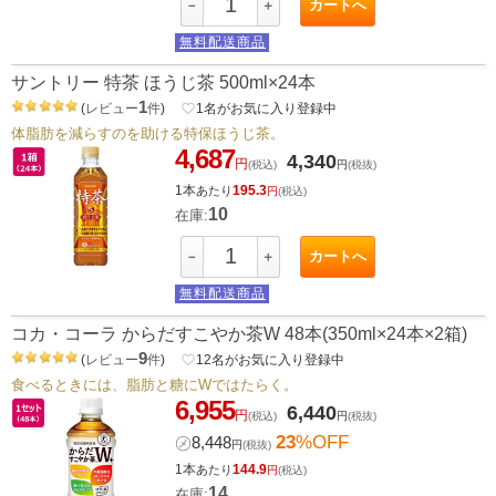
カートへ
－
＋
無料配送商品
サントリー 特茶 ほうじ茶 500ml×24本
1
(
レビュー
件
)
favorite_border
1
名がお気に入り登録中
体脂肪を減らすのを助ける特保ほうじ茶。
4,687
4,340
円
(税込)
円
(税抜)
1本
195.3
あたり
円
(税込)
10
在庫:
カートへ
－
＋
無料配送商品
コカ・コーラ からだすこやか茶W 48本(350ml×24本×2箱)
9
(
レビュー
件
)
favorite_border
12
名がお気に入り登録中
食べるときには、脂肪と糖にWではたらく。
6,955
6,440
円
(税込)
円
(税抜)
23
%OFF
㋱
8,448
円
(税抜)
1本
144.9
あたり
円
(税込)
14
在庫: