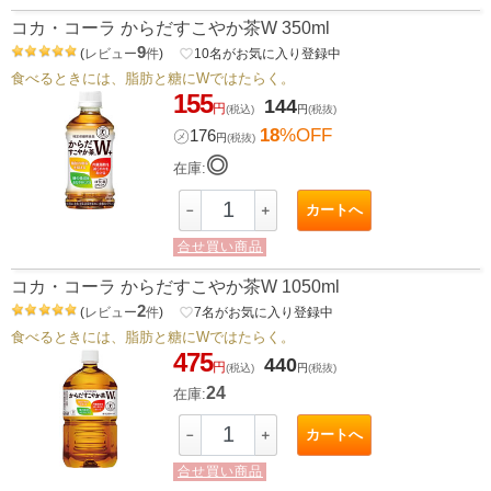
コカ・コーラ からだすこやか茶W 350ml
9
(
レビュー
件
)
favorite_border
10
名がお気に入り登録中
食べるときには、脂肪と糖にWではたらく。
155
144
円
(税込)
円
(税抜)
18
%OFF
㋱
176
円
(税抜)
◎
在庫:
カートへ
－
＋
合せ買い商品
コカ・コーラ からだすこやか茶W 1050ml
2
(
レビュー
件
)
favorite_border
7
名がお気に入り登録中
食べるときには、脂肪と糖にWではたらく。
475
440
円
(税込)
円
(税抜)
24
在庫:
カートへ
－
＋
合せ買い商品