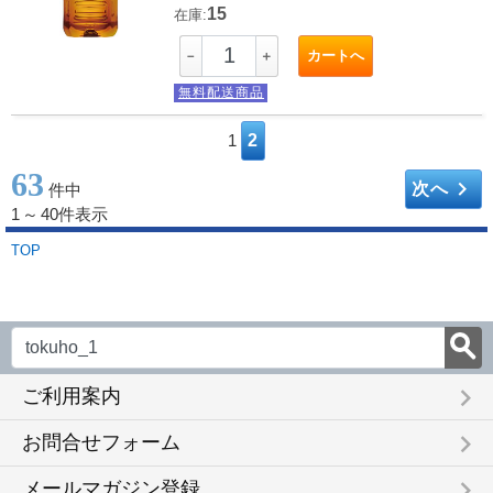
15
在庫:
カートへ
－
＋
無料配送商品
1
2
63
keyboard_arrow_right
次へ
件中
1
～
40件表示
TOP
keyboard_arrow_right
ご利用案内
keyboard_arrow_right
お問合せフォーム
keyboard_arrow_right
メールマガジン登録