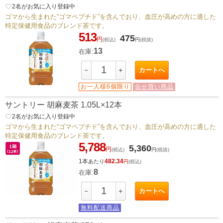
favorite_border
2
名がお気に入り登録中
ゴマから生まれた“ゴマペプチド”を含んでおり、血圧が高めの方に適した
特定保健用食品のブレンド茶です。
513
475
円
(税込)
円
(税抜)
13
在庫:
カートへ
－
＋
お一人様6個限り
合せ買い商品
サントリー 胡麻麦茶 1.05L×12本
favorite_border
2
名がお気に入り登録中
ゴマから生まれた“ゴマペプチド”を含んでおり、血圧が高めの方に適した
特定保健用食品のブレンド茶です。
5,788
5,360
円
(税込)
円
(税抜)
1本
482.34
あたり
円
(税込)
8
在庫:
カートへ
－
＋
無料配送商品