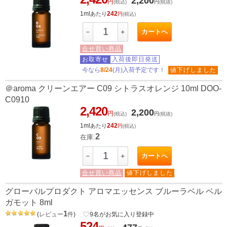
2,200
円
(税込)
円
(税抜)
1ml
242
あたり
円
(税込)
カートへ
－
＋
合せ買い商品
お取寄せ
入荷後即日発送
今なら
8/24
(月)入荷予定です！
値下げしました
＠aroma クリーンエアー C09 シトラスオレンジ 10ml DOO-
C0910
2,420
2,200
円
(税込)
円
(税抜)
1ml
242
あたり
円
(税込)
2
在庫:
カートへ
－
＋
合せ買い商品
値下げしました
グローバルプロダクト アロマエッセンス ブルーラベル ベル
ガモット 8ml
1
(
レビュー
件
)
favorite_border
9
名がお気に入り登録中
524