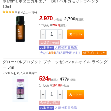
＠aroma ボタニカルエアー B07 ベルガモットラベンダー
10ml
1
(
レビュー
件
)
2,970
2,700
円
(税込)
円
(税抜)
1ml
297
あたり
円
(税込)
カートへ
－
＋
合せ買い商品
お取寄せ
入荷後即日発送
今なら
8/24
(月)入荷予定です！
値下げしました
グローバルプロダクト プチエッセンシャルオイル ラベンダ
ー 5ml
favorite_border
2
名がお気に入り登録中
524
477
円
(税込)
円
(税抜)
1ml
104.8
あたり
円
(税込)
カートへ
－
＋
合せ買い商品
お取寄せ
入荷後即日発送