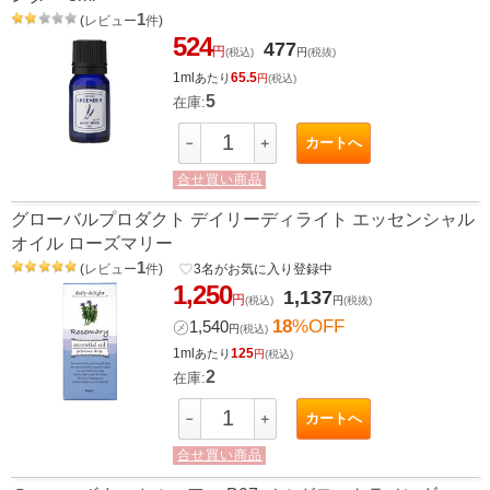
1
(
レビュー
件
)
524
477
円
(税込)
円
(税抜)
1ml
65.5
あたり
円
(税込)
5
在庫:
カートへ
－
＋
合せ買い商品
グローバルプロダクト デイリーディライト エッセンシャル
オイル ローズマリー
1
(
レビュー
件
)
favorite_border
3
名がお気に入り登録中
1,250
1,137
円
(税込)
円
(税抜)
18
%OFF
㋱
1,540
円
(税込)
1ml
125
あたり
円
(税込)
2
在庫:
カートへ
－
＋
合せ買い商品