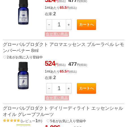
477
円
(税込)
円
(税抜)
1ml
65.5
あたり
円
(税込)
2
在庫:
カートへ
－
＋
合せ買い商品
グローバルプロダクト アロマエッセンス ブルーラベル レモ
ンバーベナー 8ml
favorite_border
2
名がお気に入り登録中
524
477
円
(税込)
円
(税抜)
1ml
65.5
あたり
円
(税込)
2
在庫:
カートへ
－
＋
合せ買い商品
グローバルプロダクト デイリーディライト エッセンシャル
オイル グレープフルーツ
1
(
レビュー
件
)
favorite_border
5
名がお気に入り登録中