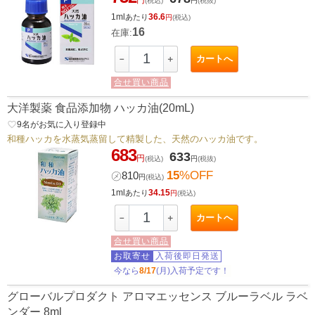
(税込)
円
(税抜)
1ml
36.6
あたり
円
(税込)
16
在庫:
カートへ
－
＋
合せ買い商品
大洋製薬 食品添加物 ハッカ油(20mL)
favorite_border
9
名がお気に入り登録中
和種ハッカを水蒸気蒸留して精製した、天然のハッカ油です。
683
633
円
(税込)
円
(税抜)
15
%OFF
㋱
810
円
(税込)
1ml
34.15
あたり
円
(税込)
カートへ
－
＋
合せ買い商品
お取寄せ
入荷後即日発送
今なら
8/17
(月)入荷予定です！
グローバルプロダクト アロマエッセンス ブルーラベル ラベ
ンダー 8ml