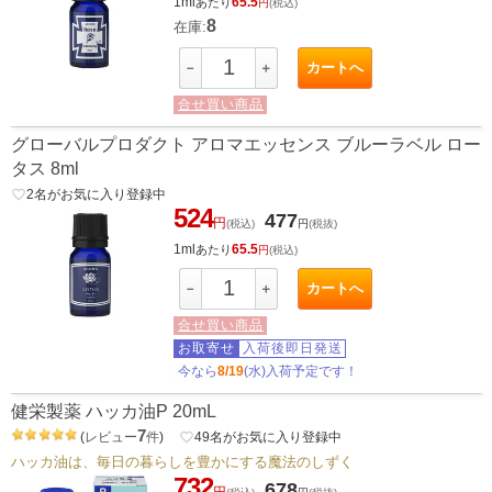
1ml
65.5
あたり
円
(税込)
8
在庫:
カートへ
－
＋
合せ買い商品
グローバルプロダクト アロマエッセンス ブルーラベル ロー
タス 8ml
favorite_border
2
名がお気に入り登録中
524
477
円
(税込)
円
(税抜)
1ml
65.5
あたり
円
(税込)
カートへ
－
＋
合せ買い商品
お取寄せ
入荷後即日発送
今なら
8/19
(水)入荷予定です！
健栄製薬 ハッカ油P 20mL
7
(
レビュー
件
)
favorite_border
49
名がお気に入り登録中
ハッカ油は、毎日の暮らしを豊かにする魔法のしずく
732
678
円