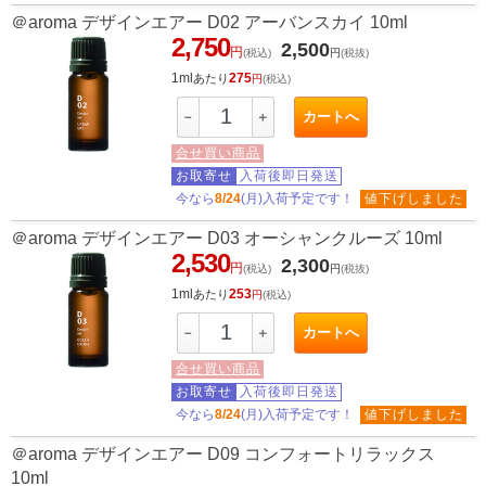
＠aroma デザインエアー D02 アーバンスカイ 10ml
2,750
2,500
円
(税込)
円
(税抜)
1ml
275
あたり
円
(税込)
カートへ
－
＋
合せ買い商品
お取寄せ
入荷後即日発送
今なら
8/24
(月)入荷予定です！
値下げしました
＠aroma デザインエアー D03 オーシャンクルーズ 10ml
2,530
2,300
円
(税込)
円
(税抜)
1ml
253
あたり
円
(税込)
カートへ
－
＋
合せ買い商品
お取寄せ
入荷後即日発送
今なら
8/24
(月)入荷予定です！
値下げしました
＠aroma デザインエアー D09 コンフォートリラックス
10ml