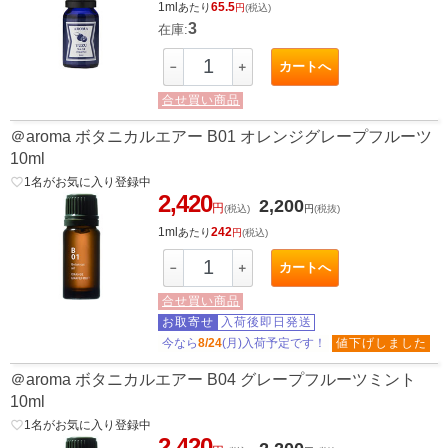
1ml
65.5
あたり
円
(税込)
3
在庫:
カートへ
－
＋
合せ買い商品
＠aroma ボタニカルエアー B01 オレンジグレープフルーツ
10ml
favorite_border
1
名がお気に入り登録中
2,420
2,200
円
(税込)
円
(税抜)
1ml
242
あたり
円
(税込)
カートへ
－
＋
合せ買い商品
お取寄せ
入荷後即日発送
今なら
8/24
(月)入荷予定です！
値下げしました
＠aroma ボタニカルエアー B04 グレープフルーツミント
10ml
favorite_border
1
名がお気に入り登録中
2,420