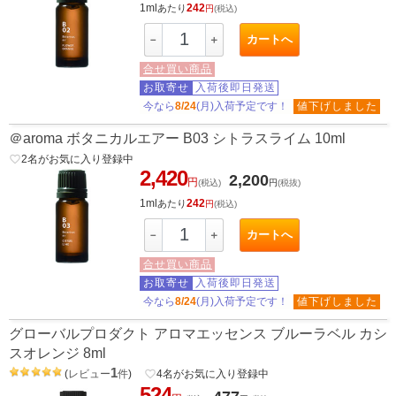
1ml
242
あたり
円
(税込)
カートへ
－
＋
合せ買い商品
お取寄せ
入荷後即日発送
今なら
8/24
(月)入荷予定です！
値下げしました
＠aroma ボタニカルエアー B03 シトラスライム 10ml
favorite_border
2
名がお気に入り登録中
2,420
2,200
円
(税込)
円
(税抜)
1ml
242
あたり
円
(税込)
カートへ
－
＋
合せ買い商品
お取寄せ
入荷後即日発送
今なら
8/24
(月)入荷予定です！
値下げしました
グローバルプロダクト アロマエッセンス ブルーラベル カシ
スオレンジ 8ml
1
(
レビュー
件
)
favorite_border
4
名がお気に入り登録中
524