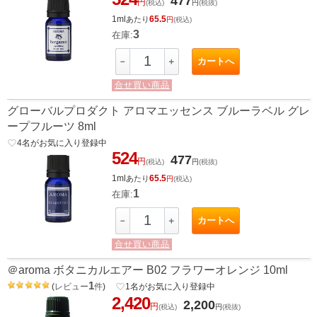
477
円
(税込)
円
(税抜)
1ml
65.5
あたり
円
(税込)
3
在庫:
カートへ
－
＋
合せ買い商品
グローバルプロダクト アロマエッセンス ブルーラベル グレ
ープフルーツ 8ml
favorite_border
4
名がお気に入り登録中
524
477
円
(税込)
円
(税抜)
1ml
65.5
あたり
円
(税込)
1
在庫:
カートへ
－
＋
合せ買い商品
＠aroma ボタニカルエアー B02 フラワーオレンジ 10ml
1
(
レビュー
件
)
favorite_border
1
名がお気に入り登録中
2,420
2,200
円
(税込)
円
(税抜)