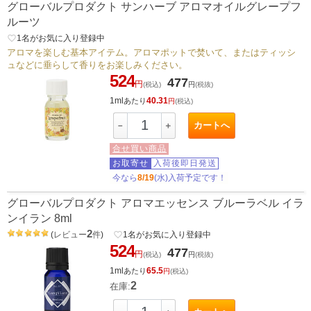
グローバルプロダクト サンハーブ アロマオイルグレープフ
ルーツ
favorite_border
1
名がお気に入り登録中
アロマを楽しむ基本アイテム。アロマポットで焚いて、またはティッシ
ュなどに垂らして香りをお楽しみください。
524
477
円
(税込)
円
(税抜)
1ml
40.31
あたり
円
(税込)
カートへ
－
＋
合せ買い商品
お取寄せ
入荷後即日発送
今なら
8/19
(水)入荷予定です！
グローバルプロダクト アロマエッセンス ブルーラベル イラ
ンイラン 8ml
2
(
レビュー
件
)
favorite_border
1
名がお気に入り登録中
524
477
円
(税込)
円
(税抜)
1ml
65.5
あたり
円
(税込)
2
在庫: