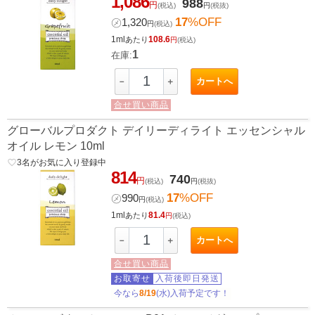
1,086
988
円
(税込)
円
(税抜)
17
%OFF
㋱
1,320
円
(税込)
1ml
108.6
あたり
円
(税込)
1
在庫:
カートへ
－
＋
合せ買い商品
グローバルプロダクト デイリーディライト エッセンシャル
オイル レモン 10ml
favorite_border
3
名がお気に入り登録中
814
740
円
(税込)
円
(税抜)
17
%OFF
㋱
990
円
(税込)
1ml
81.4
あたり
円
(税込)
カートへ
－
＋
合せ買い商品
お取寄せ
入荷後即日発送
今なら
8/19
(水)入荷予定です！