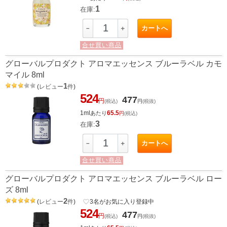
1
在庫:
カートへ
－
＋
合せ買い商品
グローバルプロダクト アロマエッセンス ブルーラベル カモ
マイル 8ml
1
(
レビュー
件
)
524
477
円
(税込)
円
(税抜)
1ml
65.5
あたり
円
(税込)
3
在庫:
カートへ
－
＋
合せ買い商品
グローバルプロダクト アロマエッセンス ブルーラベル ロー
ズ 8ml
2
(
レビュー
件
)
favorite_border
3
名がお気に入り登録中
524
477
円
(税込)
円
(税抜)