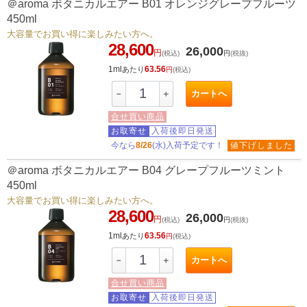
＠aroma ボタニカルエアー B01 オレンジグレープフルーツ
450ml
大容量でお買い得に楽しみたい方へ。
28,600
26,000
円
(税込)
円
(税抜)
1ml
63.56
あたり
円
(税込)
カートへ
－
＋
合せ買い商品
お取寄せ
入荷後即日発送
今なら
8/26
(水)入荷予定です！
値下げしました
＠aroma ボタニカルエアー B04 グレープフルーツミント
450ml
大容量でお買い得に楽しみたい方へ。
28,600
26,000
円
(税込)
円
(税抜)
1ml
63.56
あたり
円
(税込)
カートへ
－
＋
合せ買い商品
お取寄せ
入荷後即日発送