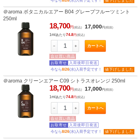
今なら
8/26
(水)入荷予定です！
値下げしました
＠aroma ボタニカルエアー B04 グレープフルーツミント
250ml
18,700
17,000
円
(税込)
円
(税抜)
1ml
74.8
あたり
円
(税込)
カートへ
－
＋
合せ買い商品
お取寄せ
入荷後即日発送
今なら
8/26
(水)入荷予定です！
値下げしました
＠aroma クリーンエアー C09 シトラスオレンジ 250ml
18,700
17,000
円
(税込)
円
(税抜)
1ml
74.8
あたり
円
(税込)
カートへ
－
＋
合せ買い商品
お取寄せ
入荷後即日発送
今なら
8/26
(水)入荷予定です！
値下げしました