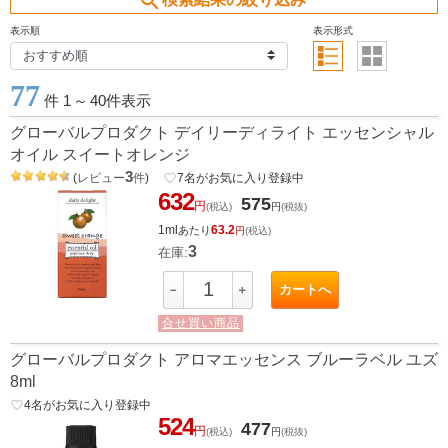
search
表示順
表示形式
77
件 1
～
40件表示
グローバルプロダクト デイリーディライト エッセンシャル
オイル スイートオレンジ
3
(
レビュー
件
)
favorite_border
7
名がお気に入り登録中
632
575
円
(税込)
円
(税抜)
1ml
63.2
あたり
円
(税込)
3
在庫:
カートへ
－
＋
合せ買い商品
グローバルプロダクト アロマエッセンス ブルーラベル ユズ
8ml
favorite_border
4
名がお気に入り登録中
524
477
円
(税込)
円
(税抜)