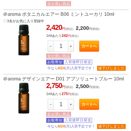
合せ買い商品
＠aroma ボタニカルエアー B06 ミントユーカリ 10ml
favorite_border
3
名がお気に入り登録中
2,420
2,200
円
(税込)
円
(税抜)
1ml
242
あたり
円
(税込)
カートへ
－
＋
合せ買い商品
お取寄せ
入荷後即日発送
今なら
8/24
(月)入荷予定です！
値下げしました
＠aroma デザインエアー D01 アブソリュートブルー 10ml
2,750
2,500
円
(税込)
円
(税抜)
1ml
275
あたり
円
(税込)
カートへ
－
＋
合せ買い商品
お取寄せ
入荷後即日発送
今なら
8/24
(月)入荷予定です！
値下げしました