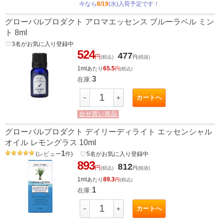
今なら
8/19
(水)入荷予定です！
グローバルプロダクト アロマエッセンス ブルーラベル ミン
ト 8ml
favorite_border
3
名がお気に入り登録中
524
477
円
(税込)
円
(税抜)
1ml
65.5
あたり
円
(税込)
3
在庫:
カートへ
－
＋
合せ買い商品
グローバルプロダクト デイリーディライト エッセンシャル
オイル レモングラス 10ml
1
(
レビュー
件
)
favorite_border
5
名がお気に入り登録中
893
812
円
(税込)
円
(税抜)
1ml
89.3
あたり
円
(税込)
1
在庫:
カートへ
－
＋