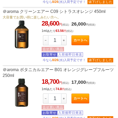
今なら
8/26
(水)入荷予定です！
値下げしました
＠aroma クリーンエアー C09 シトラスオレンジ 450ml
大容量でお買い得に楽しみたい方へ。
28,600
26,000
円
(税込)
円
(税抜)
1ml
63.56
あたり
円
(税込)
カートへ
－
＋
合せ買い商品
お取寄せ
入荷後即日発送
今なら
8/26
(水)入荷予定です！
値下げしました
＠aroma ボタニカルエアー B01 オレンジグレープフルーツ
250ml
18,700
17,000
円
(税込)
円
(税抜)
1ml
74.8
あたり
円
(税込)
カートへ
－
＋
合せ買い商品
お取寄せ
入荷後即日発送