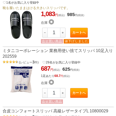
favorite_border
1
名がお気に入り登録中
靴を履いたままはける大きいスリッパです。
1,083
985
円
(税込)
円
(税抜)
◎
在庫:
カートへ
－
＋
合せ買い商品
値下げしました
ミタニコーポレーション 業務用使い捨てスリッパ 10足入り
202559
3
(
レビュー
件
)
favorite_border
29
名がお気に入り登録中
687
625
円
(税込)
円
(税抜)
1足
68.7
あたり
円
(税込)
◎
在庫:
カートへ
－
＋
合せ買い商品
合皮コンフォートスリッパ 高級レザータイプL 10800029