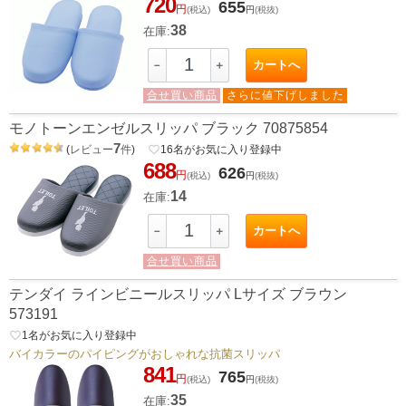
720
655
円
(税込)
円
(税抜)
38
在庫:
カートへ
－
＋
合せ買い商品
さらに値下げしました
モノトーンエンゼルスリッパ ブラック 70875854
7
(
レビュー
件
)
favorite_border
16
名がお気に入り登録中
688
626
円
(税込)
円
(税抜)
14
在庫:
カートへ
－
＋
合せ買い商品
テンダイ ラインビニールスリッパ Lサイズ ブラウン
573191
favorite_border
1
名がお気に入り登録中
バイカラーのパイピングがおしゃれな抗菌スリッパ
841
765
円
(税込)
円
(税抜)
35
在庫: