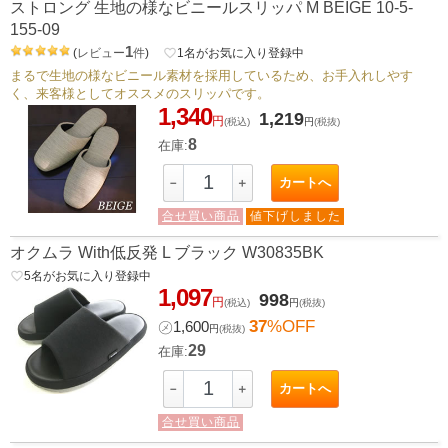
ストロング 生地の様なビニールスリッパ M BEIGE 10-5-
155-09
1
(
レビュー
件
)
favorite_border
1
名がお気に入り登録中
まるで生地の様なビニール素材を採用しているため、お手入れしやす
く、来客様としてオススメのスリッパです。
1,340
1,219
円
(税込)
円
(税抜)
8
在庫:
カートへ
－
＋
合せ買い商品
値下げしました
オクムラ With低反発 L ブラック W30835BK
favorite_border
5
名がお気に入り登録中
1,097
998
円
(税込)
円
(税抜)
37
%OFF
㋱
1,600
円
(税抜)
29
在庫:
カートへ
－
＋
合せ買い商品