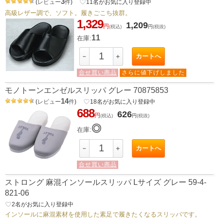
3
(
レビュー
件
)
favorite_border
11
名がお気に入り登録中
高級レザー調で、ソフト。履きごこち抜群。
1,329
1,209
円
(税込)
円
(税抜)
11
在庫:
カートへ
－
＋
合せ買い商品
さらに値下げしました
モノトーンエンゼルスリッパ グレー 70875853
14
(
レビュー
件
)
favorite_border
18
名がお気に入り登録中
688
626
円
(税込)
円
(税抜)
◎
在庫:
カートへ
－
＋
合せ買い商品
ストロング 麻混インソールスリッパ Lサイズ グレー 59-4-
821-06
favorite_border
2
名がお気に入り登録中
インソールに麻混素材を使用した素足で履きたくなるスリッパです。