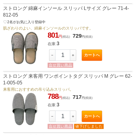
ストロング 綿麻インソール スリッパ Lサイズ グレー 71-4-
812-05
favorite_border
2
名がお気に入り登録中
肌ざわりのよい、綿麻インソールのスリッパです。
801
729
円
(税込)
円
(税抜)
3
在庫:
カートへ
－
＋
合せ買い商品
ストロング 来客用 ワンポイントタグ スリッパ M グレー 62-
1-005-05
来客用におすすめの吊り込みスリッパ。
788
717
円
(税込)
円
(税抜)
3
在庫:
カートへ
－
＋
合せ買い商品
値下げしました