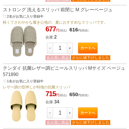
ストロング 洗えるスリッパ 前閉じ M グレーベージュ
favorite_border
2
名がお気に入り登録中
軽くてさわやかな履き心地の、夏におすすめなスリッパです。
677
616
円
(税込)
円
(税抜)
2
在庫:
カートへ
－
＋
合せ買い商品
さらに値下げしました
テンダイ 抗菌レザー調ビニールスリッパ Mサイズ ベージュ
571890
favorite_border
1
名がお気に入り登録中
レザー調の型押しが特徴の抗菌スリッパ
715
650
円
(税込)
円
(税抜)
34
在庫:
カートへ
－
＋
合せ買い商品
さらに値下げしました