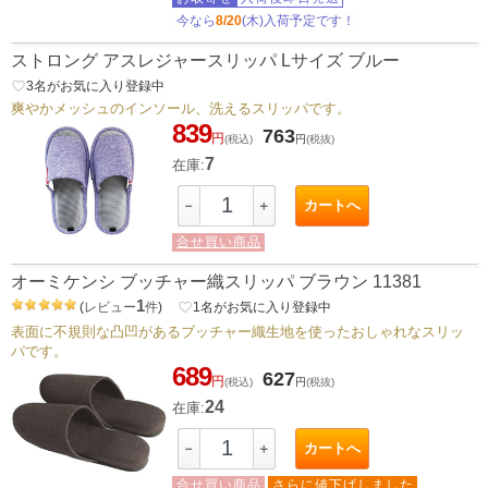
今なら
8/20
(木)入荷予定です！
ストロング アスレジャースリッパ Lサイズ ブルー
favorite_border
3
名がお気に入り登録中
爽やかメッシュのインソール、洗えるスリッパです。
839
763
円
(税込)
円
(税抜)
7
在庫:
カートへ
－
＋
合せ買い商品
オーミケンシ ブッチャー織スリッパ ブラウン 11381
1
(
レビュー
件
)
favorite_border
1
名がお気に入り登録中
表面に不規則な凸凹があるブッチャー織生地を使ったおしゃれなスリッ
パです。
689
627
円
(税込)
円
(税抜)
24
在庫:
カートへ
－
＋
合せ買い商品
さらに値下げしました