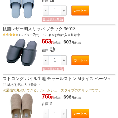
18
在庫:
カートへ
－
＋
合せ買い商品
抗菌レザー調スリッパ ブラック 36013
7
(
レビュー
件
)
favorite_border
9
名がお気に入り登録中
663
603
円
(税込)
円
(税抜)
◎
在庫:
カートへ
－
＋
合せ買い商品
ストロング パイル生地 チャールストン Mサイズ ベージュ
favorite_border
1
名がお気に入り登録中
洗濯機で丸洗いできる、ルームシューズタイプのスリッパです。
765
696
円
(税込)
円
(税抜)
2
在庫:
カートへ
－
＋