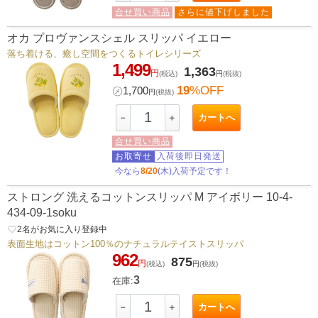
合せ買い商品
さらに値下げしました
オカ プロヴァンスシェル スリッパ イエロー
落ち着ける、癒し空間をつくるトイレシリーズ
1,499
1,363
円
(税込)
円
(税抜)
19
%OFF
㋱
1,700
円
(税抜)
カートへ
－
＋
合せ買い商品
お取寄せ
入荷後即日発送
今なら
8/20
(木)入荷予定です！
ストロング 洗えるコットンスリッパ M アイボリー 10-4-
434-09-1soku
favorite_border
2
名がお気に入り登録中
表面生地はコットン100％のナチュラルテイストスリッパ
962
875
円
(税込)
円
(税抜)
3
在庫:
カートへ
－
＋