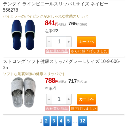
テンダイ ラインビニールスリッパ Lサイズ ネイビー
566278
バイカラーのパイピングがおしゃれな抗菌スリッパ
841
765
円
(税込)
円
(税抜)
22
在庫:
カートへ
－
＋
合せ買い商品
さらに値下げしました
ストロング ソフト健康スリッパ グレー Lサイズ 10-9-606-
35
ソフトな足裏刺激の健康スリッパです
788
717
円
(税込)
円
(税抜)
4
在庫:
カートへ
－
＋
合せ買い商品
値下げしました
1
2
3
4
5
…
12