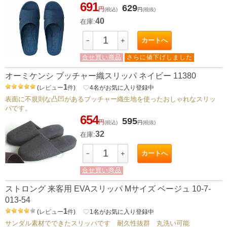
691
629
円
(税込)
円
(税抜)
40
在庫:
カートへ
－
＋
合せ買い商品
さらに値下げしました
オーミケンシ ブッチャー織スリッパ ネイビー 11380
1
(
レビュー
件
)
favorite_border
4
名がお気に入り登録中
表面に不規則な凸凹があるブッチャー織生地を使ったおしゃれなスリッ
パです。
654
595
円
(税込)
円
(税抜)
32
在庫:
カートへ
－
＋
合せ買い商品
ストロング 来客用 EVAスリッパ Mサイズ ベージュ 10-7-
013-54
1
(
レビュー
件
)
favorite_border
1
名がお気に入り登録中
サンダル素材でできたスリッパです 耐久性抜群 丸洗い可能