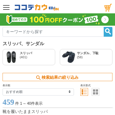
メニュー
スリッパ、サンダル
スリッパ
サンダル、下駄
(401)
(58)
search
検索結果の絞り込み
表示順
表示形式
459
件 1
～
40件表示
靴を履いたままスリッパ