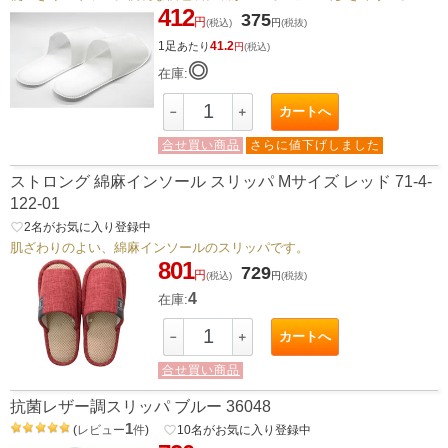
412
375
円
(税込)
円
(税抜)
1足
41.2
あたり
円
(税込)
◎
在庫:
カートへ
－
＋
合せ買い商品
さらに値下げしました
ストロング 綿麻インソール スリッパ Mサイズ レッド 71-4-
122-01
favorite_border
2
名がお気に入り登録中
肌ざわりのよい、綿麻インソールのスリッパです。
801
729
円
(税込)
円
(税抜)
4
在庫:
カートへ
－
＋
合せ買い商品
抗菌レザー調スリッパ ブルー 36048
1
(
レビュー
件
)
favorite_border
10
名がお気に入り登録中