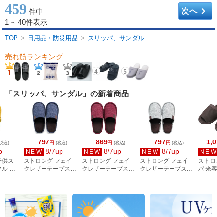
459
keyboard_arrow_right
次へ
件中
1
～
40件表示
TOP
>
日用品・防災用品
>
スリッパ、サンダル
売れ筋ランキング
4
5
「スリッパ、サンダル」の新着商品
797
869
797
1,0
円
円
円
税込)
(税込)
(税込)
(税込)
p
8/7up
8/7up
8/7up
NEW
NEW
NEW
NE
子供ス
ストロング フェイ
ストロング フェイ
ストロング フェイ
ストロ
マル イ
クレザーテープスリ
クレザーテープスリ
クレザーテープスリ
パ 来
110-04
ッパ Lサイズ ブルー
ッパ Mサイズ ディ
ッパ Lサイズ グレイ
ブラウ
44-0007-36
ープレッド 66-4-
44-0007-39
14-001
010-01