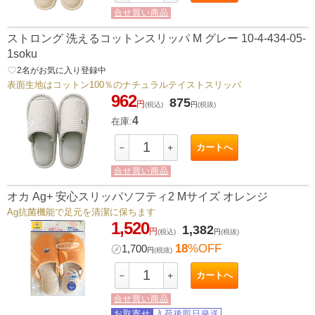
合せ買い商品
ストロング 洗えるコットンスリッパ M グレー 10-4-434-05-
1soku
favorite_border
2
名がお気に入り登録中
表面生地はコットン100％のナチュラルテイストスリッパ
962
875
円
(税込)
円
(税抜)
4
在庫:
カートへ
－
＋
合せ買い商品
オカ Ag+ 安心スリッパソフティ2 Mサイズ オレンジ
Ag抗菌機能で足元を清潔に保ちます
1,520
1,382
円
(税込)
円
(税抜)
18
%OFF
㋱
1,700
円
(税抜)
カートへ
－
＋
合せ買い商品
お取寄せ
入荷後即日発送