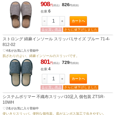
908
826
円
(税込)
円
(税抜)
6
在庫:
カートへ
－
＋
合せ買い商品
さらに値下げしました
ストロング 綿麻インソール スリッパ Lサイズ ブルー 71-4-
812-02
favorite_border
4
名がお気に入り登録中
肌ざわりのよい、綿麻インソールのスリッパです。
801
729
円
(税込)
円
(税抜)
4
在庫:
カートへ
－
＋
合せ買い商品
さらに値下げしました
システムポリマー 不織布スリッパ10足入 個包装 ZTSR-
10WH
favorite_border
2
名がお気に入り登録中
使いきりスリッパ。便利な個包装。底がエンボス加工で歩きやすい。