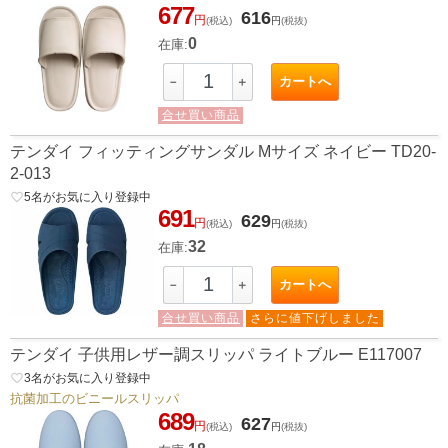
677
616
円
(税込)
円
(税抜)
0
在庫:
カートへ
－
＋
合せ買い商品
テンダイ フィッティングサンダル Mサイズ ネイビー TD20-
2-013
favorite_border
5
名がお気に入り登録中
691
629
円
(税込)
円
(税抜)
32
在庫:
カートへ
－
＋
合せ買い商品
さらに値下げしました
テンダイ 子供用レザー調スリッパ ライトブルー E117007
favorite_border
3
名がお気に入り登録中
抗菌加工のビニールスリッパ
689
627
円
(税込)
円
(税抜)