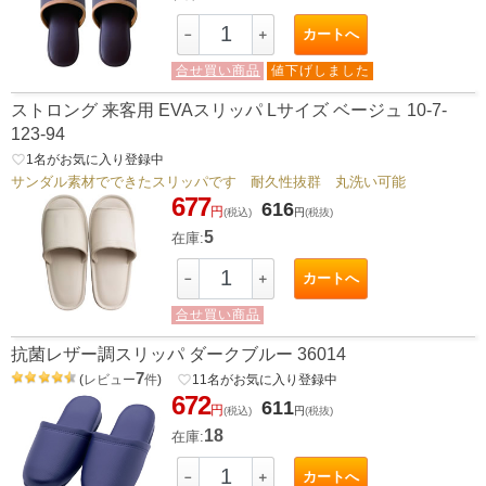
カートへ
－
＋
合せ買い商品
値下げしました
ストロング 来客用 EVAスリッパ Lサイズ ベージュ 10-7-
123-94
favorite_border
1
名がお気に入り登録中
サンダル素材でできたスリッパです 耐久性抜群 丸洗い可能
677
616
円
(税込)
円
(税抜)
5
在庫:
カートへ
－
＋
合せ買い商品
抗菌レザー調スリッパ ダークブルー 36014
7
(
レビュー
件
)
favorite_border
11
名がお気に入り登録中
672
611
円
(税込)
円
(税抜)
18
在庫:
カートへ
－
＋