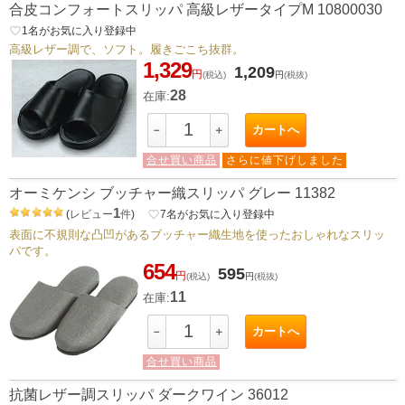
合皮コンフォートスリッパ 高級レザータイプM 10800030
favorite_border
1
名がお気に入り登録中
高級レザー調で、ソフト。履きごこち抜群。
1,329
1,209
円
(税込)
円
(税抜)
28
在庫:
カートへ
－
＋
合せ買い商品
さらに値下げしました
オーミケンシ ブッチャー織スリッパ グレー 11382
1
(
レビュー
件
)
favorite_border
7
名がお気に入り登録中
表面に不規則な凸凹があるブッチャー織生地を使ったおしゃれなスリッ
パです。
654
595
円
(税込)
円
(税抜)
11
在庫:
カートへ
－
＋
合せ買い商品
抗菌レザー調スリッパ ダークワイン 36012