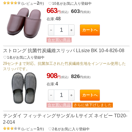
2
(
レビュー
件
)
favorite_border
10
名がお気に入り登録中
663
603
円
(税込)
円
(税抜)
48
在庫:
カートへ
－
＋
合せ買い商品
ストロング 抗菌竹炭繊維スリッパ LLsize BK 10-4-826-08
favorite_border
1
名がお気に入り登録中
29センチまで対応。抗菌加工された竹炭繊維生地をインソール使用した
スリッパです。
908
826
円
(税込)
円
(税抜)
4
在庫:
カートへ
－
＋
合せ買い商品
さらに値下げしました
テンダイ フィッティングサンダル Lサイズ ネイビー TD20-
2-014
1
(
レビュー
件
)
favorite_border
2
名がお気に入り登録中