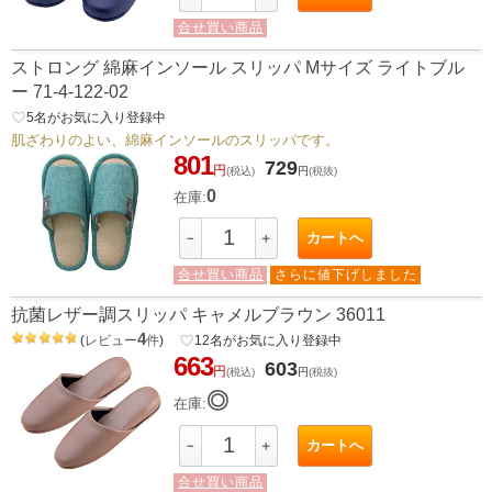
合せ買い商品
ストロング 綿麻インソール スリッパ Mサイズ ライトブル
ー 71-4-122-02
favorite_border
5
名がお気に入り登録中
肌ざわりのよい、綿麻インソールのスリッパです。
801
729
円
(税込)
円
(税抜)
0
在庫:
カートへ
－
＋
合せ買い商品
さらに値下げしました
抗菌レザー調スリッパ キャメルブラウン 36011
4
(
レビュー
件
)
favorite_border
12
名がお気に入り登録中
663
603
円
(税込)
円
(税抜)
◎
在庫:
カートへ
－
＋
合せ買い商品