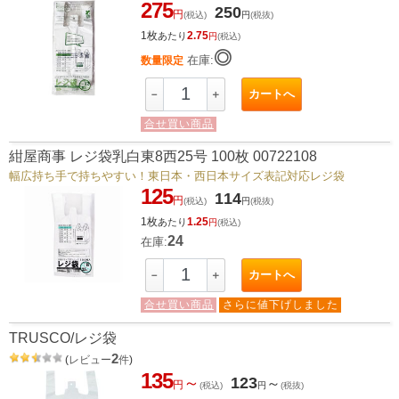
275
250
円
(税込)
円
(税抜)
1枚
2.75
あたり
円
(税込)
◎
在庫:
数量限定
カートへ
－
＋
合せ買い商品
紺屋商事 レジ袋乳白東8西25号 100枚 00722108
幅広持ち手で持ちやすい！東日本・西日本サイズ表記対応レジ袋
125
114
円
(税込)
円
(税抜)
1枚
1.25
あたり
円
(税込)
24
在庫:
カートへ
－
＋
合せ買い商品
さらに値下げしました
TRUSCO/レジ袋
2
(
レビュー
件
)
135
～
123
～
円
(税込)
円
(税抜)