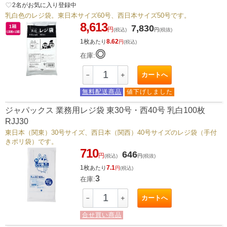
favorite_border
2
名がお気に入り登録中
乳白色のレジ袋。東日本サイズ60号、西日本サイズ50号です。
8,613
7,830
円
(税込)
円
(税抜)
1枚
8.62
あたり
円
(税込)
◎
在庫:
カートへ
－
＋
無料配送商品
値下げしました
ジャパックス 業務用レジ袋 東30号・西40号 乳白100枚
RJJ30
東日本（関東）30号サイズ、西日本（関西）40号サイズのレジ袋（手付
きポリ袋）です。
710
646
円
(税込)
円
(税抜)
1枚
7.1
あたり
円
(税込)
3
在庫:
カートへ
－
＋
合せ買い商品