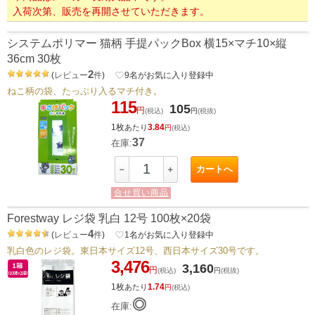
入荷次第、販売を再開させていただきます。
システムポリマー 猫柄 手提パックBox 横15×マチ10×縦
36cm 30枚
2
(
レビュー
件
)
favorite_border
9
名がお気に入り登録中
ねこ柄の袋、たっぷり入るマチ付き。
115
105
円
(税込)
円
(税抜)
1枚
3.84
あたり
円
(税込)
37
在庫:
カートへ
－
＋
合せ買い商品
Forestway レジ袋 乳白 12号 100枚×20袋
4
(
レビュー
件
)
favorite_border
1
名がお気に入り登録中
乳白色のレジ袋。東日本サイズ12号、西日本サイズ30号です。
3,476
3,160
円
(税込)
円
(税抜)
1枚
1.74
あたり
円
(税込)
◎
在庫: