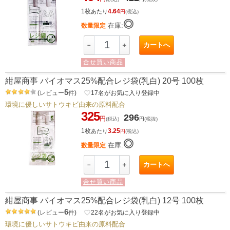
1枚
4.64
あたり
円
(税込)
◎
在庫:
数量限定
カートへ
－
＋
合せ買い商品
紺屋商事 バイオマス25%配合レジ袋(乳白) 20号 100枚
5
(
レビュー
件
)
favorite_border
17
名がお気に入り登録中
環境に優しいサトウキビ由来の原料配合
325
296
円
(税込)
円
(税抜)
1枚
3.25
あたり
円
(税込)
◎
在庫:
数量限定
カートへ
－
＋
合せ買い商品
紺屋商事 バイオマス25%配合レジ袋(乳白) 12号 100枚
6
(
レビュー
件
)
favorite_border
22
名がお気に入り登録中
環境に優しいサトウキビ由来の原料配合