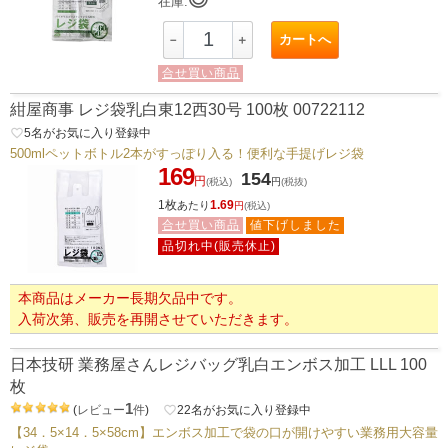
在庫:
カートへ
－
＋
合せ買い商品
紺屋商事 レジ袋乳白東12西30号 100枚 00722112
favorite_border
5
名がお気に入り登録中
500mlペットボトル2本がすっぽり入る！便利な手提げレジ袋
169
154
円
(税込)
円
(税抜)
1枚
1.69
あたり
円
(税込)
合せ買い商品
値下げしました
品切れ中(販売休止)
本商品はメーカー長期欠品中です。
入荷次第、販売を再開させていただきます。
日本技研 業務屋さんレジバッグ乳白エンボス加工 LLL 100
枚
1
(
レビュー
件
)
favorite_border
22
名がお気に入り登録中
【34．5×14．5×58cm】エンボス加工で袋の口が開けやすい業務用大容量