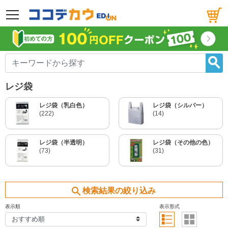
メニュー
レジ袋
レジ袋（乳白色）
レジ袋（シルバー）
(222)
(14)
レジ袋（半透明）
レジ袋（その他の色）
(73)
(31)
search
検索結果の絞り込み
表示順
表示形式