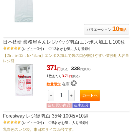
10
バリエーション
商品
日本技研 業務屋さんレジバッグ乳白エンボス加工 L 100枚
1
(
レビュー
件
)
favorite_border
13
名がお気に入り登録中
【25．5×13．5×48cm】エンボス加工で袋の口が開けやすい業務用大容量
レジ袋
371
338
円
(税込)
円
(税抜)
1枚
3.71
あたり
円
(税込)
◎
在庫:
数量限定
カートへ
－
＋
合せ買い商品
在庫処分
Forestway レジ袋 乳白 35号 100枚×10袋
1
(
レビュー
件
)
favorite_border
5
名がお気に入り登録中
乳白色のレジ袋。東日本サイズ35号です。