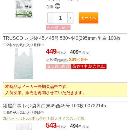
◎
在庫:
カートへ
－
＋
合せ買い商品
TRUSCO レジ袋 45／45号 530×440(295)mm 乳白 100枚
favorite_border
2
名がお気に入り登録中
449
409
円
(税込)
円
(税抜)
24
%OFF
㋱
540
円
(税抜)
合せ買い商品
品切れ中(販売休止)
本商品はメーカー長期欠品中です。
入荷次第、販売を再開させていただきます。
紺屋商事 レジ袋乳白東45西45号 100枚 00722145
favorite_border
8
名がお気に入り登録中
2Lペットボトル3本も余裕！特大サイズのレジ袋
543
494
円
(税込)
円
(税抜)