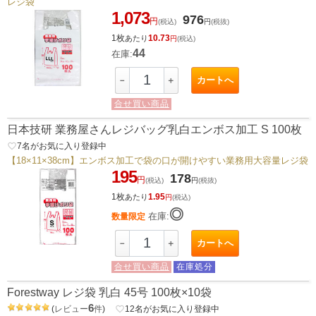
レジ袋
1,073
976
円
(税込)
円
(税抜)
1枚
10.73
あたり
円
(税込)
44
在庫:
カートへ
－
＋
合せ買い商品
日本技研 業務屋さんレジバッグ乳白エンボス加工 S 100枚
favorite_border
7
名がお気に入り登録中
【18×11×38cm】エンボス加工で袋の口が開けやすい業務用大容量レジ袋
195
178
円
(税込)
円
(税抜)
1枚
1.95
あたり
円
(税込)
◎
在庫:
数量限定
カートへ
－
＋
合せ買い商品
在庫処分
Forestway レジ袋 乳白 45号 100枚×10袋
6
(
レビュー
件
)
favorite_border
12
名がお気に入り登録中