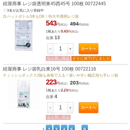
紺屋商事 レジ袋透明東45西45号 100枚 00722445
favorite_border
3
名がお気に入り登録中
2Lペットボトル3本もOK！特大半透明レジ袋
543
494
円
(税込)
円
(税抜)
1枚
5.43
あたり
円
(税込)
13
在庫:
カートへ
－
＋
合せ買い商品
さらに値下げしました
紺屋商事 レジ袋乳白東16号 100枚 00722116
ティッシュボックス2箱も余裕で入る！使いやすい幅広持ち手レジ袋
223
203
円
(税込)
円
(税抜)
1枚
2.23
あたり
円
(税込)
4
在庫:
カートへ
－
＋
合せ買い商品
1
2
3
4
5
…
9