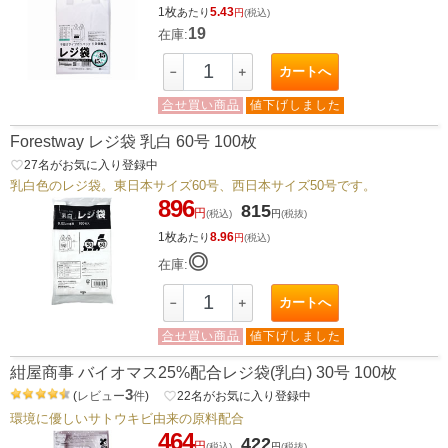
1枚
5.43
あたり
円
(税込)
19
在庫:
カートへ
－
＋
合せ買い商品
値下げしました
Forestway レジ袋 乳白 60号 100枚
favorite_border
27
名がお気に入り登録中
乳白色のレジ袋。東日本サイズ60号、西日本サイズ50号です。
896
815
円
(税込)
円
(税抜)
1枚
8.96
あたり
円
(税込)
◎
在庫:
カートへ
－
＋
合せ買い商品
値下げしました
紺屋商事 バイオマス25%配合レジ袋(乳白) 30号 100枚
3
(
レビュー
件
)
favorite_border
22
名がお気に入り登録中
環境に優しいサトウキビ由来の原料配合
464
422
円
(税込)
円
(税抜)