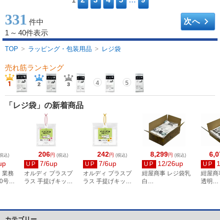
331
keyboard_arrow_right
次へ
件中
1
～
40件表示
TOP
>
ラッピング・包装用品
>
レジ袋
売れ筋ランキング
4
5
「レジ袋」の新着商品
206
242
8,299
6,0
円
円
円
税込)
(税込)
(税込)
(税込)
up
7/6up
7/6up
12/26up
UP
UP
UP
UP
 業務
オルディ プラスプ
オルディ プラスプ
紺屋商事 レジ袋乳
紺屋商
0号・
ラス 手提げキッチ
ラス 手提げキッチ
白
透明
100枚
ンポリ袋 半透明 M
ンポリ袋 半透明 L
260(390)×480(100
300(44
100枚入 PP-TK-M
100枚入 PP-TK-L
枚×20冊)
枚×10
カテゴリー