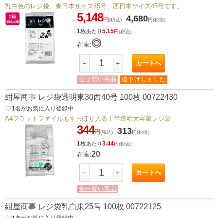
乳白色のレジ袋。東日本サイズ45号、西日本サイズ45号です。
5,148
4,680
円
(税込)
円
(税抜)
1枚
5.15
あたり
円
(税込)
◎
在庫:
カートへ
－
＋
合せ買い商品
値下げしました
紺屋商事 レジ袋透明東30西40号 100枚 00722430
favorite_border
1
名がお気に入り登録中
A4フラットファイルもすっぽり入る！半透明大容量レジ袋
344
313
円
(税込)
円
(税抜)
1枚
3.44
あたり
円
(税込)
20
在庫:
カートへ
－
＋
合せ買い商品
紺屋商事 レジ袋乳白東25号 100枚 00722125
favorite_border
1
名がお気に入り登録中