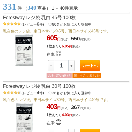
331
340
件 （
商品） 1
～
40件表示
Forestway レジ袋 乳白 45号 100枚
6
(
レビュー
件
)
favorite_border
86
名がお気に入り登録中
乳白色のレジ袋。東日本サイズ45号、西日本サイズ45号です。
605
550
円
(税込)
円
(税抜)
1枚
6.05
あたり
円
(税込)
◎
在庫:
カートへ
－
＋
合せ買い商品
値下げしました
Forestway レジ袋 乳白 30号 100枚
4
(
レビュー
件
)
favorite_border
38
名がお気に入り登録中
乳白色のレジ袋。東日本サイズ30号、西日本サイズ40号です。
403
367
円
(税込)
円
(税抜)
1枚
4.03
あたり
円
(税込)
◎
在庫: