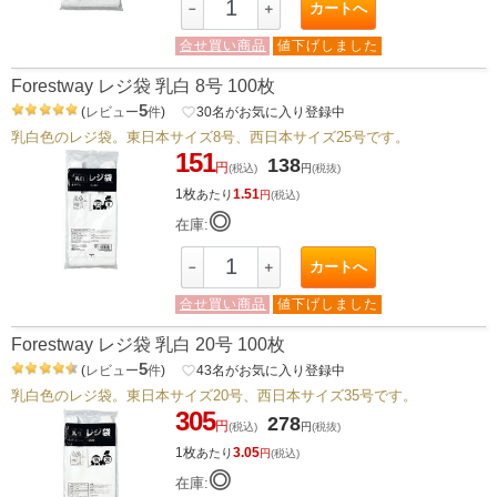
カートへ
－
＋
合せ買い商品
値下げしました
Forestway レジ袋 乳白 8号 100枚
5
(
レビュー
件
)
favorite_border
30
名がお気に入り登録中
乳白色のレジ袋。東日本サイズ8号、西日本サイズ25号です。
151
138
円
(税込)
円
(税抜)
1枚
1.51
あたり
円
(税込)
◎
在庫:
カートへ
－
＋
合せ買い商品
値下げしました
Forestway レジ袋 乳白 20号 100枚
5
(
レビュー
件
)
favorite_border
43
名がお気に入り登録中
乳白色のレジ袋。東日本サイズ20号、西日本サイズ35号です。
305
278
円
(税込)
円
(税抜)
1枚
3.05
あたり
円
(税込)
◎
在庫: