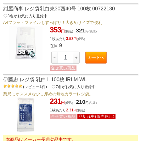
紺屋商事 レジ袋乳白東30西40号 100枚 00722130
favorite_border
3
名がお気に入り登録中
A4フラットファイルもすっぽり！大きめサイズで便利
353
321
円
(税込)
円
(税抜)
1枚
3.53
あたり
円
(税込)
9
在庫:
カートへ
－
＋
合せ買い商品
伊藤忠 レジ袋 乳白 L 100枚 IRLM-WL
1
(
レビュー
件
)
favorite_border
7
名がお気に入り登録中
薬局にオススメな少し厚めの無地カラーレジ袋。
231
210
円
(税込)
円
(税抜)
1枚
2.31
あたり
円
(税込)
合せ買い商品
品切れ中(販売休止)
本商品はメーカー長期欠品中です。