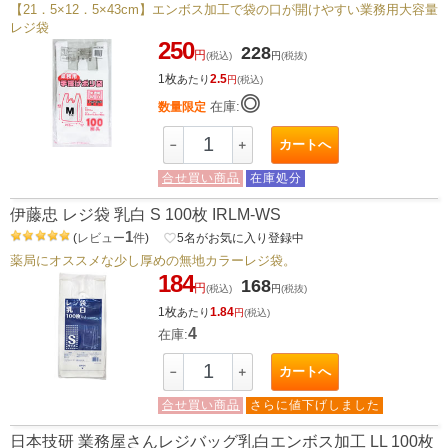
【21．5×12．5×43cm】エンボス加工で袋の口が開けやすい業務用大容量
レジ袋
250
228
円
(税込)
円
(税抜)
1枚
2.5
あたり
円
(税込)
◎
在庫:
数量限定
カートへ
－
＋
合せ買い商品
在庫処分
伊藤忠 レジ袋 乳白 S 100枚 IRLM-WS
1
(
レビュー
件
)
favorite_border
5
名がお気に入り登録中
薬局にオススメな少し厚めの無地カラーレジ袋。
184
168
円
(税込)
円
(税抜)
1枚
1.84
あたり
円
(税込)
4
在庫:
カートへ
－
＋
合せ買い商品
さらに値下げしました
日本技研 業務屋さんレジバッグ乳白エンボス加工 LL 100枚