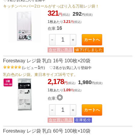
キッチンペーパー2ロールがすっぽり入る万能レジ袋！
321
292
円
(税込)
円
(税抜)
1枚
3.21
あたり
円
(税込)
16
在庫:
カートへ
－
＋
合せ買い商品
値下げしました
Forestway レジ袋 乳白 16号 100枚×20袋
1
(
レビュー
件
)
favorite_border
2
名がお気に入り登録中
乳白色のレジ袋。東日本サイズ16号です。
2,178
1,980
円
(税込)
円
(税抜)
1枚
1.09
あたり
円
(税込)
◎
在庫:
カートへ
－
＋
合せ買い商品
在庫処分
Forestway レジ袋 乳白 60号 100枚×10袋