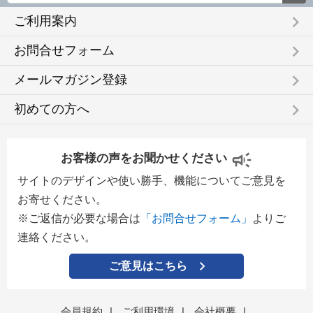
keyboard_arrow_right
ご利用案内
keyboard_arrow_right
お問合せフォーム
keyboard_arrow_right
メールマガジン登録
keyboard_arrow_right
初めての方へ
お客様の声をお聞かせください
サイトのデザインや使い勝手、機能についてご意見を
お寄せください。
※ご返信が必要な場合は
「お問合せフォーム」
よりご
連絡ください。
ご意見はこちら
会員規約
|
ご利用環境
|
会社概要
|