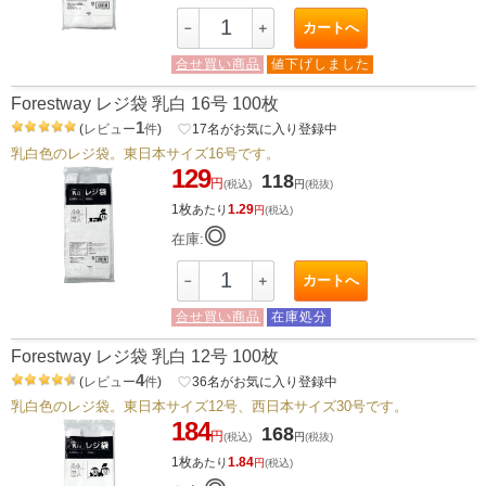
カートへ
－
＋
合せ買い商品
値下げしました
Forestway レジ袋 乳白 16号 100枚
1
(
レビュー
件
)
favorite_border
17
名がお気に入り登録中
乳白色のレジ袋。東日本サイズ16号です。
129
118
円
(税込)
円
(税抜)
1枚
1.29
あたり
円
(税込)
◎
在庫:
カートへ
－
＋
合せ買い商品
在庫処分
Forestway レジ袋 乳白 12号 100枚
4
(
レビュー
件
)
favorite_border
36
名がお気に入り登録中
乳白色のレジ袋。東日本サイズ12号、西日本サイズ30号です。
184
168
円
(税込)
円
(税抜)
1枚
1.84
あたり
円
(税込)