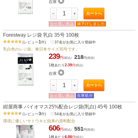
◎
在庫:
カートへ
－
＋
合せ買い商品
値下げしました
Forestway レジ袋 乳白 35号 100枚
1
(
レビュー
件
)
favorite_border
37
名がお気に入り登録中
乳白色のレジ袋。東日本サイズ35号です。
239
218
円
(税込)
円
(税抜)
1枚
2.39
あたり
円
(税込)
◎
在庫:
カートへ
－
＋
合せ買い商品
在庫処分
紺屋商事 バイオマス25%配合レジ袋(乳白) 45号 100枚
3
(
レビュー
件
)
favorite_border
54
名がお気に入り登録中
環境に優しいサトウキビ由来の原料配合
606
551
円
(税込)
円
(税抜)
1枚
6.06
あたり
円
(税込)