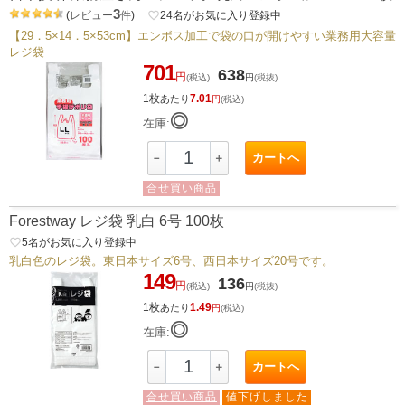
3
(
レビュー
件
)
favorite_border
24
名がお気に入り登録中
【29．5×14．5×53cm】エンボス加工で袋の口が開けやすい業務用大容量
レジ袋
701
638
円
(税込)
円
(税抜)
1枚
7.01
あたり
円
(税込)
◎
在庫:
カートへ
－
＋
合せ買い商品
Forestway レジ袋 乳白 6号 100枚
favorite_border
5
名がお気に入り登録中
乳白色のレジ袋。東日本サイズ6号、西日本サイズ20号です。
149
136
円
(税込)
円
(税抜)
1枚
1.49
あたり
円
(税込)
◎
在庫:
カートへ
－
＋
合せ買い商品
値下げしました