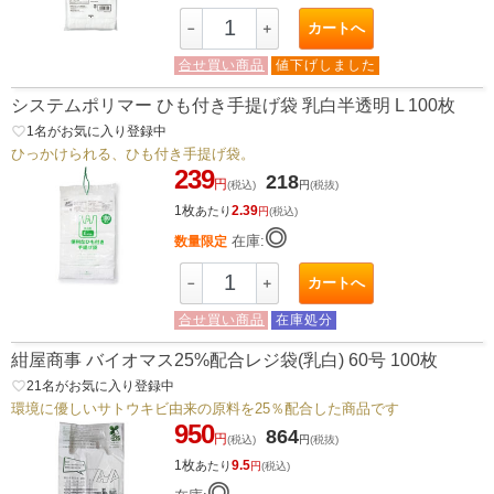
カートへ
－
＋
合せ買い商品
値下げしました
システムポリマー ひも付き手提げ袋 乳白半透明 L 100枚
favorite_border
1
名がお気に入り登録中
ひっかけられる、ひも付き手提げ袋。
239
218
円
(税込)
円
(税抜)
1枚
2.39
あたり
円
(税込)
◎
在庫:
数量限定
カートへ
－
＋
合せ買い商品
在庫処分
紺屋商事 バイオマス25%配合レジ袋(乳白) 60号 100枚
favorite_border
21
名がお気に入り登録中
環境に優しいサトウキビ由来の原料を25％配合した商品です
950
864
円
(税込)
円
(税抜)
1枚
9.5
あたり
円
(税込)
◎