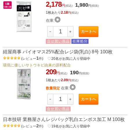
2,178
1,980
円
(税込)
円
(税抜)
1枚
2.18
あたり
円
(税込)
◎
在庫:
カートへ
－
＋
合せ買い商品
在庫処分
紺屋商事 バイオマス25%配合レジ袋(乳白) 8号 100枚
1
(
レビュー
件
)
favorite_border
20
名がお気に入り登録中
環境に優しいサトウキビ由来の原料配合
209
190
円
(税込)
円
(税抜)
1枚
2.09
あたり
円
(税込)
◎
在庫:
数量限定
カートへ
－
＋
合せ買い商品
日本技研 業務屋さんレジバッグ乳白エンボス加工 M 100枚
2
(
レビュー
件
)
favorite_border
19
名がお気に入り登録中