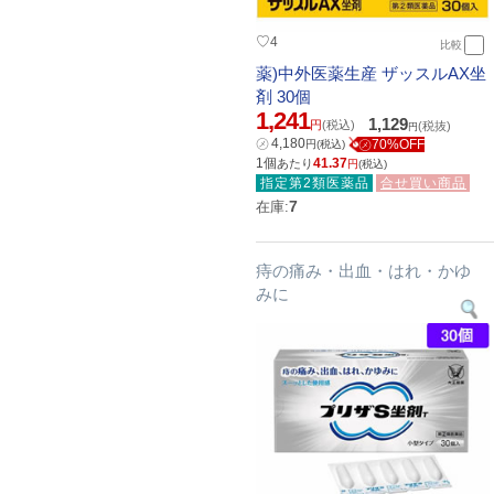
♡
4
比較
薬)中外医薬生産 ザッスルAX坐
剤 30個
1,241
1,129
円
(税込)
(税抜)
円
㋱
4,180
㋱70%OFF
円
(税込)
1個
41.37
あたり
円
(税込)
指定第2類医薬品
合せ買い商品
7
在庫:
痔の痛み・出血・はれ・かゆ
みに