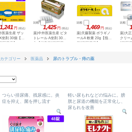
比較
比較
比較
1,241
1,425
1,469
円
円
円
(税込)
(税込)
(税込)
外医薬生産 ザッ
薬)中外医薬生産 ビタ
薬)天藤製薬 ボラギノ
薬)大正
X坐剤 30個【指
トレール A坐剤 30個
ールA 軟膏 20g【指定
クリーム
2類医薬品】
入【指定第2類医薬
第2類医薬品】
2類医
品】
カテゴリー
医薬品
尿のトラブル・痔の薬
つらい排尿痛、残尿感に。炎
軽い尿もれなどの悩みに。膀
症を抑え、菌を押し流す
胱と尿道の機能を正常化し、
尿もれを改善