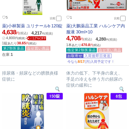
♡
♡
5
1
比較
比較
薬)小林製薬 ユリナールb 120錠
薬)大鵬薬品工業 ハルンケア内
4,638
服液 30ml×10
4,217
円
(税込)
(税抜)
円
4,708
㋱
4,800
㋱12%OFF
円
(税抜)
4,280
円
(税込)
(税抜)
円
1錠
38.65
あたり
円
(税込)
1本
470.8
あたり
円
(税込)
第2類医薬品
合せ買い商品
指定第2類医薬品
合せ買い商品
1
在庫:
お取寄せ
入荷後即日発送
今なら
8/17
(月)入荷予定です！
排尿痛・頻尿などの膀胱炎様
体力の低下、下半身の衰え、
症状に
手足の冷えを伴う方の頻尿の
症状の緩和に