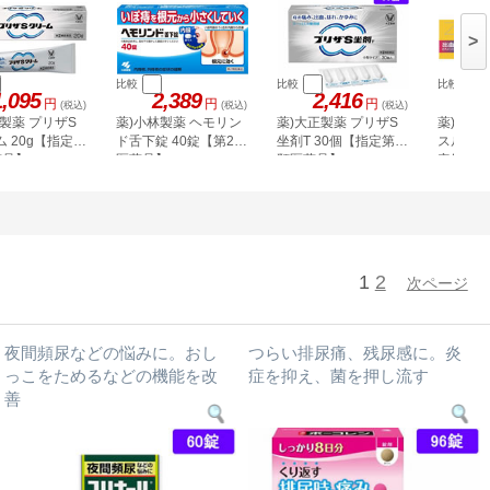
>
比較
比較
比較
1,095
2,389
2,416
円
円
円
(税込)
(税込)
(税込)
製薬 プリザS
薬)小林製薬 ヘモリン
薬)大正製薬 プリザS
薬)中外
 20g【指定第
ド舌下錠 40錠【第2類
坐剤T 30個【指定第2
スルAX軟
薬品】
医薬品】
類医薬品】
定第2類
1
2
次ページ
夜間頻尿などの悩みに。おし
つらい排尿痛、残尿感に。炎
っこをためるなどの機能を改
症を抑え、菌を押し流す
善