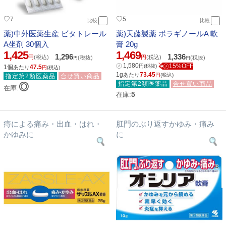
♡
♡
7
5
比較
比較
薬)中外医薬生産 ビタトレール
薬)天藤製薬 ボラギノールA 軟
A坐剤 30個入
膏 20g
1,425
1,469
1,296
1,336
円
(税込)
円
(税込)
(税抜)
(税抜)
円
円
㋱
1,580
㋱15%OFF
円
(税抜)
1個
47.5
あたり
円
(税込)
1g
73.45
あたり
円
(税込)
指定第2類医薬品
合せ買い商品
指定第2類医薬品
合せ買い商品
◎
在庫:
5
在庫:
痔による痛み・出血・はれ・
肛門のぶり返すかゆみ・痛み
かゆみに
に