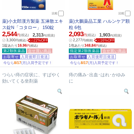
比較
比較
薬)小太郎漢方製薬 五淋散エキ
薬)大鵬薬品工業 ハルンケア顆
ス錠N「コタロー」 150錠
粒 6包
2,544
2,093
2,313
1,903
円
(税込)
円
(税込)
(税抜)
(税抜)
円
円
㋱
3,300
㋱
2,277
㋱22%OFF
㋱16%OFF
円
(税込)
円
(税抜)
1錠
16.96
1包
348.84
あたり
あたり
円
(税込)
円
(税込)
第2類医薬品
合せ買い商品
指定第2類医薬品
合せ買い商品
お取寄せ
入荷後即日発送
お取寄せ
入荷後即日発送
今なら
8/17
(月)入荷予定です！
今なら
8/17
(月)入荷予定です！
つらい痔の症状に、すばやく
痔の痛み･出血･はれ･かゆみ
効いてくる坐剤薬
に