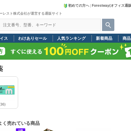
初めての方へ
|
Forestway(オフィス通
ーレスト株式会社が運営する通販サイト
イス
わけありセール
人気ランキング
新着商品
商品
薬
36)
よく売れている商品