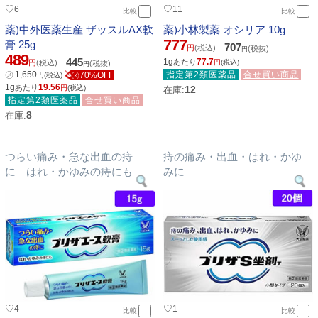
♡
♡
6
11
比較
比較
薬)中外医薬生産 ザッスルAX軟
薬)小林製薬 オシリア 10g
777
膏 25g
707
円
(税込)
(税抜)
円
489
445
1g
77.7
あたり
円
(税込)
円
(税込)
(税抜)
円
㋱
1,650
指定第2類医薬品
合せ買い商品
㋱70%OFF
円
(税込)
1g
19.56
あたり
円
(税込)
12
在庫:
指定第2類医薬品
合せ買い商品
8
在庫:
つらい痛み・急な出血の痔
痔の痛み・出血・はれ・かゆ
に はれ・かゆみの痔にも
みに
♡
♡
4
1
比較
比較