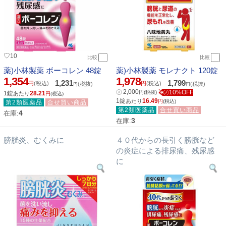
♡
10
比較
比較
薬)小林製薬 ボーコレン 48錠
薬)小林製薬 モレナクト 120錠
1,354
1,978
1,231
1,799
円
(税込)
円
(税込)
(税抜)
(税抜)
円
円
㋱
2,000
㋱10%OFF
円
(税抜)
1錠
28.21
あたり
円
(税込)
1錠
16.49
あたり
円
(税込)
第2類医薬品
合せ買い商品
第2類医薬品
合せ買い商品
4
在庫:
3
在庫:
膀胱炎、むくみに
４０代からの長引く膀胱など
の炎症による排尿痛、残尿感
に