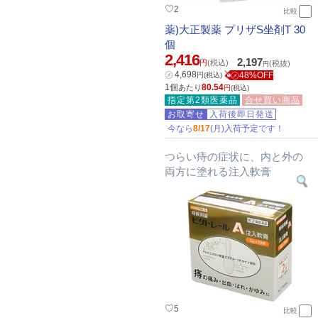
♡
2
比較
薬)大正製薬 プリザS坐剤T 30
個
2,416
2,197
円
(税込)
(税抜)
円
㋱
4,698
㋱48%OFF
円
(税込)
1個
80.54
あたり
円
(税込)
指定第2類医薬品
合せ買い商品
お取寄せ
入荷後即日発送
今なら
8/17
(月)入荷予定です！
つらい痔の症状に、内と外の
両方に塗れる注入軟膏
♡
5
比較