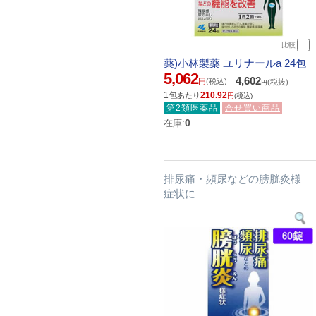
比較
薬)小林製薬 ユリナールa 24包
5,062
4,602
円
(税込)
(税抜)
円
1包
210.92
あたり
円
(税込)
第2類医薬品
合せ買い商品
0
在庫:
排尿痛・頻尿などの膀胱炎様
症状に