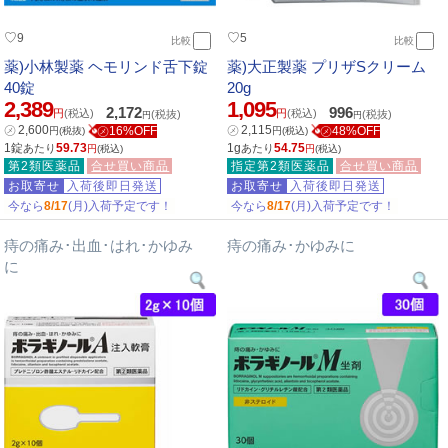
♡
♡
9
5
比較
比較
薬)小林製薬 ヘモリンド舌下錠
薬)大正製薬 プリザSクリーム
40錠
20g
2,389
1,095
2,172
996
円
(税込)
円
(税込)
(税抜)
(税抜)
円
円
㋱
2,600
㋱
2,115
㋱16%OFF
㋱48%OFF
円
(税抜)
円
(税込)
1錠
59.73
1g
54.75
あたり
あたり
円
(税込)
円
(税込)
第2類医薬品
合せ買い商品
指定第2類医薬品
合せ買い商品
お取寄せ
入荷後即日発送
お取寄せ
入荷後即日発送
今なら
8/17
(月)入荷予定です！
今なら
8/17
(月)入荷予定です！
痔の痛み･出血･はれ･かゆみ
痔の痛み･かゆみに
に