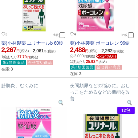
♡
♡
3
4
比較
比較
薬)小林製薬 ユリナールb 60錠
薬)小林製薬 ボーコレン 96錠
2,267
2,488
2,061
2,262
円
(税込)
円
(税込)
(税抜)
(税抜)
円
円
㋱
3,000
㋱24%OFF
円
(税抜)
1錠
37.79
あたり
円
(税込)
1錠
25.92
あたり
円
(税込)
第2類医薬品
合せ買い商品
第2類医薬品
合せ買い商品
3
在庫:
2
在庫:
膀胱炎、むくみに
夜間頻尿などの悩みに。おし
っこをためるなどの機能を改
善