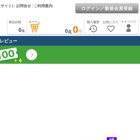
販サイト)
|
お問合せ
|
ご利用案内
ログイン／新規会員登録
カート
マイページ
商品比較
購入履歴
お気に入り
0
history
favorite_border
0
0
点
点
円
レビュー