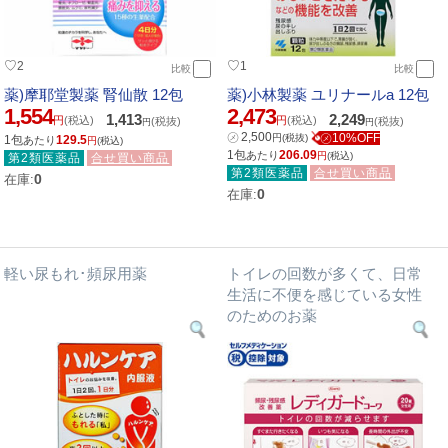
♡
♡
2
1
比較
比較
薬)摩耶堂製薬 腎仙散 12包
薬)小林製薬 ユリナールa 12包
1,554
2,473
1,413
2,249
円
(税込)
円
(税込)
(税抜)
(税抜)
円
円
㋱
2,500
㋱10%OFF
円
(税抜)
1包
129.5
あたり
円
(税込)
1包
206.09
あたり
円
(税込)
第2類医薬品
合せ買い商品
第2類医薬品
合せ買い商品
0
在庫:
0
在庫:
軽い尿もれ･頻尿用薬
トイレの回数が多くて、日常
生活に不便を感じている女性
のためのお薬