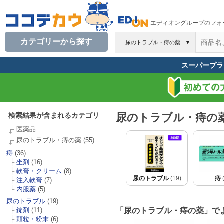
エディオングループのフォ
カテゴリーから探す
尿のトラブル・痔の薬
▼
スーパープラ
検索結果が含まれるカテゴリ
尿のトラブル・痔の
医薬品
尿のトラブル・痔の薬
(55)
痔
(36)
├
坐剤
(16)
├
軟膏・クリーム
(8)
尿のトラブル
(19)
痔
(
├
注入軟膏
(7)
└
内服薬
(5)
尿のトラブル
(19)
├
錠剤
(11)
「尿のトラブル・痔の薬」で
├
顆粒・粉末
(6)