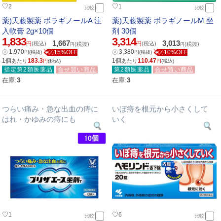
♡
♡
2
1
比較
比較
薬)天藤製薬 ボラギノールA 注
薬)天藤製薬 ボラギノールM 坐
入軟膏 2g×10個
剤 30個
1,833
3,314
1,667
3,013
円
(税込)
円
(税込)
(税抜)
(税抜)
円
円
㋱
1,970
㋱
3,380
㋱15%OFF
㋱10%OFF
円
(税抜)
円
(税抜)
1個
183.3
1個
110.47
あたり
あたり
円
(税込)
円
(税込)
指定第2類医薬品
合せ買い商品
第2類医薬品
合せ買い商品
3
3
在庫:
在庫:
つらい痛み・急な出血の痔に
いぼ痔を根元から小さくして
はれ・かゆみの痔にも
いく
♡
♡
1
6
比較
比較