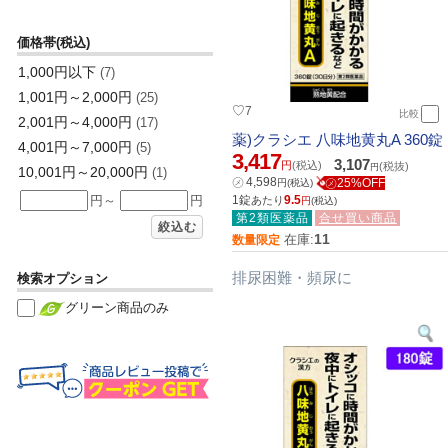
価格帯(税込)
1,000円以下
(7)
1,001円～2,000円
(25)
♡
7
比較
2,001円～4,000円
(17)
薬)クラシエ 八味地黄丸A 360錠
4,001円～7,000円
(5)
3,417
3,107
円
(税込)
(税抜)
円
10,001円～20,000円
(1)
㋱
4,598
㋱25%OFF
円
(税込)
1錠
9.5
円～
円
あたり
円
(税込)
第2類医薬品
合せ買い商品
絞込む
11
在庫:
数量限定
排尿困難・頻尿に
検索オプション
グリーン商品のみ