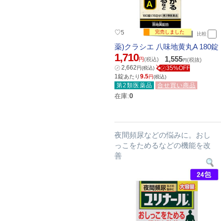
♡
5
完売しました
比較
薬)クラシエ 八味地黄丸A 180錠
1,710
1,555
円
(税込)
(税抜)
円
㋱
2,662
㋱35%OFF
円
(税込)
1錠
9.5
あたり
円
(税込)
第2類医薬品
合せ買い商品
0
在庫:
夜間頻尿などの悩みに。おし
っこをためるなどの機能を改
善