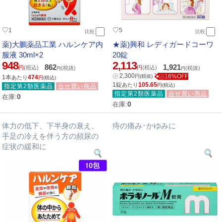
♡
♡
1
5
比較
比較
薬)大鵬薬品工業 ハルンケア内
★薬)興和 レディガードコーワ
服液 30ml×2
20錠
948
2,113
862
1,921
円
(税込)
円
(税込)
(税抜)
(税抜)
円
円
㋱
2,300
㋱16%OFF
円
(税抜)
1本
474
あたり
円
(税込)
1錠
105.65
あたり
円
(税込)
指定第2類医薬品
合せ買い商品
指定第2類医薬品
合せ買い商品
0
在庫:
0
在庫:
体力の低下、下半身の衰え、
痔の痛み･かゆみに
手足の冷えを伴う方の頻尿の
症状の緩和に