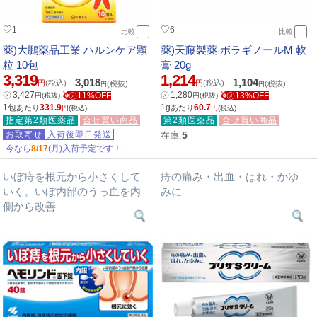
♡
♡
1
6
比較
比較
薬)大鵬薬品工業 ハルンケア顆
薬)天藤製薬 ボラギノールM 軟
粒 10包
膏 20g
3,319
1,214
3,018
1,104
円
(税込)
円
(税込)
(税抜)
(税抜)
円
円
㋱
3,427
㋱
1,280
㋱11%OFF
㋱13%OFF
円
(税抜)
円
(税抜)
1包
331.9
1g
60.7
あたり
あたり
円
(税込)
円
(税込)
指定第2類医薬品
合せ買い商品
第2類医薬品
合せ買い商品
お取寄せ
入荷後即日発送
5
在庫:
今なら
8/17
(月)入荷予定です！
いぼ痔を根元から小さくして
痔の痛み・出血・はれ・かゆ
いく。いぼ内部のうっ血を内
みに
側から改善