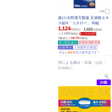
比較
薬)小太郎漢方製薬 五淋散エキ
ス錠N「コタロー」 60錠
1,124
1,022
円
(税込)
(税抜)
円
㋱
1,430
㋱21%OFF
円
(税込)
1錠
18.74
あたり
円
(税込)
第2類医薬品
合せ買い商品
お取寄せ
入荷後即日発送
今なら
8/17
(月)入荷予定です！
痔による痛み・出血・はれ・
かゆみに