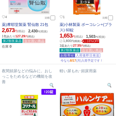
♡
♡
4
1
比較
比較
薬)摩耶堂製薬 腎仙散 21包
薬)小林製薬 ボーコレン+(プラ
2,673
ス) 60錠
2,430
円
(税込)
(税抜)
円
1,653
1,503
1包
127.29
あたり
円
(税込)
円
(税込)
(税抜)
円
第2類医薬品
合せ買い商品
㋱
1,800
㋱16%OFF
円
(税抜)
1錠
27.55
あたり
0
円
(税込)
在庫:
第2類医薬品
合せ買い商品
お取寄せ
入荷後即日発送
今なら
8/17
(月)入荷予定です！
夜間頻尿などの悩みに。おし
軽い尿もれ･頻尿用薬
っこをためるなどの機能を改
善