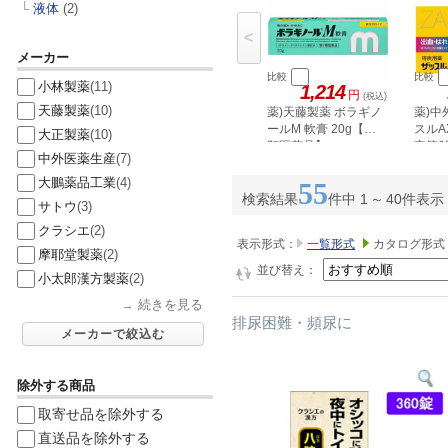
└
液体
(2)
<
メーカー
比較
比較
小林製薬
(11)
1,214
円
(税込)
天藤製薬
(10)
薬)天藤製薬 ボラギノ
薬)中
ールM 軟膏 20g【第2
スルA
大正製薬
(10)
類医薬品】
定第
中外医薬生産
(7)
大鵬薬品工業
(4)
55
検索結果
件中 1
～
40件表示
サトウ
(3)
クラシエ
(2)
表示形式：
一覧形式
カタログ形式
摩耶堂製薬
(2)
並び替え：
小太郎漢方製薬
(2)
→
続きを見る
排尿困難・頻尿に
メーカーで絞込む
除外する商品
取寄せ品を除外する
直送品を除外する