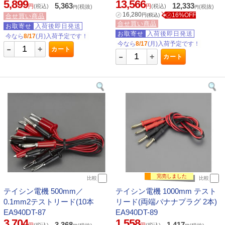
5,899
13,566
5,363
12,333
円
(税込)
円
(税込)
(税抜)
(税抜)
円
円
㋱
16,280
㋱16%OFF
円
(税込)
合せ買い商品
合せ買い商品
お取寄せ
入荷後即日発送
お取寄せ
入荷後即日発送
今なら
8/17
(月)入荷予定です！
今なら
8/17
(月)入荷予定です！
-
+
カート
-
+
カート
完売しました
比較
比較
テイシン電機 500mm／
テイシン電機 1000mm テスト
0.1mm2テストリード(10本
リード(両端バナナプラグ 2本)
EA940DT-87
EA940DT-89
3,704
1,558
3,368
1,417