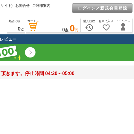
販サイト)
|
お問合せ
|
ご利用案内
ログイン／新規会員登録
カート
マイページ
商品比較
購入履歴
お気に入り
0
history
favorite_border
0
0
点
点
円
レビュー
す。停止時間 04:30～05:00