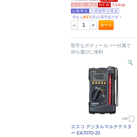
合せ買い商品
NEW
7/14up
お取寄せ
入荷後即日発送
今なら
8/17
(月)入荷予定です！
-
+
カート
堅牢なボディーカバー付属で
持ち運びに便利
比較
エスコ デジタルマルチテスタ
ー EA707D-20