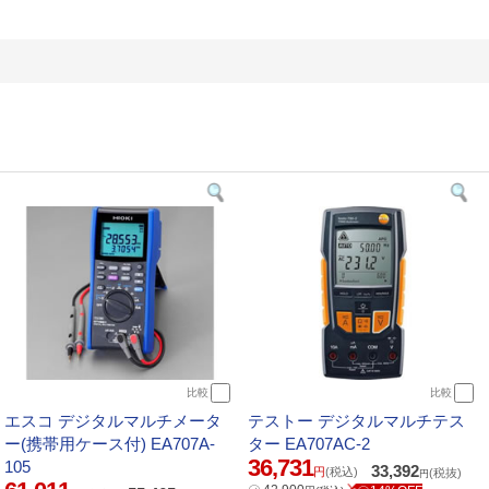
比較
比較
エスコ デジタルマルチメータ
テストー デジタルマルチテス
ー(携帯用ケース付) EA707A-
ター EA707AC-2
36,731
105
33,392
円
(税込)
(税抜)
円