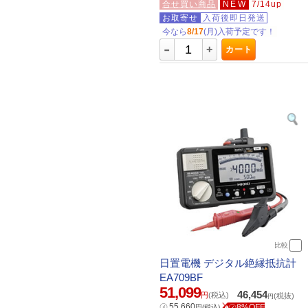
合せ買い商品
NEW
7/14up
お取寄せ
入荷後即日発送
今なら
8/17
(月)入荷予定です！
-
+
カート
比較
日置電機 デジタル絶縁抵抗計
EA709BF
51,099
46,454
円
(税込)
(税抜)
円
㋱
55,660
㋱8%OFF
円
(税込)