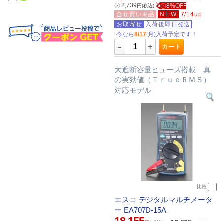
㋱
2,739
㋱8%OFF
円
(税込)
合せ買い商品
NEW
7/14up
お取寄せ
入荷後即日発送
今なら
8/17
(月)入荷予定です！
-
+
カート
大遮断容量ヒューズ搭載 真
の実効値（ＴｒｕｅＲＭＳ）
対応モデル
比較
エスコ デジタルマルチメータ
ー EA707D-15A
18,155