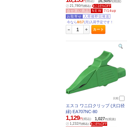
16,505
円
(税込)
(税抜)
円
㋱
21,780
㋱16%OFF
円
(税込)
合せ買い商品
NEW
7/14up
お取寄せ
入荷後即日発送
今なら
8/17
(月)入荷予定です！
-
+
カート
比較
エスコ ワニ口クリップ (大口径
緑) EA707NC-80
1,129
1,027
円
(税込)
(税抜)
円
㋱
1,232
㋱8%OFF
円
(税込)