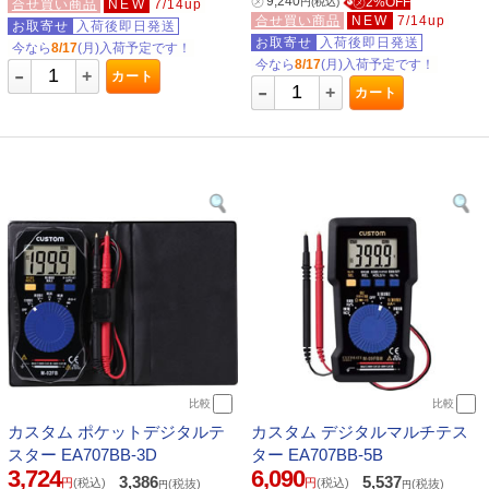
㋱
9,240
㋱2%OFF
円
(税込)
合せ買い商品
NEW
7/14up
合せ買い商品
NEW
7/14up
お取寄せ
入荷後即日発送
お取寄せ
入荷後即日発送
今なら
8/17
(月)入荷予定です！
今なら
8/17
(月)入荷予定です！
-
+
カート
-
+
カート
比較
比較
カスタム ポケットデジタルテ
カスタム デジタルマルチテス
スター EA707BB-3D
ター EA707BB-5B
3,724
6,090
3,386
5,537
円
(税込)
円
(税込)
(税抜)
(税抜)
円
円