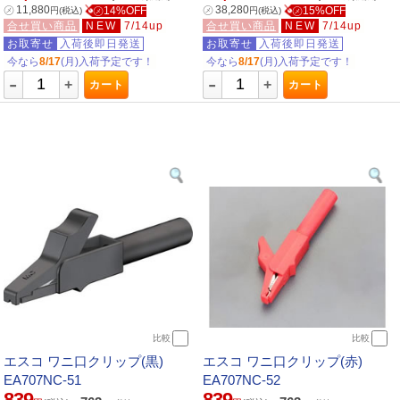
㋱
11,880
㋱
38,280
㋱14%OFF
㋱15%OFF
円
(税込)
円
(税込)
合せ買い商品
NEW
7/14up
合せ買い商品
NEW
7/14up
お取寄せ
入荷後即日発送
お取寄せ
入荷後即日発送
今なら
8/17
(月)入荷予定です！
今なら
8/17
(月)入荷予定です！
-
-
+
+
カート
カート
比較
比較
エスコ ワニ口クリップ(黒)
エスコ ワニ口クリップ(赤)
EA707NC-51
EA707NC-52
839
839