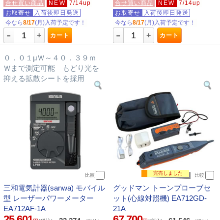
合せ買い商品
NEW
7/14up
合せ買い商品
NEW
7/14up
お取寄せ
入荷後即日発送
お取寄せ
入荷後即日発送
今なら
8/17
(月)入荷予定です！
今なら
8/17
(月)入荷予定です！
-
-
+
+
カート
カート
０．０１μＷ～４０．３９ｍ
Ｗまで測定可能 もどり光を
抑える拡散シートを採用
完売しました
比較
比較
三和電気計器(sanwa) モバイル
グッドマン トーンプローブセ
型 レーザーパワーメーター
ット(心線対照機) EA712GD-
EA712AF-1A
21A
25,601
67,700