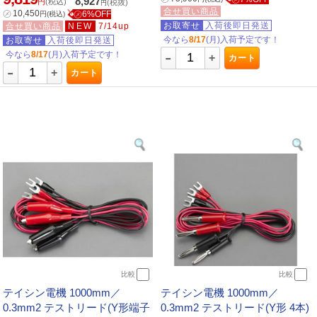
8,927
円
(税込)
(税抜)
円
合せ買い商品
㋱
10,450
㋱6%OFF
円
(税込)
お取寄せ
入荷後即日発送
合せ買い商品
NEW
7/14up
今なら
8/17
(月)入荷予定です！
お取寄せ
入荷後即日発送
-
今なら
8/17
(月)入荷予定です！
+
カート
-
+
カート
比較
比較
テイシン電機 1000mm／
テイシン電機 1000mm／
0.3mm2 テストリード(Y形端子
0.3mm2 テストリード(Y形 4本)