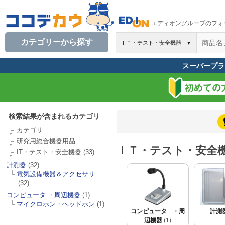
エディオングループのフォ
カテゴリーから探す
ＩＴ・テスト・安全機器
▼
スーパープラ
検索結果が含まれるカテゴリ
カテゴリ
研究用総合機器用品
ＩＴ・テスト・安全
IT・テスト・安全機器
(33)
計測器
(32)
└
電気設備機器＆アクセサリ
(32)
コンピュータ ・周辺機器
(1)
└
マイクロホン・ヘッドホン
(1)
コンピュータ ・周
計測
辺機器
(1)