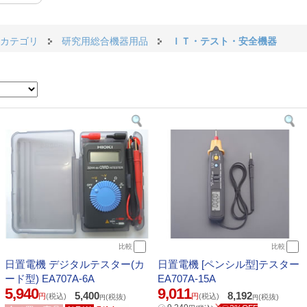
カテゴリ
研究用総合機器用品
ＩＴ・テスト・安全機器
比較
比較
日置電機 デジタルテスター(カ
日置電機 [ペンシル型]テスター
ード型) EA707A-6A
EA707A-15A
5,940
9,011
5,400
8,192
円
(税込)
円
(税込)
(税抜)
(税抜)
円
円