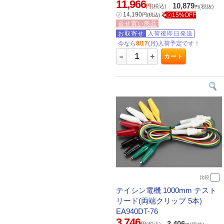
11,966
10,879
円
(税込)
(税抜)
円
㋱
14,190
㋱15%OFF
円
(税込)
合せ買い商品
お取寄せ
入荷後即日発送
今なら
8/17
(月)入荷予定です！
-
+
カート
比較
テイシン電機 1000mm テスト
リード(両端クリップ 5本)
EA940DT-76
3,746
3,406