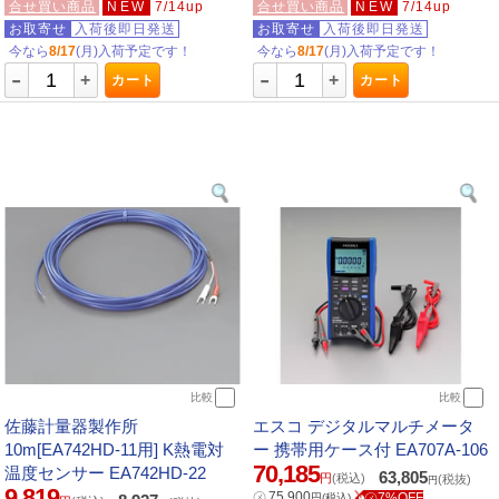
合せ買い商品
NEW
7/14up
合せ買い商品
NEW
7/14up
お取寄せ
入荷後即日発送
お取寄せ
入荷後即日発送
今なら
8/17
(月)入荷予定です！
今なら
8/17
(月)入荷予定です！
-
-
+
+
カート
カート
比較
比較
佐藤計量器製作所
エスコ デジタルマルチメータ
10m[EA742HD-11用] K熱電対
ー 携帯用ケース付 EA707A-106
70,185
温度センサー EA742HD-22
63,805
円
(税込)
(税抜)
円
9,819
㋱
75,900
㋱7%OFF
円
(税込)