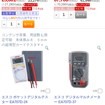
23,274
61,546
円
(税込)
円
(税込)
(税抜)
(税抜)
円
円
㋱
27,280
㋱
70,290
㋱6%OFF
㋱3%OFF
円
(税込)
円
(税込)
合せ買い商品
NEW
7/14up
合せ買い商品
NEW
7/14up
-
お取寄せ
入荷後即日発送
+
カート
今なら
8/17
(月)入荷予定です！
-
+
カート
コンデンサ容量、周波数も測
定可能 本体厚み８．５ｍｍ
の超薄型カードテスタ￥ｎ
比較
比較
エスコ ポケットデジタルテス
エスコ デジタルマルチメータ
ター EA707D-24
ー EA707D-37