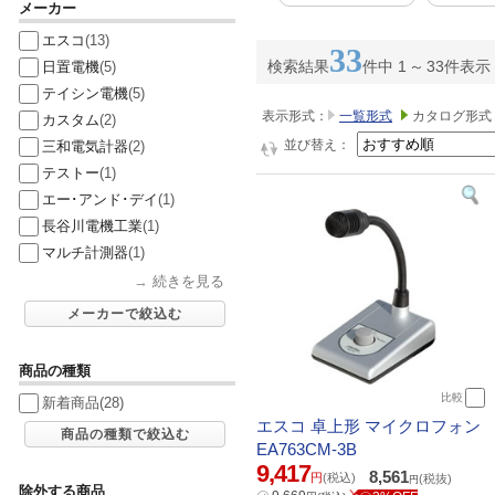
メーカー
エスコ
(13)
33
検索結果
件中 1
～
33件表示
日置電機
(5)
テイシン電機
(5)
表示形式：
一覧形式
カタログ形式
カスタム
(2)
並び替え：
三和電気計器
(2)
テストー
(1)
エー･アンド･デイ
(1)
長谷川電機工業
(1)
マルチ計測器
(1)
→
続きを見る
メーカーで絞込む
商品の種類
比較
新着商品
(28)
エスコ 卓上形 マイクロフォン
商品の種類で絞込む
EA763CM-3B
9,417
8,561
円
(税込)
(税抜)
円
除外する商品