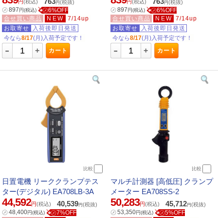
763
763
円
(税込)
円
(税込)
(税抜)
(税抜)
円
円
㋱
897
㋱
897
㋱6%OFF
㋱6%OFF
円
(税込)
円
(税込)
合せ買い商品
NEW
7/14up
合せ買い商品
NEW
7/14up
お取寄せ
入荷後即日発送
お取寄せ
入荷後即日発送
今なら
8/17
(月)入荷予定です！
今なら
8/17
(月)入荷予定です！
-
-
+
+
カート
カート
比較
比較
日置電機 リーククランプテス
マルチ計測器 [高低圧] クランプ
ター(デジタル) EA708LB-3A
メーター EA708SS-2
44,592
50,283
40,539
45,712
円
(税込)
円
(税込)
(税抜)
(税抜)
円
円
㋱
48,400
㋱
53,350
㋱7%OFF
㋱5%OFF
円
(税込)
円
(税込)