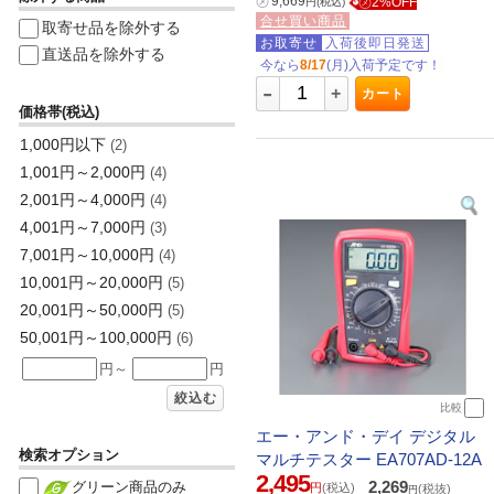
㋱
9,669
㋱2%OFF
円
(税込)
合せ買い商品
取寄せ品を除外する
お取寄せ
入荷後即日発送
直送品を除外する
今なら
8/17
(月)入荷予定です！
-
+
カート
価格帯(税込)
1,000円以下
(2)
1,001円～2,000円
(4)
2,001円～4,000円
(4)
4,001円～7,000円
(3)
7,001円～10,000円
(4)
10,001円～20,000円
(5)
20,001円～50,000円
(5)
50,001円～100,000円
(6)
円～
円
絞込む
比較
エー・アンド・デイ デジタル
検索オプション
マルチテスター EA707AD-12A
2,495
2,269
グリーン商品のみ
円
(税込)
(税抜)
円