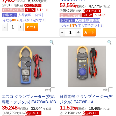
6,785
円
(税込)
(税抜)
円
52,556
㋱
8,338
㋱10%OFF
円
(税込)
47,779
円
(税込)
(税抜)
円
合せ買い商品
NEW
7/14up
㋱
59,510
㋱11%OFF
円
(税込)
お取寄せ
入荷後即日発送
合せ買い商品
NEW
7/14up
今なら
8/17
(月)入荷予定です！
お取寄せ
入荷後即日発送
-
今なら
8/17
(月)入荷予定です！
+
カート
-
+
カート
比較
比較
エスコ クランプメーター(交流
日置電機 クランプメーター(デ
専用・デジタル) EA708AB-18B
ジタル) EA708B-1A
35,248
11,515
32,044
10,469
円
(税込)
円
(税込)
(税抜)
(税抜)
円
円
㋱
38,720
㋱
12,100
㋱8%OFF
㋱4%OFF
円
(税込)
円
(税込)