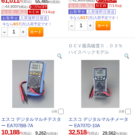
61,011
㋱
42,900
㋱14%OFF
55,465
円
(税込)
円
(税込)
(税抜)
円
合せ買い商品
NEW
7/14up
㋱
64,900
㋱5%OFF
円
(税込)
お取寄せ
入荷後即日発送
合せ買い商品
NEW
7/14up
今なら
8/17
(月)入荷予定です！
お取寄せ
入荷後即日発送
-
今なら
8/17
(月)入荷予定です！
+
カート
-
+
カート
ＤＣＶ最高確度０．０３％
ハイスペックモデル
比較
比較
エスコ デジタルマルチテスタ
エスコ デジタルマルチメータ
ー EA707BB-7A
ー EA707D-10A
10,188
32,518
9,262
29,562
円
(税込)
円
(税込)
(税抜)
(税抜)
円
円