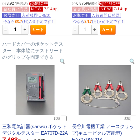
㋱
3,927
㋱
6,875
㋱5%OFF
㋱11%OFF
円
(税込)
円
(税込)
合せ買い商品
NEW
7/14up
合せ買い商品
NEW
7/14up
お取寄せ
入荷後即日発送
お取寄せ
入荷後即日発送
今なら
8/17
(月)入荷予定です！
今なら
8/17
(月)入荷予定です！
-
-
+
+
カート
カート
ハードカバーのポケットテス
ター 本体脇にテストリード
のグリップを固定できる
比較
比較
三和電気計器(sanwa) ポケット
長谷川電機工業 アースクリッ
デジタルテスター EA707D-22A
プ(キュービクル万能型)
7,463
EA707DW-11A