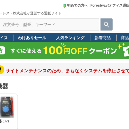
初めての方へ
|
Forestway(オフィス通
ーレスト株式会社が運営する通販サイト
イス
わけありセール
人気ランキング
新着商品
商品
サイトメンテナンスのため、まもなくシステムを停止させて頂きま
機器
器
(32)