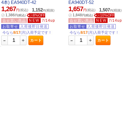
4本) EA940DT-42
EA940DT-52
1,267
1,657
1,152
1,507
円
(税込)
円
(税込)
(税抜)
(税抜)
円
円
㋱
1,386
㋱
1,848
㋱8%OFF
㋱10%OFF
円
(税込)
円
(税込)
合せ買い商品
NEW
7/14up
合せ買い商品
NEW
7/14up
お取寄せ
入荷後即日発送
お取寄せ
入荷後即日発送
今なら
8/17
(月)入荷予定です！
今なら
8/17
(月)入荷予定です！
-
-
+
+
カート
カート