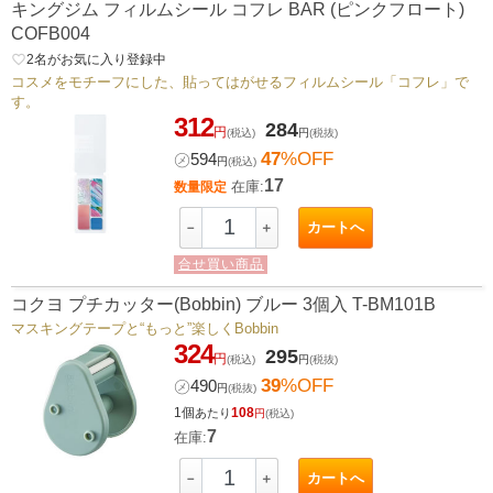
キングジム フィルムシール コフレ BAR (ピンクフロート)
COFB004
favorite_border
2
名がお気に入り登録中
コスメをモチーフにした、貼ってはがせるフィルムシール「コフレ」で
す。
312
284
円
(税込)
円
(税抜)
47
%OFF
㋱
594
円
(税込)
17
在庫:
数量限定
カートへ
－
＋
合せ買い商品
コクヨ プチカッター(Bobbin) ブルー 3個入 T-BM101B
マスキングテープと“もっと”楽しくBobbin
324
295
円
(税込)
円
(税抜)
39
%OFF
㋱
490
円
(税抜)
1個
108
あたり
円
(税込)
7
在庫:
カートへ
－
＋