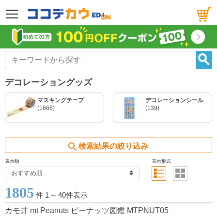
メニュー
デコレーショングッズ
マスキングテープ
デコレーションシール
(1666)
(139)
search
検索結果の絞り込み
表示順
表示形式
1805
件 1
～
40件表示
カモ井 mt Peanuts ピーナッツ図鑑 MTPNUT05