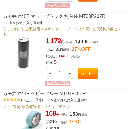
合せ買い商品
カモ井 mt 8P マットブラック 無包装 MT08P207R
favorite_border
1
名がお気に入り登録中
貼って剥がせる装飾用マスキングテープ。まとめ買いに便利な8個セッ
ト。
1,172
1,066
円
(税込)
円
(税抜)
27
%OFF
㋱
1,480
円
(税抜)
1巻
146.5
あたり
円
(税込)
5
在庫:
カートへ
－
＋
合せ買い商品
カモ井 mt 1P ベビーブルー MT01P191R
1
(
レビュー
件
)
favorite_border
5
名がお気に入り登録中
貼って剥がせる装飾用マスキングテープ
168
153
円
(税込)
円
(税抜)
27
%OFF
㋱
210
円
(税抜)
10
在庫: