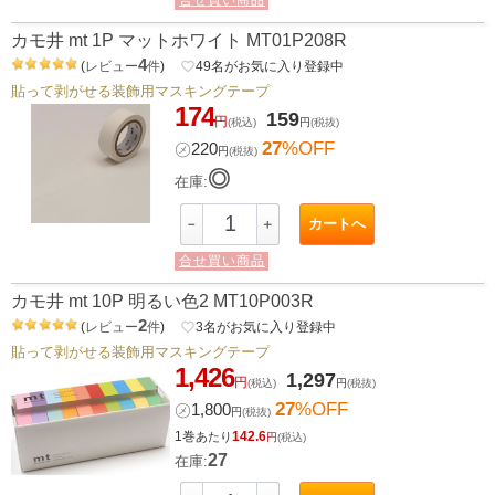
カモ井 mt 1P マットホワイト MT01P208R
4
(
レビュー
件
)
favorite_border
49
名がお気に入り登録中
貼って剥がせる装飾用マスキングテープ
174
159
円
(税込)
円
(税抜)
27
%OFF
㋱
220
円
(税抜)
◎
在庫:
カートへ
－
＋
合せ買い商品
カモ井 mt 10P 明るい色2 MT10P003R
2
(
レビュー
件
)
favorite_border
3
名がお気に入り登録中
貼って剥がせる装飾用マスキングテープ
1,426
1,297
円
(税込)
円
(税抜)
27
%OFF
㋱
1,800
円
(税抜)
1巻
142.6
あたり
円
(税込)
27
在庫: