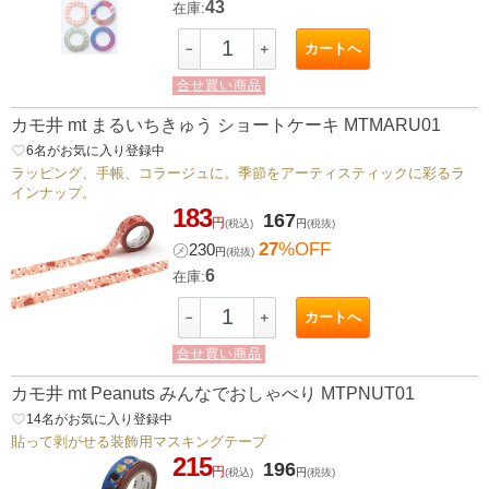
43
在庫:
カートへ
－
＋
合せ買い商品
カモ井 mt まるいちきゅう ショートケーキ MTMARU01
favorite_border
6
名がお気に入り登録中
ラッピング、手帳、コラージュに。季節をアーティスティックに彩るラ
インナップ。
183
167
円
(税込)
円
(税抜)
27
%OFF
㋱
230
円
(税抜)
6
在庫:
カートへ
－
＋
合せ買い商品
カモ井 mt Peanuts みんなでおしゃべり MTPNUT01
favorite_border
14
名がお気に入り登録中
貼って剥がせる装飾用マスキングテープ
215
196
円
(税込)
円
(税抜)