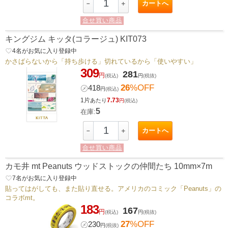
カートへ
－
＋
合せ買い商品
キングジム キッタ(コラージュ) KIT073
favorite_border
4
名がお気に入り登録中
かさばらないから「持ち歩ける」切れているから「使いやすい」
309
281
円
(税込)
円
(税抜)
26
%OFF
㋱
418
円
(税込)
1片
7.73
あたり
円
(税込)
5
在庫:
カートへ
－
＋
合せ買い商品
カモ井 mt Peanuts ウッドストックの仲間たち 10mm×7m
favorite_border
7
名がお気に入り登録中
貼ってはがしても、また貼り直せる。アメリカのコミック「Peanuts」の
コラボmt。
183
167
円
(税込)
円
(税抜)
27
%OFF
㋱
230
円
(税抜)