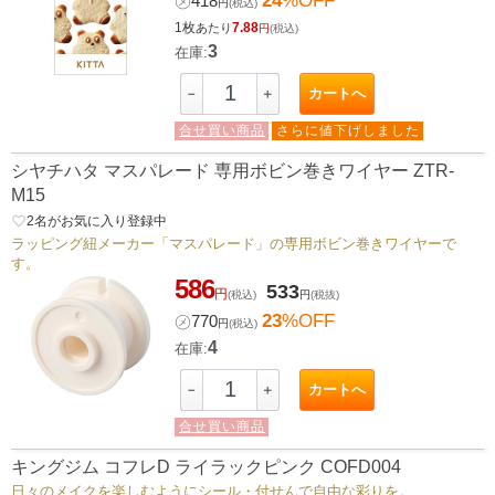
24
%OFF
㋱
418
円
(税込)
1枚
7.88
あたり
円
(税込)
3
在庫:
カートへ
－
＋
合せ買い商品
さらに値下げしました
シヤチハタ マスパレード 専用ボビン巻きワイヤー ZTR-
M15
favorite_border
2
名がお気に入り登録中
ラッピング紐メーカー「マスパレード」の専用ボビン巻きワイヤーで
す。
586
533
円
(税込)
円
(税抜)
23
%OFF
㋱
770
円
(税込)
4
在庫:
カートへ
－
＋
合せ買い商品
キングジム コフレD ライラックピンク COFD004
日々のメイクを楽しむようにシール・付せんで自由な彩りを。