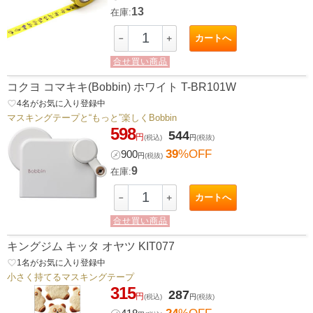
13
在庫:
カートへ
－
＋
合せ買い商品
コクヨ コマキキ(Bobbin) ホワイト T-BR101W
favorite_border
4
名がお気に入り登録中
マスキングテープと“もっと”楽しくBobbin
598
544
円
(税込)
円
(税抜)
39
%OFF
㋱
900
円
(税抜)
9
在庫:
カートへ
－
＋
合せ買い商品
キングジム キッタ オヤツ KIT077
favorite_border
1
名がお気に入り登録中
小さく持てるマスキングテープ
315
287
円
(税込)
円
(税抜)