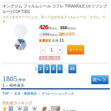
キングジム フィルムシール コフレ TRIANGLE (ホリゾンブ
ルー) COFT001
コスメをモチーフにした、貼ってはがせるフィルムシール「コフレ」で
す。
426
388
円
(税込)
円
(税抜)
28
%OFF
㋱
594
円
(税込)
11
在庫:
数量限定
カートへ
－
＋
合せ買い商品
1
2
3
4
5
…
46
1805
keyboard_arrow_right
次へ
件中
1
～
40件表示
TOP
>
文具・事務用品
>
デコレーショングッズ
売れ筋ランキング
4
5