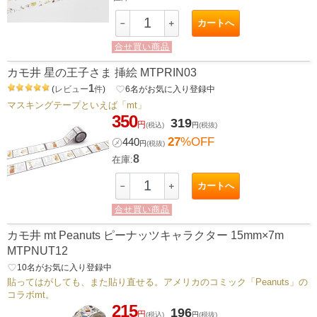
カートへ
－
＋
合せ買い商品
カモ井 星の王子さま 挿絵 MTPRIN03
1
(
レビュー
件
)
favorite_border
6
名がお気に入り登録中
マスキングテープといえば「mt」
350
319
円
(税込)
円
(税抜)
27
%OFF
㋱
440
円
(税抜)
8
在庫:
カートへ
－
＋
合せ買い商品
カモ井 mt Peanuts ピーナッツキャラクター 15mm×7m
MTPNUT12
favorite_border
10
名がお気に入り登録中
貼ってはがしても、また貼り直せる。アメリカのコミック「Peanuts」の
コラボmt。
215
196
円
(税込)
円
(税抜)