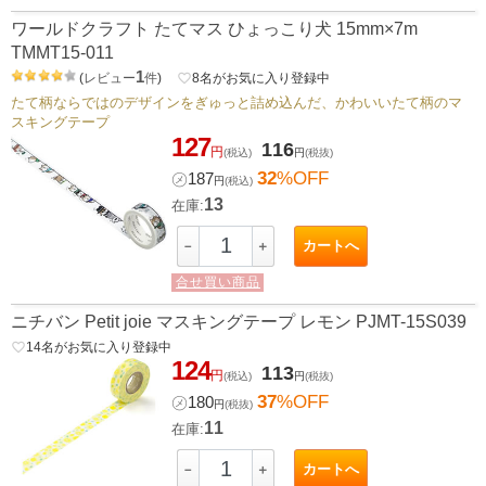
ワールドクラフト たてマス ひょっこり犬 15mm×7m
TMMT15-011
1
(
レビュー
件
)
favorite_border
8
名がお気に入り登録中
たて柄ならではのデザインをぎゅっと詰め込んだ、かわいいたて柄のマ
スキングテープ
127
116
円
(税込)
円
(税抜)
32
%OFF
㋱
187
円
(税込)
13
在庫:
カートへ
－
＋
合せ買い商品
ニチバン Petit joie マスキングテープ レモン PJMT-15S039
favorite_border
14
名がお気に入り登録中
124
113
円
(税込)
円
(税抜)
37
%OFF
㋱
180
円
(税抜)
11
在庫:
カートへ
－
＋