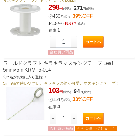
マスキングテープと“もっと”楽しくBobbin
298
271
円
(税込)
円
(税抜)
39
%OFF
㋱
450
円
(税抜)
1個
49.67
あたり
円
(税込)
1
在庫:
カートへ
－
＋
合せ買い商品
ワールドクラフト キラキラマスキングテープ Leaf
5mm×5m KRMT5-014
favorite_border
5
名がお気に入り登録中
5mm幅で使いやすい、キラキラの箔が可愛いマスキングテープ！
103
94
円
(税込)
円
(税抜)
33
%OFF
㋱
154
円
(税込)
4
在庫:
カートへ
－
＋
合せ買い商品
さらに値下げしました