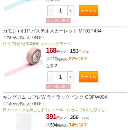
カートへ
－
＋
合せ買い商品
カモ井 mt 1P パステルスカーレット MT01P484
favorite_border
7
名がお気に入り登録中
貼って剥がせる装飾用マスキングテープ
168
153
円
(税込)
円
(税抜)
27
%OFF
㋱
210
円
(税抜)
2
在庫:
カートへ
－
＋
合せ買い商品
キングジム コフレW ライラックピンク COFW004
favorite_border
1
名がお気に入り登録中
日々のメイクを楽しむようにシール・付せんで自由な彩りを。
391
356
円
(税込)
円
(税抜)
34
%OFF
㋱
594
円
(税込)