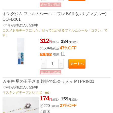
合せ買い商品
キングジム フィルムシール コフレ BAR (ホリゾンブルー)
COFB001
favorite_border
1
名がお気に入り登録中
コスメをモチーフにした、貼ってはがせるフィルムシール「コフレ」で
す。
312
284
円
(税込)
円
(税抜)
47
%OFF
㋱
594
円
(税込)
11
在庫:
数量限定
カートへ
－
＋
合せ買い商品
カモ井 星の王子さま 旅路で出会う人々 MTPRIN01
favorite_border
4
名がお気に入り登録中
マスキングテープといえば「mt」
174
159
円
(税込)
円
(税抜)
27
%OFF
㋱
220
円
(税抜)
8
在庫: