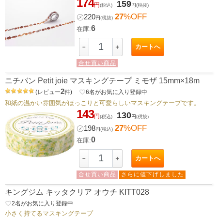
174
159
円
(税込)
円
(税抜)
27
%OFF
㋱
220
円
(税抜)
6
在庫:
カートへ
－
＋
合せ買い商品
ニチバン Petit joie マスキングテープ ミモザ 15mm×18m
2
(
レビュー
件
)
favorite_border
6
名がお気に入り登録中
和紙の温かい雰囲気がほっこりと可愛らしいマスキングテープです。
143
130
円
(税込)
円
(税抜)
27
%OFF
㋱
198
円
(税込)
0
在庫:
カートへ
－
＋
合せ買い商品
さらに値下げしました
キングジム キッタクリア オウチ KITT028
favorite_border
2
名がお気に入り登録中
小さく持てるマスキングテープ