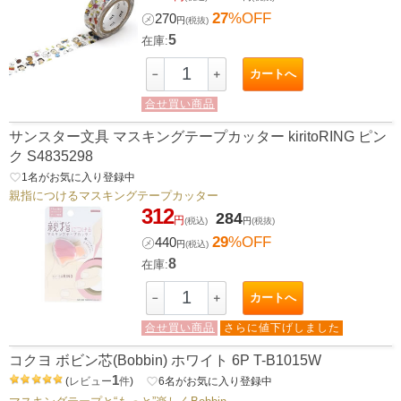
27
%OFF
㋱
270
円
(税抜)
5
在庫:
カートへ
－
＋
合せ買い商品
サンスター文具 マスキングテープカッター kiritoRING ピン
ク S4835298
favorite_border
1
名がお気に入り登録中
親指につけるマスキングテープカッター
312
284
円
(税込)
円
(税抜)
29
%OFF
㋱
440
円
(税込)
8
在庫:
カートへ
－
＋
合せ買い商品
さらに値下げしました
コクヨ ボビン芯(Bobbin) ホワイト 6P T-B1015W
1
(
レビュー
件
)
favorite_border
6
名がお気に入り登録中