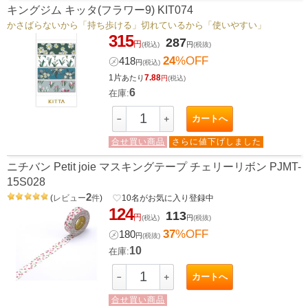
キングジム キッタ(フラワー9) KIT074
かさばらないから「持ち歩ける」切れているから「使いやすい」
315
287
円
(税込)
円
(税抜)
24
%OFF
㋱
418
円
(税込)
1片
7.88
あたり
円
(税込)
6
在庫:
カートへ
－
＋
合せ買い商品
さらに値下げしました
ニチバン Petit joie マスキングテープ チェリーリボン PJMT-
15S028
2
(
レビュー
件
)
favorite_border
10
名がお気に入り登録中
124
113
円
(税込)
円
(税抜)
37
%OFF
㋱
180
円
(税抜)
10
在庫:
カートへ
－
＋
合せ買い商品