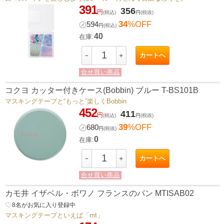
391
356
円
(税込)
円
(税抜)
34
%OFF
㋱
594
円
(税込)
40
在庫:
カートへ
－
＋
合せ買い商品
コクヨ カッター付きケース(Bobbin) ブルー T-BS101B
マスキングテープと“もっと”楽しくBobbin
452
411
円
(税込)
円
(税抜)
39
%OFF
㋱
680
円
(税抜)
0
在庫:
カートへ
－
＋
合せ買い商品
カモ井 イザベル・ボワノ フランスのパン MTISAB02
favorite_border
8
名がお気に入り登録中
マスキングテープといえば「mt」