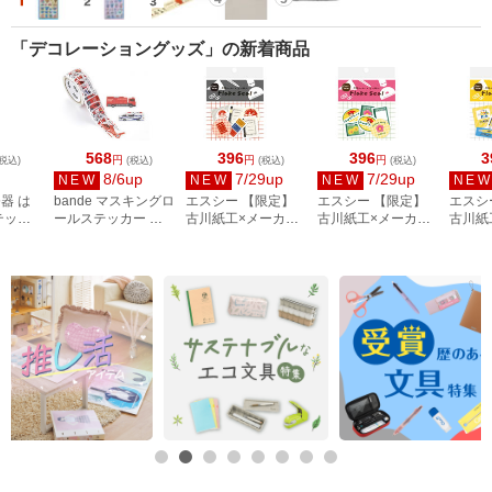
「デコレーショングッズ」の新着商品
568
396
396
3
円
円
円
税込)
(税込)
(税込)
(税込)
8/6up
7/29up
7/29up
NEW
NEW
NEW
NE
器 は
bande マスキングロ
エスシー 【限定】
エスシー 【限定】
エスシ
テッカ
ールステッカー 名
古川紙工×メーカー
古川紙工×メーカー
古川紙
235
古屋の消防車両NEO
コラボ フレークシ
コラボ フレークシ
コラボ
BDA849
ール ツバメノ
ール ショウワノー
ール 
NS51-FS-TSU
ト NS51-FS-SN
NS51-