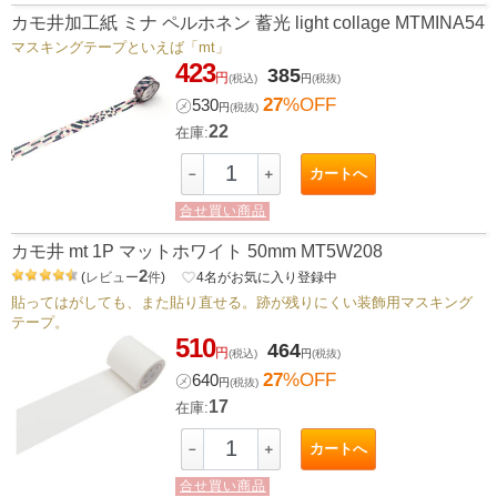
カモ井加工紙 ミナ ペルホネン 蓄光 light collage MTMINA54
マスキングテープといえば「mt」
423
385
円
(税込)
円
(税抜)
27
%OFF
㋱
530
円
(税抜)
22
在庫:
カートへ
－
＋
合せ買い商品
カモ井 mt 1P マットホワイト 50mm MT5W208
2
(
レビュー
件
)
favorite_border
4
名がお気に入り登録中
貼ってはがしても、また貼り直せる。跡が残りにくい装飾用マスキング
テープ。
510
464
円
(税込)
円
(税抜)
27
%OFF
㋱
640
円
(税抜)
17
在庫:
カートへ
－
＋
合せ買い商品