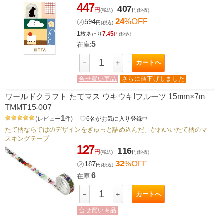
447
407
円
(税込)
円
(税抜)
24
%OFF
㋱
594
円
(税込)
1枚
7.45
あたり
円
(税込)
5
在庫:
カートへ
－
＋
合せ買い商品
さらに値下げしました
ワールドクラフト たてマス ウキウキ!フルーツ 15mm×7m
TMMT15-007
1
(
レビュー
件
)
favorite_border
6
名がお気に入り登録中
たて柄ならではのデザインをぎゅっと詰め込んだ、かわいいたて柄のマ
スキングテープ
127
116
円
(税込)
円
(税抜)
32
%OFF
㋱
187
円
(税込)
6
在庫:
カートへ
－
＋
合せ買い商品