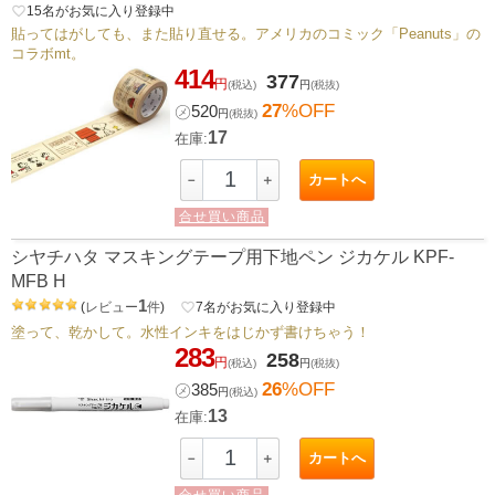
favorite_border
15
名がお気に入り登録中
貼ってはがしても、また貼り直せる。アメリカのコミック「Peanuts」の
コラボmt。
414
377
円
(税込)
円
(税抜)
27
%OFF
㋱
520
円
(税抜)
17
在庫:
カートへ
－
＋
合せ買い商品
シヤチハタ マスキングテープ用下地ペン ジカケル KPF-
MFB H
1
(
レビュー
件
)
favorite_border
7
名がお気に入り登録中
塗って、乾かして。水性インキをはじかず書けちゃう！
283
258
円
(税込)
円
(税抜)
26
%OFF
㋱
385
円
(税込)
13
在庫:
カートへ
－
＋
合せ買い商品