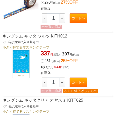
27
%OFF
㋱
270
円
(税抜)
3
在庫:
カートへ
－
＋
合せ買い商品
キングジム キッタ ワルツ KITH012
favorite_border
1
名がお気に入り登録中
小さく持てるマスキングテープ
337
307
円
(税込)
円
(税抜)
25
%OFF
㋱
451
円
(税込)
1枚
8.43
あたり
円
(税込)
2
在庫:
カートへ
－
＋
合せ買い商品
さらに値下げしました
キングジム キッタクリア オヤスミ KITT025
favorite_border
1
名がお気に入り登録中
小さく持てるマスキングテープ