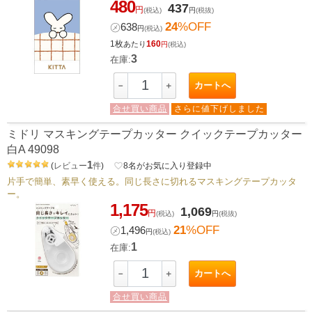
480
437
円
(税込)
円
(税抜)
24
%OFF
㋱
638
円
(税込)
1枚
160
あたり
円
(税込)
3
在庫:
カートへ
－
＋
合せ買い商品
さらに値下げしました
ミドリ マスキングテープカッター クイックテープカッター
白A 49098
1
(
レビュー
件
)
favorite_border
8
名がお気に入り登録中
片手で簡単、素早く使える。同じ長さに切れるマスキングテープカッタ
ー。
1,175
1,069
円
(税込)
円
(税抜)
21
%OFF
㋱
1,496
円
(税込)
1
在庫:
カートへ
－
＋
合せ買い商品