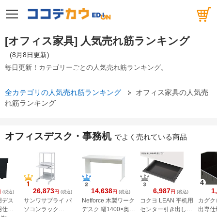
メニュー
[オフィス家具] 人気売れ筋ランキング
(8月8日更新)
毎日更新！カテゴリーごとの人気売れ筋ランキング。
全カテゴリの人気売れ筋ランキング
オフィス家具の人気売
れ筋ランキング
オフィスデスク・事務机
でよく売れている商品
4
26,873
14,638
6,987
1
円
円
円
円
(税込)
(税込)
(税込)
(税込)
用デス
サンワサプライ パ
Netforce 木製ワーク
コクヨ LEAN 平机用
カグク
用仕切
ソコンラック
デスク 幅1400×奥行
センター引き出しの
出専仕切