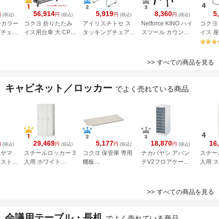
4
56,914
5,919
8,360
5
円
円
円
円
(税込)
(税込)
(税込)
(税込)
ワンカラー
コクヨ 折りたたみ
アイリスチトセ ス
Netforce KINO ハイ
コクヨ
グチェア
イス用台車 大 CP-
タッキングチェア
スツール カウンタ
イス 
アンブル
50NN
背座樹脂 ブラック
ーチェア KINO-S30-
ビニー
ASL-110PPブラッ
2-BR
ラウン
ク
>> すべての商品を見る
キャビネット／ロッカー
でよく売れている商品
4
29,469
5,177
18,870
16
円
円
円
円
(税込)
(税込)
(税込)
(税込)
ーヤマ
スチールロッカー 3
コクヨ 保管庫 専用
ナカバヤシ アバン
スチー
ェスト
人用 ホワイト
棚板
テV2フロアケース
人用 
E-
65702 AKL-W3
W856×D317×H20
B4 深型9段 タテ型
ト 657
05)
A-S36F1N
ホワイト
>> すべての商品を見る
会議用テーブル・長机
でよく売れている商品