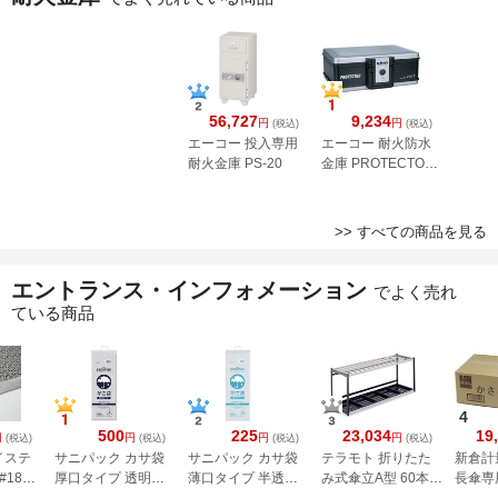
56,727
9,234
円
円
(税込)
(税込)
エーコー 投入専用
エーコー 耐火防水
耐火金庫 PS-20
金庫 PROTECTOR
A4 2017
>> すべての商品を見る
エントランス・インフォメーション
でよく売れ
ている商品
4
500
225
23,034
19
円
円
円
円
(税込)
(税込)
(税込)
(税込)
イステ
サニパック カサ袋
サニパック カサ袋
テラモト 折りたた
新倉計
#18
厚口タイプ 透明
薄口タイプ 半透明
み式傘立A型 60本用
長傘専
mm グレ
100枚 P-96
100枚 P-99
UB2802600
4000