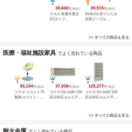
30,602
20,515
円
円
(税込)
(税込)
サカエ 軽量作業台
Netforce 折りたたみ
KSタイプ
昇降テーブル
W1800×D600×H74
W1500×D450 ホワ
0 KS-186PI
イト
>> すべての商品を見る
医療・福祉施設家具
でよく売れている商品
55,154
37,939
125,277
円
円
円
(税込)
(税込)
(税込)
コクヨ ココット 円
コクヨ De-math 100
コクヨ De-math 100
盤脚 ホワイト・サ
区分対応カルテ戸棚
区分対応カルテ戸棚
ポートシェルタイプ
1段タイプ W900
基本タイプ W900
ペールライム
>> すべての商品を見る
耐火金庫
でよく売れている商品