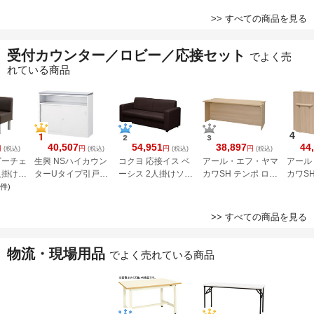
レー
W1200×H1600mm
SPT-P
ライトブルー
>> すべての商品を見る
受付カウンター／ロビー／応接セット
でよく売
れている商品
4
40,507
54,951
38,897
44
円
円
円
円
(税込)
(税込)
(税込)
(税込)
ロビーチェ
生興 NSハイカウン
コクヨ 応接イス ベ
アール・エフ・ヤマ
アール
人掛け
ターUタイプ引戸・
ーシス 2人掛けソフ
カワSH テンポ ロー
カワSH
 ブラウ
中棚W1200 ホワイ
ァー レザー ダーク
カウンター
カウンタ
件
)
ト×ホワイト
ブラウン
W1800×D750 オー
オーク 
ク RFTLC-1875OA
11OA
>> すべての商品を見る
物流・現場用品
でよく売れている商品