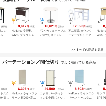
4
8,617
16,621
12,925
8
円
円
円
円
(税込)
(税込)
(税込)
(税込)
形コン
Netforce 学習机
Y2K カフェテーブル
不二貿易 カウンタ
Netfo
ル ブ
W650 ブラウン GD-
75cm丸 ステンレス
ーテーブルチェアセ
W650
ォレス
6545-FW-BR
丸脚 ホワイト
ット3点 ホワイト
GD-65
BTRN-
CTTR-75R-WH
95246
>> すべての商品を見る
パーテーション／間仕切り
でよく売れている商品
4
6,303
49,500
8,503
5
円
円
円
円
(税込)
(税込)
(税込)
(税込)
ライトスク
Netforce ライトスク
コクヨ パーティシ
Netforce ライトスク
サンワ
00×高さ
リーン 幅900×高さ
ョンE 全面パネル基
リーン キャスター
SPT-
ブラック
1600mm ライトグ
本 W932×H1800
付
金具+