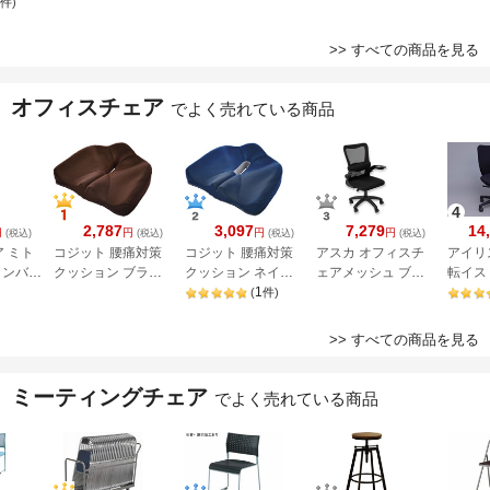
4A4
(W600×D600×H126
700mm ホワイト
み ブラック DLEC-
専用 KD
件
)
5mm) RAC-
S5-F51
EC15N2
>> すべての商品を見る
オフィスチェア
でよく売れている商品
4
2,787
3,097
7,279
14
円
円
円
円
(税込)
(税込)
(税込)
(税込)
ア ミト
コジット 腰痛対策
コジット 腰痛対策
アスカ オフィスチ
アイリ
ランバー
クッション ブラウ
クッション ネイビ
ェアメッシュ ブラ
転イス
 ナイロ
ン 93451
ー 93450
1
ック OCM01BK
ック BI
(
件
)
ー
BK
>> すべての商品を見る
ミーティングチェア
でよく売れている商品