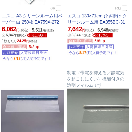
比較
比較
エスコ A3 クリーンルーム用ペ
エスコ 130×71cm ひざ掛け ク
ーパー 白 250枚 EA759X-272
リーンルーム用 EA355BC-31
6,062
7,642
5,511
6,948
円
(税込)
円
(税込)
(税抜)
(税抜)
円
円
㋱
6,842
㋱
8,844
㋱11%OFF
㋱13%OFF
円
(税込)
円
(税込)
1枚
24.25
合せ買い商品
5/8up
あたり
円
(税込)
合せ買い商品
5/8up
お取寄せ
入荷後即日発送
お取寄せ
入荷後即日発送
今なら
8/17
(月)入荷予定です！
今なら
8/17
(月)入荷予定です！
制電（帯電を抑える／静電気
を起こしにくい）機能付きの
透明フィルムです