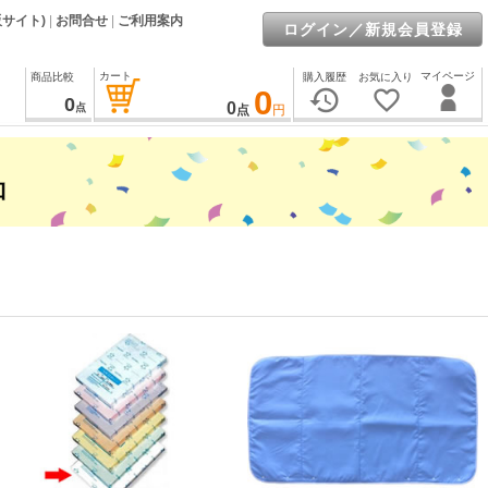
販サイト)
|
お問合せ
|
ご利用案内
ログイン／新規会員登録
カート
マイページ
商品比較
購入履歴
お気に入り
0
history
favorite_border
0
0
点
点
円