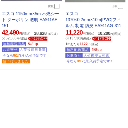
比較
比較
エスコ 1150mm×5m 不燃シー
エスコ
ト ターポリン 透明 EA911AF-
1370×0.2mm×10m[PVC]フィ
151
ルム 制電 防炎 EA911AG-311
42,490
11,220
38,628
10,200
円
(税込)
円
(税込)
(税抜)
(税抜)
円
円
㋱
52,580
㋱
13,530
㋱19%OFF
㋱17%OFF
円
(税込)
円
(税込)
無料配送商品
5/8up
1m
1122
あたり
円
(税込)
お取寄せ
入荷後即日発送
無料配送商品
5/8up
今なら
8/17
(月)入荷予定です！
お取寄せ
入荷後即日発送
値下げしました
今なら
8/17
(月)入荷予定です！