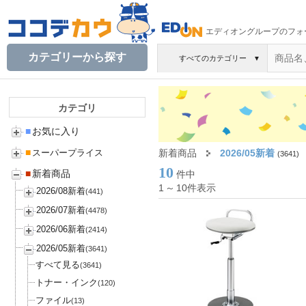
エディオングループのフォ
カテゴリーから探す
すべてのカテゴリー
▼
カテゴリ
■
お気に入り
■
新着商品
2026/05新着
スーパープライス
(3641)
10
■
新着商品
件中
1
～
10件表示
2026/08新着
(441)
2026/07新着
(4478)
2026/06新着
(2414)
2026/05新着
(3641)
すべて見る
(3641)
トナー・インク
(120)
ファイル
(13)