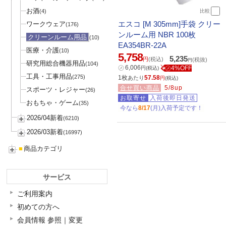
お酒
(4)
比較
エスコ [M 305mm]手袋 クリー
ワークウェア
(176)
ンルーム用 NBR 100枚
クリーンルーム用品
(10)
EA354BR-22A
医療・介護
(10)
5,758
5,235
円
(税込)
(税抜)
円
研究用総合機器用品
(104)
㋱
6,006
㋱4%OFF
円
(税込)
工具・工事用品
(275)
1枚
57.58
あたり
円
(税込)
合せ買い商品
5/8up
スポーツ・レジャー
(26)
お取寄せ
入荷後即日発送
おもちゃ・ゲーム
(35)
今なら
8/17
(月)入荷予定です！
2026/04新着
(6210)
2026/03新着
(16997)
■
商品カテゴリ
サービス
ご利用案内
初めての方へ
会員情報 参照｜変更