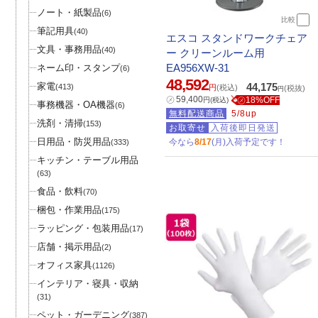
ノート・紙製品
(6)
比較
筆記用具
(40)
エスコ スタンドワークチェア
文具・事務用品
(40)
ー クリーンルーム用
EA956XW-31
ネーム印・スタンプ
(6)
48,592
家電
44,175
(413)
円
(税込)
(税抜)
円
㋱
59,400
㋱18%OFF
円
(税込)
事務機器・OA機器
(6)
無料配送商品
5/8up
洗剤・清掃
(153)
お取寄せ
入荷後即日発送
日用品・防災用品
今なら
8/17
(月)入荷予定です！
(333)
キッチン・テーブル用品
(63)
食品・飲料
(70)
梱包・作業用品
(175)
ラッピング・包装用品
(17)
店舗・掲示用品
(2)
オフィス家具
(1126)
インテリア・寝具・収納
(31)
ペット・ガーデニング
(387)