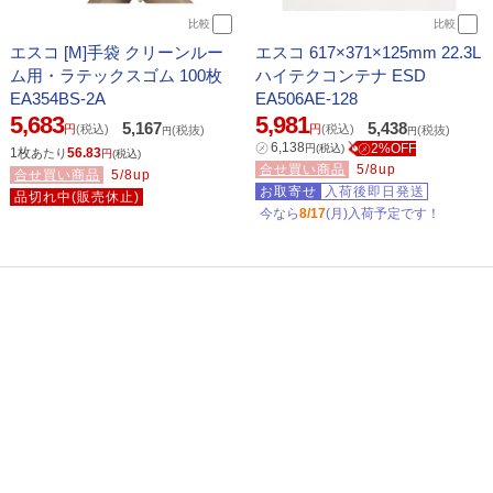
比較
比較
エスコ [M]手袋 クリーンルー
エスコ 617×371×125mm 22.3L
ム用・ラテックスゴム 100枚
ハイテクコンテナ ESD
EA354BS-2A
EA506AE-128
5,683
5,981
5,167
5,438
円
(税込)
円
(税込)
(税抜)
(税抜)
円
円
㋱
6,138
㋱2%OFF
円
(税込)
1枚
56.83
あたり
円
(税込)
合せ買い商品
5/8up
合せ買い商品
5/8up
お取寄せ
入荷後即日発送
品切れ中(販売休止)
今なら
8/17
(月)入荷予定です！