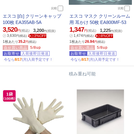
比較
比較
エスコ [白] クリーンキャップ
エスコ マスク クリーンルーム
100枚 EA355AB-5A
用 耳かけ 50枚 EA800MF-53
3,520
1,347
3,200
1,225
円
(税込)
円
(税込)
(税抜)
(税抜)
円
円
㋱
3,630
㋱
1,474
㋱3%OFF
㋱8%OFF
円
(税込)
円
(税込)
1枚
35.2
1枚
26.94
あたり
あたり
円
(税込)
円
(税込)
合せ買い商品
5/8up
合せ買い商品
5/8up
お取寄せ
入荷後即日発送
お取寄せ
入荷後即日発送
今なら
8/17
(月)入荷予定です！
今なら
8/17
(月)入荷予定です！
積み重ね可能