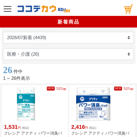
メニュー
新着商品
26
件中
1
～
26件表示
NEW
7/27up
NEW
7/27up
1,531
2,416
円
円
(税込)
(税込)
クレシア アクティ パワー消臭パ
クレシア アクティ パワー消臭パ