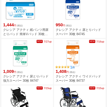
1,444
950
円
円
(税込)
(税込)
クレシア アクティ 紙パンツ用尿
クレシア アクティ 尿とりパッド
とりパッド 簡単Vパッド 30枚
スーパー 30枚 84745
84743
NEW
7/27up
NEW
7/16up
1
件
1,009
1,408
円
円
(税込)
(税込)
クレシア アクティ 尿とりパッド
クレシア アクティ ワイドパッド
強力スーパー 30枚 84747
スーパー 30枚 84737
NEW
7/15up
NEW
7/15up