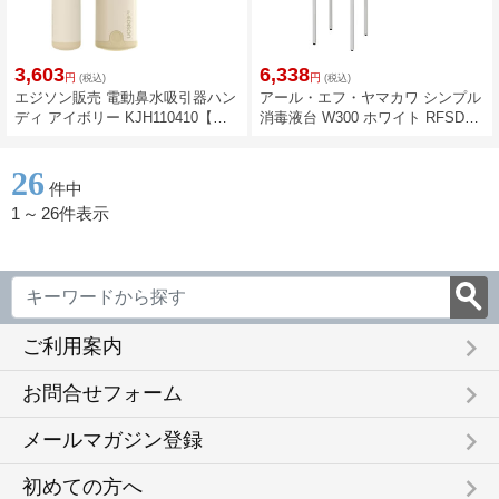
3,603
6,338
円
円
(税込)
(税込)
エジソン販売 電動鼻水吸引器ハン
アール・エフ・ヤマカワ シンプル
ディ アイボリー KJH110410【管
消毒液台 W300 ホワイト RFSDS-
理医療機器】
3073WH
26
件中
1
～
26件表示
keyboard_arrow_right
ご利用案内
keyboard_arrow_right
お問合せフォーム
keyboard_arrow_right
メールマガジン登録
keyboard_arrow_right
初めての方へ