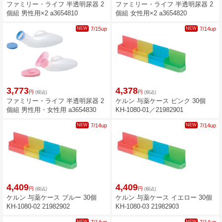
ファミリー・ライフ 半透明尿器 2
ファミリー・ライフ 半透明尿器 2
個組 男性用×2 a3654810
個組 女性用×2 a3654820
NEW
7/15up
NEW
7/14up
3,773
4,378
円
円
(税込)
(税込)
ファミリー・ライフ 半透明尿器 2
ケルン 与薬ケース ピンク 30個
個組 男性用・女性用 a3654830
KH-1080-01／21982901
NEW
7/14up
NEW
7/14up
4,409
4,409
円
円
(税込)
(税込)
ケルン 与薬ケース ブルー 30個
ケルン 与薬ケース イエロー 30個
KH-1080-02 21982902
KH-1080-03 21982903
NEW
NEW