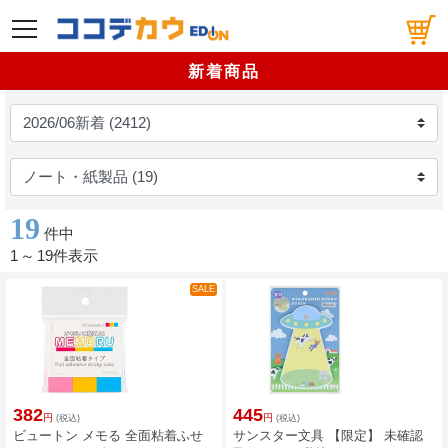
メニュー
新着商品
19
件中
1
～
19件表示
SALE
382
445
円
円
(税込)
(税込)
ビュートン メモる 全面粘着ふせ
サンスター文具 【限定】 未確認