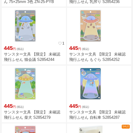
ん 75×25mm 3色 ZN-25-PYB
飛行ふせん 乳搾り S2854236
favorite_border
1
445
445
円
円
(税込)
(税込)
サンスター文具 【限定】 未確認
サンスター文具 【限定】 未確認
飛行ふせん 猫会議 S2854244
飛行ふせん もぐら S2854252
445
445
円
円
(税込)
(税込)
サンスター文具 【限定】 未確認
サンスター文具 【限定】 未確認
飛行ふせん 柴犬 S2854279
飛行ふせん 自転車 S2854287
SALE