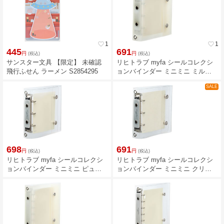
favorite_border
1
favorite_border
1
445
691
円
円
(税込)
(税込)
サンスター文具 【限定】 未確認
リヒトラブ myfa シールコレクシ
飛行ふせん ラーメン S2854295
ョンバインダー ミニミニ ミルキ
ーホワイト N6600-0
SALE
698
691
円
円
(税込)
(税込)
リヒトラブ myfa シールコレクシ
リヒトラブ myfa シールコレクシ
ョンバインダー ミニミニ ピュア
ョンバインダー ミニミニ クリヤ
クリヤー N6600-25
ーグリッター N6600-100