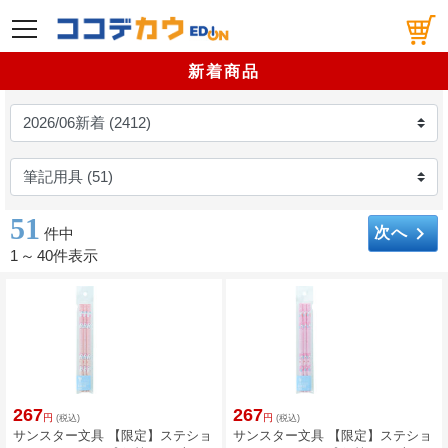
メニュー
新着商品
51
keyboard_arrow_right
次へ
件中
1
～
40件表示
267
267
円
円
(税込)
(税込)
サンスター文具 【限定】ステショ
サンスター文具 【限定】ステショ