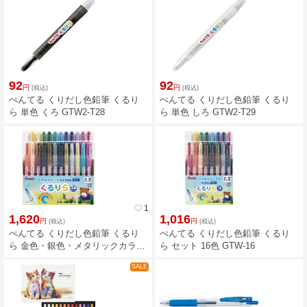
92
92
円
円
(税込)
(税込)
ぺんてる くりだし色鉛筆 くるり
ぺんてる くりだし色鉛筆 くるり
ら 単色 くろ GTW2-T28
ら 単色 しろ GTW2-T29
favorite_border
1
1,620
1,016
円
円
(税込)
(税込)
ぺんてる くりだし色鉛筆 くるり
ぺんてる くりだし色鉛筆 くるり
ら 金色・銀色・メタリックカラー
ら セット 16色 GTW-16
入り セット 24色 GTW-24
SALE