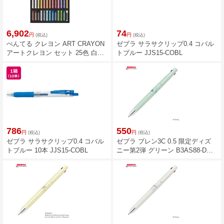
6,902
74
円
円
(税込)
(税込)
ぺんてる クレヨン ART CRAYON
ゼブラ サラサクリップ0.4 コバル
アートクレヨン セット 25色 白2
トブルー JJS15-COBL
本入り PTAC-26
786
550
円
円
(税込)
(税込)
ゼブラ サラサクリップ0.4 コバル
ゼブラ ブレン3C 0.5 限定ディズ
トブルー 10本 JJS15-COBL
ニー第2弾 グリーン B3AS88-DS2-
G