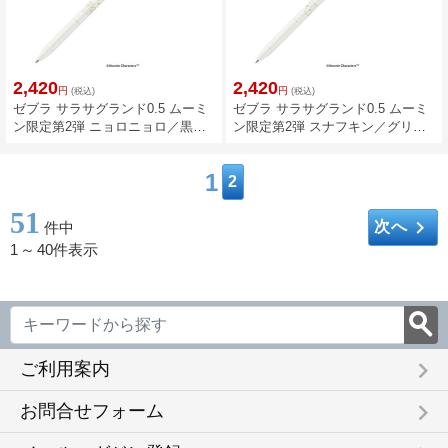
2,420
2,420
円
円
(税込)
(税込)
ゼブラ サラサグランド0.5 ムーミ
ゼブラ サラサグランド0.5 ムーミ
ン限定第2弾 ニョロニョロ／黒イ
ン限定第2弾 スナフキン／グリー
ンク P-JJ57-MM2-MTBK
ンブラックインク P-JJ57-MM2-
VGB
1
2
51
keyboard_arrow_right
次へ
件中
1
～
40件表示
keyboard_arrow_right
ご利用案内
keyboard_arrow_right
お問合せフォーム