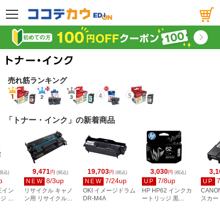
メニュー
売れ筋ランキング
4
5
「トナー・インク」の新着商品
9,471
19,703
3,030
3,1
円
円
円
税込)
(税込)
(税込)
(税込)
p
8/3up
7/24up
7/8up
NEW
NEW
UP
UP
正イン
リサイクル キャノ
OKI イメージドラム
HP HP62 インクカ
CANO
ジ 大
ン用 リサイクルト
DR-M4A
ートリッジ 黒
スカー
ク
ナー カートリッジ
C2P04AA#JPN
G01 4
056L 1211707