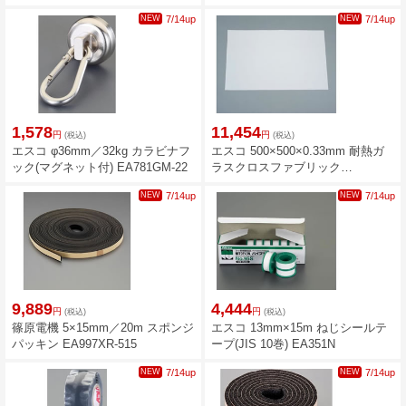
90A
NEW
7/14up
NEW
7/14up
1,578
11,454
円
円
(税込)
(税込)
エスコ φ36mm／32kg カラビナフ
エスコ 500×500×0.33mm 耐熱ガ
ック(マグネット付) EA781GM-22
ラスクロスファブリック
EA997WC-62
NEW
7/14up
NEW
7/14up
9,889
4,444
円
円
(税込)
(税込)
篠原電機 5×15mm／20m スポンジ
エスコ 13mm×15m ねじシールテ
パッキン EA997XR-515
ープ(JIS 10巻) EA351N
NEW
7/14up
NEW
7/14up