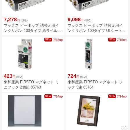
7,278
9,098
円
円
(税込)
(税込)
マックス ビーポップ 詰替え用イ
マックス ビーポップ 詰替え用イ
ンクリボン 100タイプ 紙ラベル用
ンクリボン 100タイプ ULシート用
SL-TR181カミヨウクロ IL92331
SL-TR191ULヨウクロ IL92338
NEW
7/15up
NEW
7/15up
423
724
円
円
(税込)
(税込)
東和産業 FIRSTO マグネット ミ
東和産業 FIRSTO マグネット フ
ニフック 2個組 85763
ック 5連 85764
NEW
7/14up
NEW
7/14up
favorite_border
1