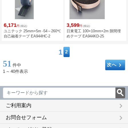
6,171
3,599
円
円
(税込)
(税込)
ユニテック 25mm×5m -54～260℃
日東電工 100×10mm×2m 隙間埋
自己融着テープ EA944HC-2
めテープ EA944KD-25
1
2
51
keyboard_arrow_right
次へ
件中
1
～
40件表示
keyboard_arrow_right
ご利用案内
keyboard_arrow_right
お問合せフォーム