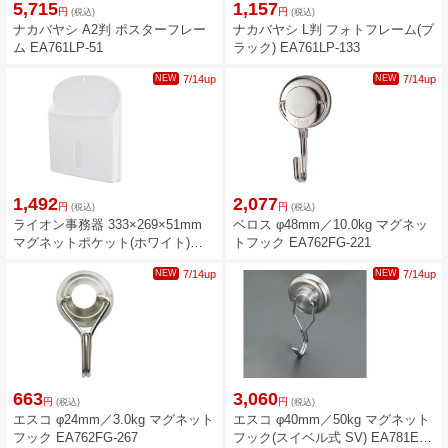
5,715
1,157
円
円
(税込)
(税込)
ナカバヤシ A2判 ポスターフレー
ナカバヤシ L判 フォトフレーム(ブ
ム EA761LP-51
ラック) EA761LP-133
NEW
7/14up
NEW
7/14up
1,492
2,077
円
円
(税込)
(税込)
ライオン事務器 333×269×51mm
ベロス φ48mm／10.0kg マグネッ
マグネットポケット(ホワイト)
トフック EA762FG-221
EA762FG-318
NEW
7/14up
NEW
7/14up
663
3,060
円
円
(税込)
(税込)
エスコ φ24mm／3.0kg マグネット
エスコ φ40mm／50kg マグネット
フック EA762FG-267
フック(スイベル式 SV) EA781ET-