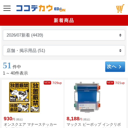
メニュー
新着商品
51
keyboard_arrow_right
次へ
件中
1
～
40件表示
NEW
7/29up
NEW
7/21up
930
8,188
円
円
(税込)
(税込)
オンスクエア マナーステッカー
マックス ビーポップ インクリボ