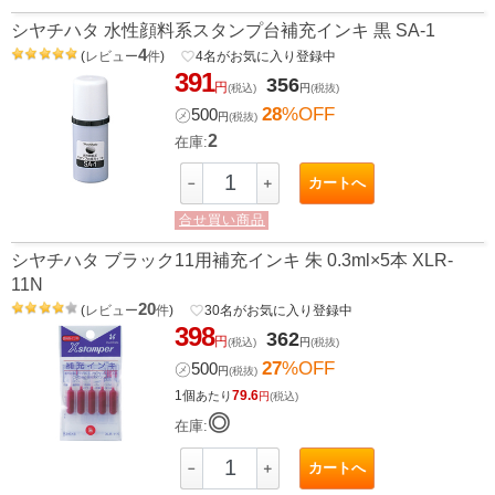
シヤチハタ 水性顔料系スタンプ台補充インキ 黒 SA-1
4
(
レビュー
件
)
favorite_border
4
名がお気に入り登録中
391
356
円
(税込)
円
(税抜)
28
%OFF
㋱
500
円
(税抜)
2
在庫:
カートへ
－
＋
合せ買い商品
シヤチハタ ブラック11用補充インキ 朱 0.3ml×5本 XLR-
11N
20
(
レビュー
件
)
favorite_border
30
名がお気に入り登録中
398
362
円
(税込)
円
(税抜)
27
%OFF
㋱
500
円
(税抜)
1個
79.6
あたり
円
(税込)
◎
在庫:
カートへ
－
＋