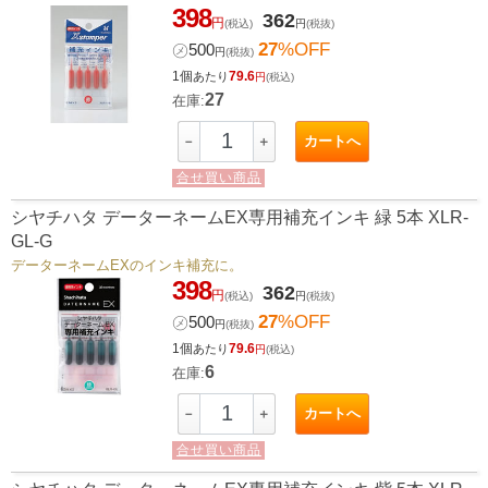
398
362
円
(税込)
円
(税抜)
27
%OFF
㋱
500
円
(税抜)
1個
79.6
あたり
円
(税込)
27
在庫:
カートへ
－
＋
合せ買い商品
シヤチハタ データーネームEX専用補充インキ 緑 5本 XLR-
GL-G
データーネームEXのインキ補充に。
398
362
円
(税込)
円
(税抜)
27
%OFF
㋱
500
円
(税抜)
1個
79.6
あたり
円
(税込)
6
在庫:
カートへ
－
＋
合せ買い商品