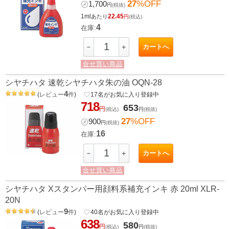
27
%OFF
㋱
1,700
円
(税抜)
1ml
22.45
あたり
円
(税込)
4
在庫:
カートへ
－
＋
合せ買い商品
シヤチハタ 速乾シヤチハタ朱の油 OQN-28
4
(
レビュー
件
)
favorite_border
17
名がお気に入り登録中
718
653
円
(税込)
円
(税抜)
27
%OFF
㋱
900
円
(税抜)
16
在庫:
カートへ
－
＋
合せ買い商品
シヤチハタ Xスタンパー用顔料系補充インキ 赤 20ml XLR-
20N
9
(
レビュー
件
)
favorite_border
40
名がお気に入り登録中
638
580
円
(税込)
円
(税抜)