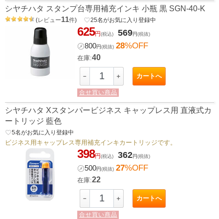
シヤチハタ スタンプ台専用補充インキ 小瓶 黒 SGN-40-K
11
(
レビュー
件
)
favorite_border
25
名がお気に入り登録中
625
569
円
(税込)
円
(税抜)
28
%OFF
㋱
800
円
(税抜)
40
在庫:
カートへ
－
＋
合せ買い商品
シヤチハタ Xスタンパービジネス キャップレス用 直液式カ
ートリッジ 藍色
favorite_border
5
名がお気に入り登録中
ビジネス用キャップレス専用補充インキカートリッジです。
398
362
円
(税込)
円
(税抜)
27
%OFF
㋱
500
円
(税抜)
22
在庫:
カートへ
－
＋
合せ買い商品