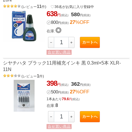
11
(
レビュー
件
)
favorite_border
36
名がお気に入り登録中
638
580
円
(税込)
円
(税抜)
27
%OFF
㋱
800
円
(税抜)
◎
在庫:
カートへ
－
＋
合せ買い商品
シヤチハタ ブラック11用補充インキ 黒 0.3ml×5本 XLR-
11N
1
(
レビュー
件
)
398
362
円
(税込)
円
(税抜)
27
%OFF
㋱
500
円
(税抜)
1本
79.6
あたり
円
(税込)
8
在庫:
カートへ
－
＋
合せ買い商品