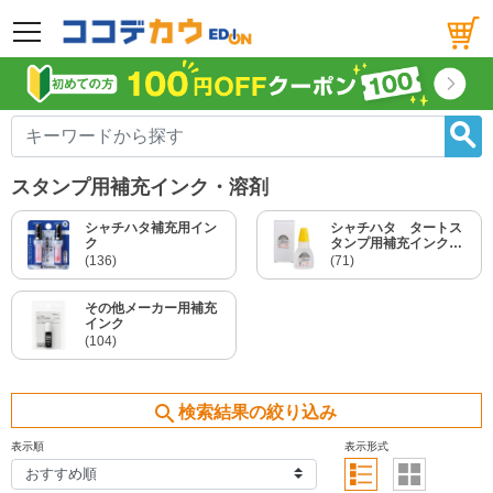
メニュー
スタンプ用補充インク・溶剤
シャチハタ補充用イン
シャチハタ タートス
ク
タンプ用補充インク、
溶剤
(136)
(71)
その他メーカー用補充
インク
(104)
search
検索結果の絞り込み
表示順
表示形式