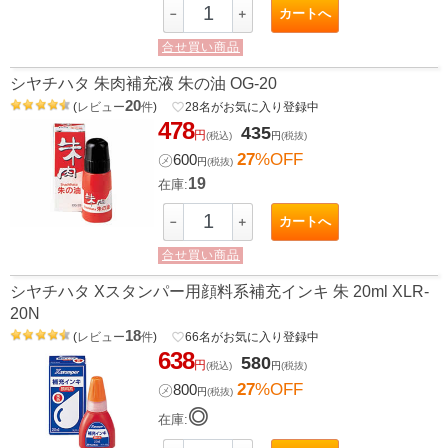
カートへ
－
＋
合せ買い商品
シヤチハタ 朱肉補充液 朱の油 OG-20
20
(
レビュー
件
)
favorite_border
28
名がお気に入り登録中
478
435
円
(税込)
円
(税抜)
27
%OFF
㋱
600
円
(税抜)
19
在庫:
カートへ
－
＋
合せ買い商品
シヤチハタ Xスタンパー用顔料系補充インキ 朱 20ml XLR-
20N
18
(
レビュー
件
)
favorite_border
66
名がお気に入り登録中
638
580
円
(税込)
円
(税抜)
27
%OFF
㋱
800
円
(税抜)
◎
在庫: