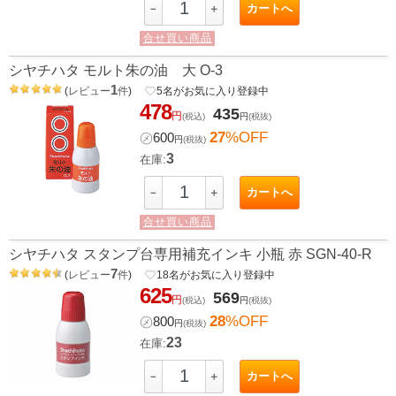
カートへ
－
＋
合せ買い商品
シヤチハタ モルト朱の油 大 O-3
1
(
レビュー
件
)
favorite_border
5
名がお気に入り登録中
478
435
円
(税込)
円
(税抜)
27
%OFF
㋱
600
円
(税抜)
3
在庫:
カートへ
－
＋
合せ買い商品
シヤチハタ スタンプ台専用補充インキ 小瓶 赤 SGN-40-R
7
(
レビュー
件
)
favorite_border
18
名がお気に入り登録中
625
569
円
(税込)
円
(税抜)
28
%OFF
㋱
800
円
(税抜)
23
在庫:
カートへ
－
＋