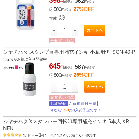
398
362
円
(税込)
円
(税抜)
27
%OFF
㋱
500
円
(税抜)
◎
在庫:
カートへ
－
＋
合せ買い商品
シヤチハタ スタンプ台専用補充インキ 小瓶 牡丹 SGN-40-P
favorite_border
2
名がお気に入り登録中
645
587
円
(税込)
円
(税抜)
26
%OFF
㋱
800
円
(税抜)
カートへ
－
＋
合せ買い商品
お取寄せ
入荷後即日発送
今なら
9/30
(水)入荷予定です！
シヤチハタ Xスタンパー回転印専用補充インキ 5本入 XR-
NFN
3
(
レビュー
件
)
favorite_border
11
名がお気に入り登録中