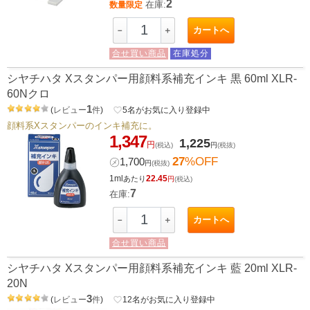
2
在庫:
数量限定
カートへ
－
＋
合せ買い商品
在庫処分
シヤチハタ Xスタンパー用顔料系補充インキ 黒 60ml XLR-
60Nクロ
1
(
レビュー
件
)
favorite_border
5
名がお気に入り登録中
顔料系Xスタンパーのインキ補充に。
1,347
1,225
円
(税込)
円
(税抜)
27
%OFF
㋱
1,700
円
(税抜)
1ml
22.45
あたり
円
(税込)
7
在庫:
カートへ
－
＋
合せ買い商品
シヤチハタ Xスタンパー用顔料系補充インキ 藍 20ml XLR-
20N
3
(
レビュー
件
)
favorite_border
12
名がお気に入り登録中