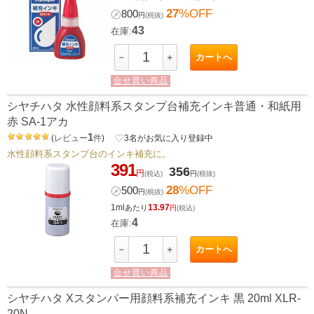
27
%OFF
㋱
800
円
(税抜)
43
在庫:
カートへ
－
＋
合せ買い商品
シヤチハタ 水性顔料系スタンプ台補充インキ普通・和紙用
赤 SA-1アカ
1
(
レビュー
件
)
favorite_border
3
名がお気に入り登録中
水性顔料系スタンプ台のインキ補充に。
391
356
円
(税込)
円
(税抜)
28
%OFF
㋱
500
円
(税抜)
1ml
13.97
あたり
円
(税込)
4
在庫:
カートへ
－
＋
合せ買い商品
シヤチハタ Xスタンパー用顔料系補充インキ 黒 20ml XLR-
20N