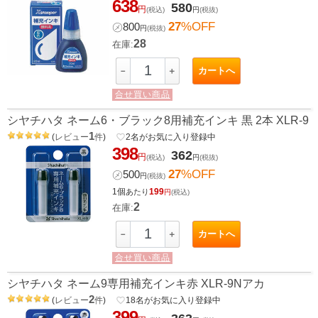
638
580
円
(税込)
円
(税抜)
27
%OFF
㋱
800
円
(税抜)
28
在庫:
カートへ
－
＋
合せ買い商品
シヤチハタ ネーム6・ブラック8用補充インキ 黒 2本 XLR-9
1
(
レビュー
件
)
favorite_border
2
名がお気に入り登録中
398
362
円
(税込)
円
(税抜)
27
%OFF
㋱
500
円
(税抜)
1個
199
あたり
円
(税込)
2
在庫:
カートへ
－
＋
合せ買い商品
シヤチハタ ネーム9専用補充インキ赤 XLR-9Nアカ
2
(
レビュー
件
)
favorite_border
18
名がお気に入り登録中
399