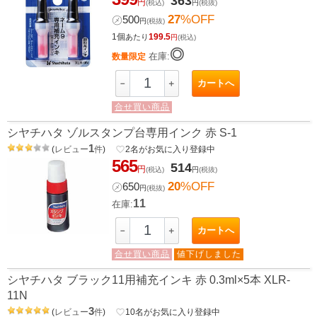
363
円
(税込)
円
(税抜)
27
%OFF
㋱
500
円
(税抜)
1個
199.5
あたり
円
(税込)
◎
在庫:
数量限定
カートへ
－
＋
合せ買い商品
シヤチハタ ゾルスタンプ台専用インク 赤 S-1
1
(
レビュー
件
)
favorite_border
2
名がお気に入り登録中
565
514
円
(税込)
円
(税抜)
20
%OFF
㋱
650
円
(税抜)
11
在庫:
カートへ
－
＋
合せ買い商品
値下げしました
シヤチハタ ブラック11用補充インキ 赤 0.3ml×5本 XLR-
11N
3
(
レビュー
件
)
favorite_border
10
名がお気に入り登録中