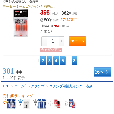
favorite_border
6
名がお気に入り登録中
データーネームEXのインキ補充に。
398
362
円
(税込)
円
(税抜)
27
%OFF
㋱
500
円
(税抜)
1個
79.6
あたり
円
(税込)
17
在庫:
カートへ
－
＋
合せ買い商品
1
2
3
4
5
…
8
301
keyboard_arrow_right
次へ
件中
1
～
40件表示
TOP
>
ネーム印・スタンプ
>
スタンプ用補充インク・溶剤
売れ筋ランキング
4
5