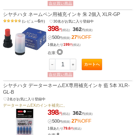
合せ買い商品
シヤチハタ ネームペン用補充インキ 朱 2個入 XLR-GP
6
(
レビュー
件
)
favorite_border
30
名がお気に入り登録中
398
362
円
(税込)
円
(税抜)
27
%OFF
㋱
500
円
(税抜)
1個
199
あたり
円
(税込)
◎
在庫:
カートへ
－
＋
合せ買い商品
シヤチハタ データーネームEX専用補充インキ 藍 5本 XLR-
GL-B
favorite_border
2
名がお気に入り登録中
データーネームEXのインキ補充に。
398
362
円
(税込)
円
(税抜)
27
%OFF
㋱
500
円
(税抜)
1個
79.6
あたり
円
(税込)
8