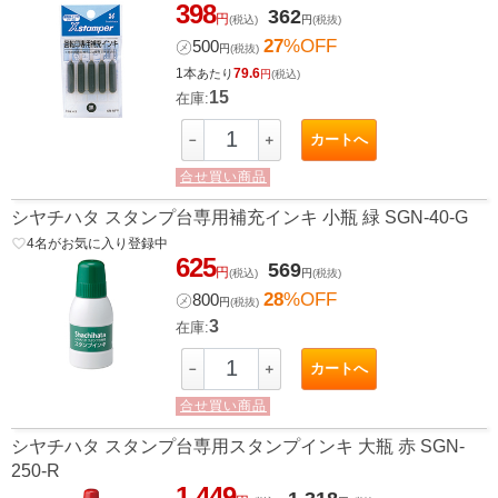
398
362
円
(税込)
円
(税抜)
27
%OFF
㋱
500
円
(税抜)
1本
79.6
あたり
円
(税込)
15
在庫:
カートへ
－
＋
合せ買い商品
シヤチハタ スタンプ台専用補充インキ 小瓶 緑 SGN-40-G
favorite_border
4
名がお気に入り登録中
625
569
円
(税込)
円
(税抜)
28
%OFF
㋱
800
円
(税抜)
3
在庫:
カートへ
－
＋
合せ買い商品
シヤチハタ スタンプ台専用スタンプインキ 大瓶 赤 SGN-
250-R
1,449