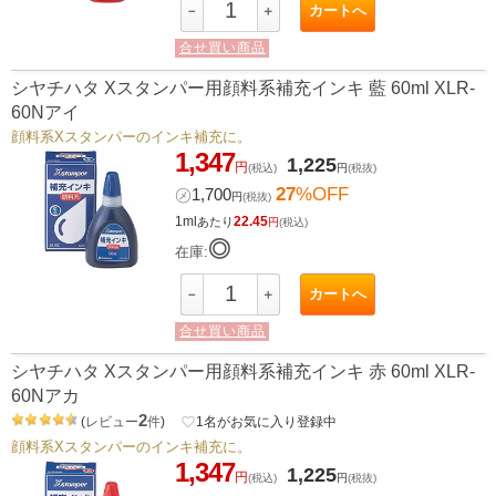
カートへ
－
＋
合せ買い商品
シヤチハタ Xスタンパー用顔料系補充インキ 藍 60ml XLR-
60Nアイ
顔料系Xスタンパーのインキ補充に。
1,347
1,225
円
(税込)
円
(税抜)
27
%OFF
㋱
1,700
円
(税抜)
1ml
22.45
あたり
円
(税込)
◎
在庫:
カートへ
－
＋
合せ買い商品
シヤチハタ Xスタンパー用顔料系補充インキ 赤 60ml XLR-
60Nアカ
2
(
レビュー
件
)
favorite_border
1
名がお気に入り登録中
顔料系Xスタンパーのインキ補充に。
1,347
1,225
円
(税込)
円
(税抜)