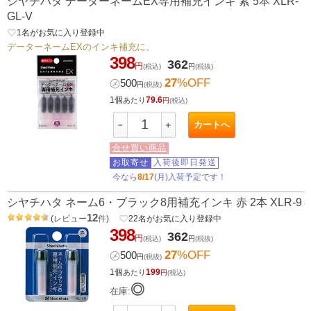
シヤチハタ データーネームEX専用補充インキ 紫 5本 XLR-
GL-V
favorite_border
1
名がお気に入り登録中
データーネームEXのインキ補充に。
398
362
円
(税込)
円
(税抜)
27
%OFF
㋱
500
円
(税抜)
1個
79.6
あたり
円
(税込)
カートへ
－
＋
合せ買い商品
お取寄せ
入荷後即日発送
今なら
8/17
(月)入荷予定です！
シヤチハタ ネーム6・ブラック8用補充インキ 赤 2本 XLR-9
12
(
レビュー
件
)
favorite_border
22
名がお気に入り登録中
398
362
円
(税込)
円
(税抜)
27
%OFF
㋱
500
円
(税抜)
1個
199
あたり
円
(税込)
◎
在庫: