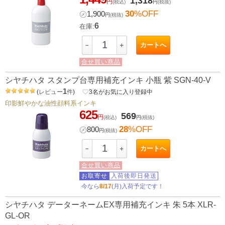
1,318
円
(税込)
円
(税抜)
30
%OFF
㋱
1,900
円
(税抜)
6
在庫:
カートへ
－
＋
合せ買い商品
シヤチハタ スタンプ台専用補充インキ 小瓶 紫 SGN-40-V
1
(
レビュー
件
)
favorite_border
3
名がお気に入り登録中
印影鮮やかな油性顔料系インキ
625
569
円
(税込)
円
(税抜)
28
%OFF
㋱
800
円
(税抜)
カートへ
－
＋
合せ買い商品
お取寄せ
入荷後即日発送
今なら
8/17
(月)入荷予定です！
シヤチハタ データーネームEX専用補充インキ 朱 5本 XLR-
GL-OR