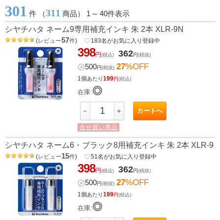
301
311
件 （
商品） 1
～
40件表示
シヤチハタ ネーム9専用補充インキ 朱 2本 XLR-9N
57
(
レビュー
件
)
favorite_border
183
名がお気に入り登録中
398
362
円
(税込)
円
(税抜)
27
%OFF
㋱
500
円
(税抜)
1個
199
あたり
円
(税込)
◎
在庫:
カートへ
－
＋
合せ買い商品
シヤチハタ ネーム6・ブラック8用補充インキ 朱 2本 XLR-9
15
(
レビュー
件
)
favorite_border
51
名がお気に入り登録中
398
362
円
(税込)
円
(税抜)
27
%OFF
㋱
500
円
(税抜)
1個
199
あたり
円
(税込)
◎
在庫: