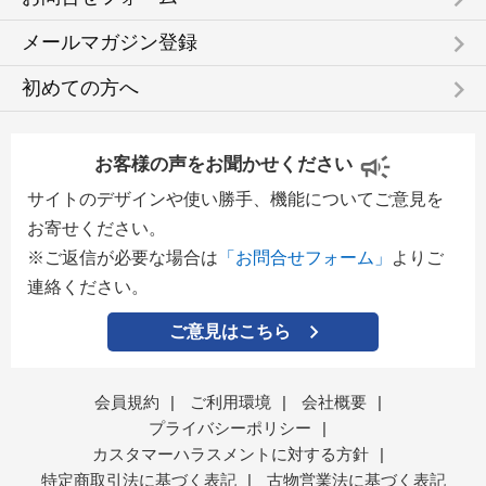
keyboard_arrow_right
メールマガジン登録
keyboard_arrow_right
初めての方へ
お客様の声をお聞かせください
サイトのデザインや使い勝手、機能についてご意見を
お寄せください。
※ご返信が必要な場合は
「お問合せフォーム」
よりご
連絡ください。
ご意見はこちら
会員規約
|
ご利用環境
|
会社概要
|
プライバシーポリシー
|
カスタマーハラスメントに対する方針
|
特定商取引法に基づく表記
|
古物営業法に基づく表記