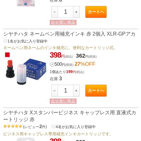
在庫:
カートへ
－
＋
合せ買い商品
シヤチハタ ネームペン用補充インキ 赤 2個入 XLR-GPアカ
favorite_border
1
名がお気に入り登録中
ネームペン用ネームのインキ補充に。便利なカートリッジ式。
398
362
円
(税込)
円
(税抜)
27
%OFF
㋱
500
円
(税抜)
1個
199
あたり
円
(税込)
3
在庫:
カートへ
－
＋
合せ買い商品
シヤチハタ Xスタンパービジネス キャップレス用 直液式カ
ートリッジ 赤
2
(
レビュー
件
)
favorite_border
4
名がお気に入り登録中
ビジネス用キャップレス専用補充インキカートリッジです。