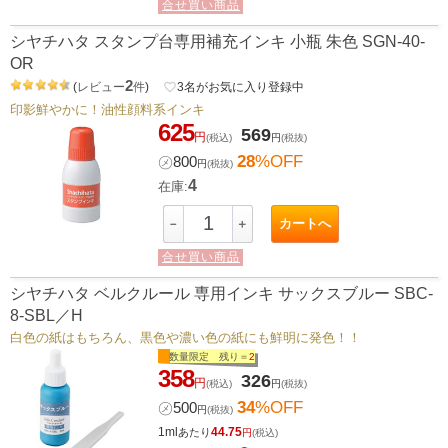
合せ買い商品
シヤチハタ スタンプ台専用補充インキ 小瓶 朱色 SGN-40-
OR
2
(
レビュー
件
)
favorite_border
3
名がお気に入り登録中
印影鮮やかに！油性顔料系インキ
625
569
円
(税込)
円
(税抜)
28
%OFF
㋱
800
円
(税抜)
4
在庫:
カートへ
－
＋
合せ買い商品
シヤチハタ ベルクルール 専用インキ サックスブルー SBC-
8-SBL／H
白色の紙はもちろん、黒色や濃い色の紙にも鮮明に発色！！
数量限定 残り＝
2
358
326
円
(税込)
円
(税抜)
34
%OFF
㋱
500
円
(税抜)
1ml
44.75
あたり
円
(税込)