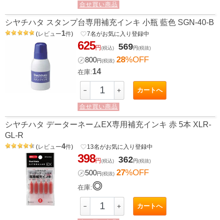
合せ買い商品
シヤチハタ スタンプ台専用補充インキ 小瓶 藍色 SGN-40-B
1
(
レビュー
件
)
favorite_border
7
名がお気に入り登録中
625
569
円
(税込)
円
(税抜)
28
%OFF
㋱
800
円
(税抜)
14
在庫:
カートへ
－
＋
合せ買い商品
シヤチハタ データーネームEX専用補充インキ 赤 5本 XLR-
GL-R
4
(
レビュー
件
)
favorite_border
13
名がお気に入り登録中
398
362
円
(税込)
円
(税抜)
27
%OFF
㋱
500
円
(税抜)
◎
在庫:
カートへ
－
＋