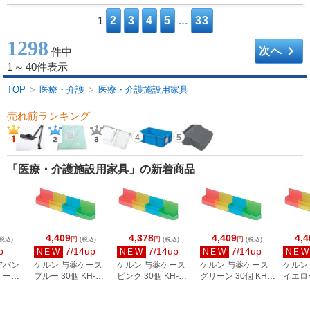
1
2
3
4
5
…
33
1298
keyboard_arrow_right
次へ
件中
1
～
40件表示
TOP
>
医療・介護
>
医療・介護施設用家具
売れ筋ランキング
4
5
「医療・介護施設用家具」の新着商品
4,409
4,378
4,409
4,4
円
円
円
税込)
(税込)
(税込)
(税込)
p
7/14up
7/14up
7/14up
NEW
NEW
NEW
NE
アバン
ケルン 与薬ケース
ケルン 与薬ケース
ケルン 与薬ケース
ケルン
ケース
ブルー 30個 KH-
ピンク 30個 KH-
グリーン 30個 KH-
イエロー
・タテ
1080-02 21982902
1080-01／
1080-04 21982904
1080-
BF-
21982901