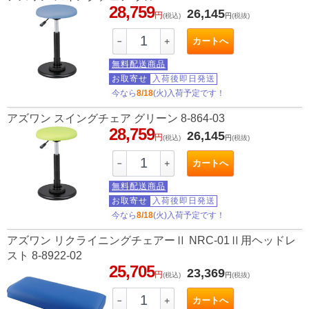
28,759
26,145
円
(税込)
円
(税抜)
カートへ
－
＋
無料配送商品
お取寄せ
入荷後即日発送
今なら
8/18
(火)入荷予定です！
アズワン スイングチェア グリーン 8-864-03
28,759
26,145
円
(税込)
円
(税抜)
カートへ
－
＋
無料配送商品
お取寄せ
入荷後即日発送
今なら
8/18
(火)入荷予定です！
アズワン リクライニングチェアーⅡ NRC-01Ⅱ用ヘッドレ
スト 8-8922-02
25,705
23,369
円
(税込)
円
(税抜)
カートへ
－
＋