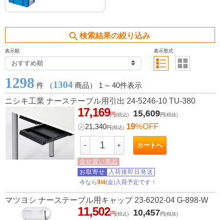
search
検索結果の絞り込み
表示順
表示形式
1298
1304
件 （
商品） 1
～
40件表示
ニシキ工業 ナーステーブル用引出 24-5246-10 TU-380
17,169
15,609
円
(税込)
円
(税抜)
19
%OFF
㋱
21,340
円
(税込)
カートへ
－
＋
合せ買い商品
お取寄せ
入荷後即日発送
今なら
9/4
(金)入荷予定です！
マツヨシ ナーステーブル用キャップ 23-6202-04 G-898-W
11,502
10,457
円
(税込)
円
(税抜)