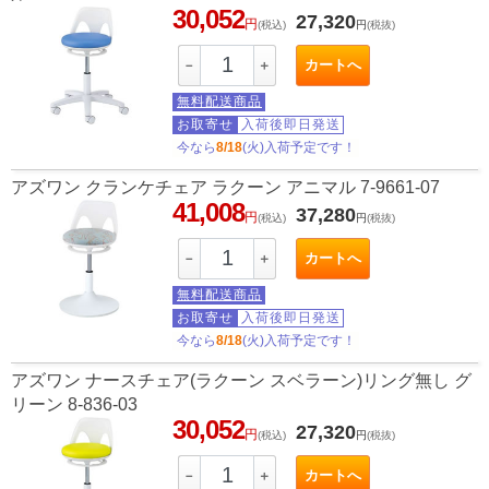
30,052
27,320
円
(税込)
円
(税抜)
カートへ
－
＋
無料配送商品
お取寄せ
入荷後即日発送
今なら
8/18
(火)入荷予定です！
アズワン クランケチェア ラクーン アニマル 7-9661-07
41,008
37,280
円
(税込)
円
(税抜)
カートへ
－
＋
無料配送商品
お取寄せ
入荷後即日発送
今なら
8/18
(火)入荷予定です！
アズワン ナースチェア(ラクーン スベラーン)リング無し グ
リーン 8-836-03
30,052
27,320
円
(税込)
円
(税抜)
カートへ
－
＋