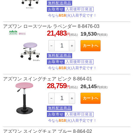
無料配送商品
お取寄せ
入荷後即日発送
今なら
8/18
(火)入荷予定です！
アズワン ロースツール ラベンダー 8-8476-03
21,483
19,530
円
(税込)
円
(税抜)
カートへ
－
＋
無料配送商品
お取寄せ
入荷後即日発送
今なら
8/18
(火)入荷予定です！
アズワン スイングチェア ピンク 8-864-01
28,759
26,145
円
(税込)
円
(税抜)
カートへ
－
＋
無料配送商品
お取寄せ
入荷後即日発送
今なら
8/18
(火)入荷予定です！
アズワン スイングチェア ブルー 8-864-02