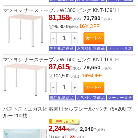
マツヨシ ナーステーブル W1300 ピンク KNT-1391H
81,158
73,780
円
(税込)
円
(税抜)
16
%OFF
㋱
96,800
円
(税込)
カートへ
－
＋
無料配送商品
お客様組立商品
メーカー直送
マツヨシ ナーステーブル W1600 ピンク KNT-1691H
87,615
79,650
円
(税込)
円
(税抜)
16
%OFF
㋱
104,500
円
(税込)
カートへ
－
＋
無料配送商品
お客様組立商品
メーカー直送
バストスビエガス社 滅菌用セルフシールパウチ 75×200 ブ
ルー 200枚
完売しました
2,244
2,040
円
(税込)
円
(税抜)
1枚
11.22
あたり
円
(税込)