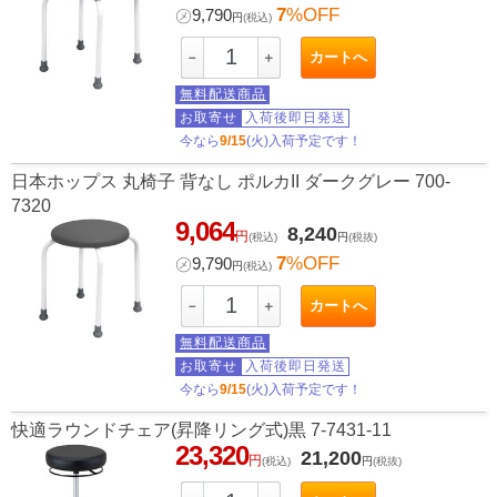
7
%OFF
㋱
9,790
円
(税込)
カートへ
－
＋
無料配送商品
お取寄せ
入荷後即日発送
今なら
9/15
(火)入荷予定です！
日本ホップス 丸椅子 背なし ポルカII ダークグレー 700-
7320
9,064
8,240
円
(税込)
円
(税抜)
7
%OFF
㋱
9,790
円
(税込)
カートへ
－
＋
無料配送商品
お取寄せ
入荷後即日発送
今なら
9/15
(火)入荷予定です！
快適ラウンドチェア(昇降リング式)黒 7-7431-11
23,320
21,200
円
(税込)
円
(税抜)