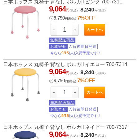
日本ホップス 丸椅子 背なし ポルカII ピンク 700-7311
9,064
8,240
円
(税込)
円
(税抜)
7
%OFF
㋱
9,790
円
(税込)
カートへ
－
＋
無料配送商品
お取寄せ
入荷後即日発送
今なら
9/15
(火)入荷予定です！
日本ホップス 丸椅子 背なし ポルカII イエロー 700-7314
9,064
8,240
円
(税込)
円
(税抜)
7
%OFF
㋱
9,790
円
(税込)
カートへ
－
＋
無料配送商品
お取寄せ
入荷後即日発送
今なら
9/15
(火)入荷予定です！
日本ホップス 丸椅子 背なし ポルカII ネイビー 700-7317
9,064
8,240
円
(税込)
円
(税抜)