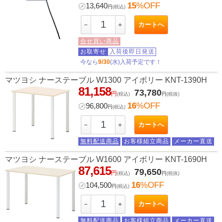
15
%OFF
㋱
13,640
円
(税込)
カートへ
－
＋
合せ買い商品
お取寄せ
入荷後即日発送
今なら
9/30
(水)入荷予定です！
マツヨシ ナーステーブル W1300 アイボリー KNT-1390H
81,158
73,780
円
(税込)
円
(税抜)
16
%OFF
㋱
96,800
円
(税込)
カートへ
－
＋
無料配送商品
お客様組立商品
メーカー直送
マツヨシ ナーステーブル W1600 アイボリー KNT-1690H
87,615
79,650
円
(税込)
円
(税抜)
16
%OFF
㋱
104,500
円
(税込)
カートへ
－
＋
無料配送商品
お客様組立商品
メーカー直送