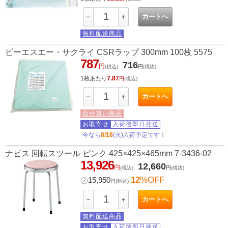
カートへ
－
＋
無料配送商品
ビーエスエー・サクライ CSRラップ 300mm 100枚 5575
787
716
円
(税込)
円
(税抜)
1枚
7.87
あたり
円
(税込)
カートへ
－
＋
合せ買い商品
お取寄せ
入荷後即日発送
今なら
8/18
(火)入荷予定です！
ナビス 回転スツール ピンク 425×425×465mm 7-3436-02
13,926
12,660
円
(税込)
円
(税抜)
12
%OFF
㋱
15,950
円
(税込)
カートへ
－
＋
無料配送商品
お取寄せ
入荷後即日発送