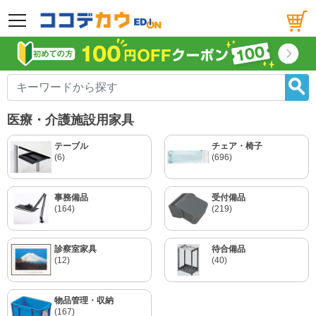
メニュー
医療・介護施設用家具
テーブル
チェア・椅子
(6)
(696)
事務備品
受付備品
(164)
(219)
診察室家具
待合備品
(12)
(40)
物品管理・収納
(167)