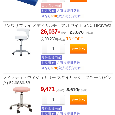
合せ買い商品
お取寄せ
入荷後即日発送
今なら
8/18
(火)入荷予定です！
サンワサプライ メディカルチェア ホワイト SNC-HP3VW2
26,037
23,670
円
(税込)
円
(税抜)
13
%OFF
㋱
30,250
円
(税込)
カートへ
－
＋
無料配送商品
お取寄せ
入荷後即日発送
今なら
8/28
(金)入荷予定です！
フィフティ・ヴィジョナリー スタイリッシュスツール(ピン
ク) 62-0860-53
9,471
8,610
円
(税込)
円
(税抜)
カートへ
－
＋
無料配送商品
お取寄せ
入荷後即日発送