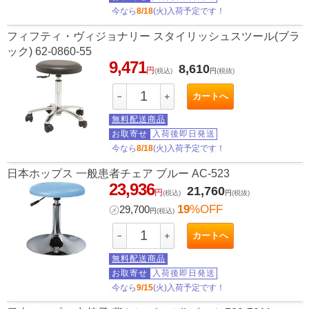
今なら
8/18
(火)入荷予定です！
フィフティ・ヴィジョナリー スタイリッシュスツール(ブラ
ック) 62-0860-55
9,471
8,610
円
(税込)
円
(税抜)
カートへ
－
＋
無料配送商品
お取寄せ
入荷後即日発送
今なら
8/18
(火)入荷予定です！
日本ホップス 一般患者チェア ブルー AC-523
23,936
21,760
円
(税込)
円
(税抜)
19
%OFF
㋱
29,700
円
(税込)
カートへ
－
＋
無料配送商品
お取寄せ
入荷後即日発送
今なら
9/15
(火)入荷予定です！