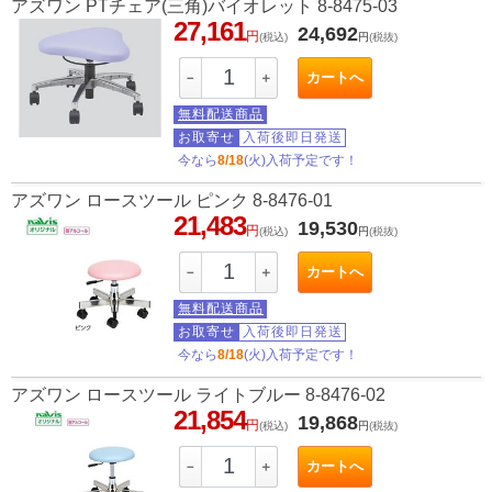
アズワン PTチェア(三角)バイオレット 8-8475-03
27,161
24,692
円
(税込)
円
(税抜)
カートへ
－
＋
無料配送商品
お取寄せ
入荷後即日発送
今なら
8/18
(火)入荷予定です！
アズワン ロースツール ピンク 8-8476-01
21,483
19,530
円
(税込)
円
(税抜)
カートへ
－
＋
無料配送商品
お取寄せ
入荷後即日発送
今なら
8/18
(火)入荷予定です！
アズワン ロースツール ライトブルー 8-8476-02
21,854
19,868
円
(税込)
円
(税抜)
カートへ
－
＋