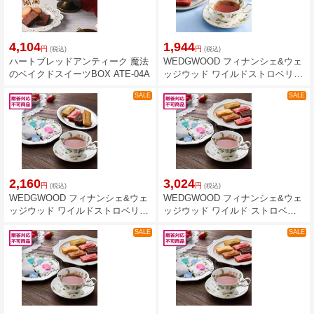
4,104
1,944
円
円
(税込)
(税込)
ハートブレッドアンティーク 魔法
WEDGWOOD フィナンシェ&ウェ
のベイクドスイーツBOX ATE-04A
ッジウッド ワイルドストロベリー
ティーバッグアソート7個 WWL-
SALE
SALE
01A
2,160
3,024
円
円
(税込)
(税込)
WEDGWOOD フィナンシェ&ウェ
WEDGWOOD フィナンシェ&ウェ
ッジウッド ワイルドストロベリー
ッジウッド ワイルド ストロベリ
ティーバッグアソート 9個 WWL-
ーティーバッグアソート 14個
SALE
SALE
02A
WWL-03A