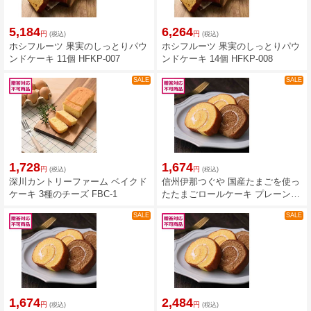
5,184
6,264
円
円
(税込)
(税込)
ホシフルーツ 果実のしっとりパウ
ホシフルーツ 果実のしっとりパウ
ンドケーキ 11個 HFKP-007
ンドケーキ 14個 HFKP-008
SALE
SALE
1,728
1,674
円
円
(税込)
(税込)
深川カントリーファーム ベイクド
信州伊那つぐや 国産たまごを使っ
ケーキ 3種のチーズ FBC-1
たたまごロールケーキ プレーン 5
切 TGD-01A
SALE
SALE
1,674
2,484
円
円
(税込)
(税込)