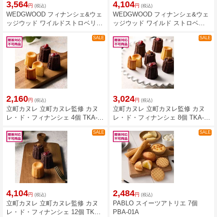
3,564
4,104
円
円
(税込)
(税込)
WEDGWOOD フィナンシェ&ウェ
WEDGWOOD フィナンシェ&ウェ
ッジウッド ワイルドストロベリー
ッジウッド ワイルド ストロベリ
ティーバッグアソート 18個 WWL-
ーティーバッグアソート 22個
SALE
SALE
04A
WWL-05A
2,160
3,024
円
円
(税込)
(税込)
立町カヌレ 立町カヌレ監修 カヌ
立町カヌレ 立町カヌレ監修 カヌ
レ・ド・フィナンシェ 4個 TKA-
レ・ド・フィナンシェ 8個 TKA-
01A
02A
SALE
SALE
4,104
2,484
円
円
(税込)
(税込)
立町カヌレ 立町カヌレ監修 カヌ
PABLO スイーツアトリエ 7個
レ・ド・フィナンシェ 12個 TKA-
PBA-01A