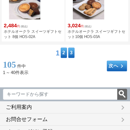
2,484
3,024
円
円
(税込)
(税込)
ホテルオークラ スイーツギフトセ
ホテルオークラ スイーツギフトセ
ット 8個 HOS-02A
ット10個 HOS-03A
1
2
3
105
keyboard_arrow_right
次へ
件中
1
～
40件表示
keyboard_arrow_right
ご利用案内
keyboard_arrow_right
お問合せフォーム