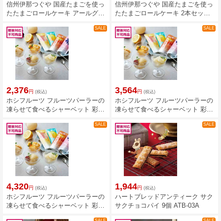
信州伊那つぐや 国産たまごを使っ
信州伊那つぐや 国産たまごを使っ
たたまごロールケーキ アールグレ
たたまごロールケーキ 2本セット
イ 5切 TGD-02A
TGE-01A
SALE
SALE
2,376
3,564
円
円
(税込)
(税込)
ホシフルーツ フルーツパーラーの
ホシフルーツ フルーツパーラーの
凍らせて食べるシャーベット 彩果
凍らせて食べるシャーベット 彩果
しずく 4袋 HFW-03F
しずく 8袋 HFW-01F
SALE
SALE
4,320
1,944
円
円
(税込)
(税込)
ホシフルーツ フルーツパーラーの
ハートブレッドアンティーク サク
凍らせて食べるシャーベット 彩果
サクチョコパイ 9個 ATB-03A
しずく 10袋 HFW-02F
SALE
SALE