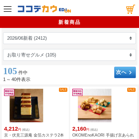
メニュー
新着商品
105
keyboard_arrow_right
次へ
件中
1
～
40件表示
SALE
SALE
4,212
2,160
円
円
(税込)
(税込)
京・伏見三源庵 金箔カステラ2本
OKOMEnoKAORI 手揚げ京あられ