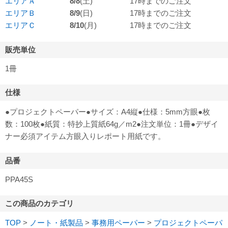
エリアＡ
8/8
(土)
17時までのご注文
エリアＢ
8/9
(日)
17時までのご注文
エリアＣ
8/10
(月)
17時までのご注文
販売単位
1冊
仕様
●プロジェクトペーパー●サイズ：A4縦●仕様：5mm方眼●枚
数：100枚●紙質：特抄上質紙64g／m2●注文単位：1冊●デザイ
ナー必須アイテム方眼入りレポート用紙です。
品番
PPA45S
この商品のカテゴリ
TOP
>
ノート・紙製品
>
事務用ペーパー
>
プロジェクトペーパ