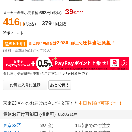
39
円
693
メーカー希望小売価格
(税込)
%OFF
416
379
円
(税込)
円
(税抜)
2
ポイント
2,980
送料当社負担！
590
合せ買い商品合計
円以上で
送料
円
(送料・基準金額はすべて税込)
※お届け先が離島(沖縄)のご注文はPayPay対象外です
お気に入りに登録
あとで買う
東京23区へのお届けは今ご注文頂くと
本日お届け可能です！
最短お届け可能日 (指定可) 05:05
現在
東京23区
8/7
(金)
11時までのご注文