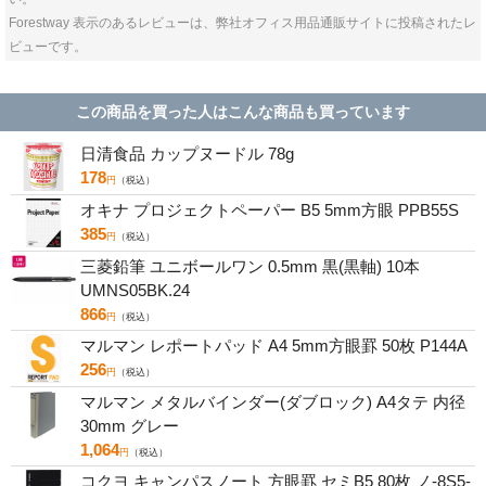
Forestway 表示のあるレビューは、弊社オフィス用品通販サイトに投稿されたレ
ビューです。
この商品を買った人はこんな商品も買っています
日清食品 カップヌードル 78g
178
円
（税込）
オキナ プロジェクトペーパー B5 5mm方眼 PPB55S
385
円
（税込）
三菱鉛筆 ユニボールワン 0.5mm 黒(黒軸) 10本
UMNS05BK.24
866
円
（税込）
マルマン レポートパッド A4 5mm方眼罫 50枚 P144A
256
円
（税込）
マルマン メタルバインダー(ダブロック) A4タテ 内径
30mm グレー
1,064
円
（税込）
コクヨ キャンパスノート 方眼罫 セミB5 80枚 ノ-8S5-