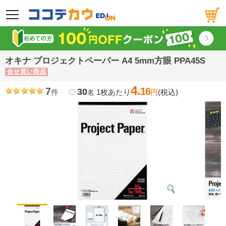
メニュー
オキナ プロジェクトペーパー A4 5mm方眼 PPA45S
合せ買い商品
4.
7
16
30
件
1枚あたり
円
(税込)
favorite_border
名