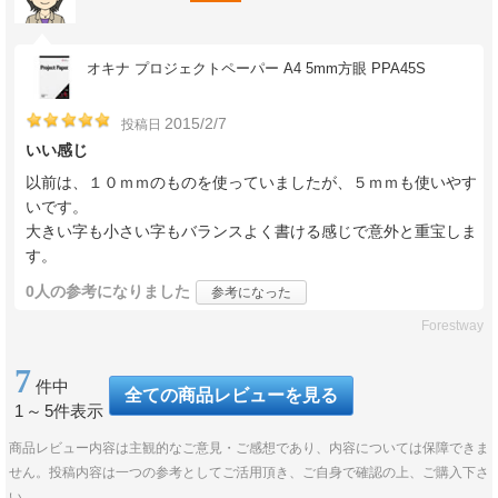
オキナ プロジェクトペーパー A4 5mm方眼 PPA45S
2015/2/7
投稿日
いい感じ
以前は、１０ｍｍのものを使っていましたが、５ｍｍも使いやす
いです。
大きい字も小さい字もバランスよく書ける感じで意外と重宝しま
す。
0人
の参考になりました
参考になった
Forestway
7
件中
全ての商品レビューを見る
1
～
5件表示
商品レビュー内容は主観的なご意見・ご感想であり、内容については保障できま
せん。投稿内容は一つの参考としてご活用頂き、ご自身で確認の上、ご購入下さ
い。