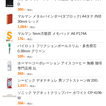
D
380
円
（税込）
マルマン メタルバインダー(ダブロック) A4タテ 内径
30mm レッド
1,064
円
（税込）
マルマン 5mm方眼罫 メモパッド A6 P174A
176
円
（税込）
パイロット フリクションボールスリム・多色替芯
0.38mm グリーン
100
円
（税込）
ホーマーコーポレーション アイスコーヒー 無糖 珈琲
専門店用 1L
360
円
（税込）
シービック デオナチュレ 男ソフトストーンW 20G
1,037
円
（税込）
ソニック マグネットクリップバー ホワイト CP-4196-
W
356
円
（税込）