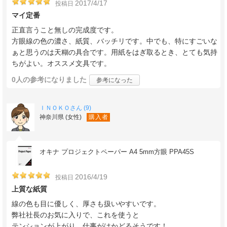
2017/4/17
投稿日
マイ定番
正直言うこと無しの完成度です。
方眼線の色の濃さ、紙質、バッチリです。中でも、特にすごいな
ぁと思うのは天糊の具合です。用紙をはぎ取るとき、とても気持
ちがよい。オススメ文具です。
0人
の参考になりました
参考になった
ＩＮＯＫＯさん (9)
神奈川県 (女性)
購入者
オキナ プロジェクトペーパー A4 5mm方眼 PPA45S
2016/4/19
投稿日
上質な紙質
線の色も目に優しく、厚さも扱いやすいです。
弊社社長のお気に入りで、これを使うと
テンションが上がり、仕事がはかどるそうです！