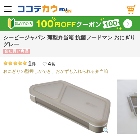
メニュー
シービージャパン 薄型弁当箱 抗菌フードマン おにぎり
グレー
合せ買い商品
1
4
件
favorite_border
名
おにぎりの型押しができ、おかずも入れられる弁当箱