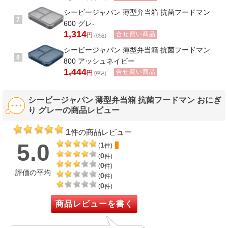
シービージャパン 薄型弁当箱 抗菌フードマン
7
600 グレ‐
1,314
合せ買い商品
円
(税込)
シービージャパン 薄型弁当箱 抗菌フードマン
8
800 アッシュネイビー
1,444
合せ買い商品
円
(税込)
シービージャパン 薄型弁当箱 抗菌フードマン おにぎ
り グレーの商品レビュー
1
件の商品レビュー
5.0
1
(
件)
0
(
件)
0
(
件)
評価の平均
0
(
件)
0
(
件)
商品レビューを書く