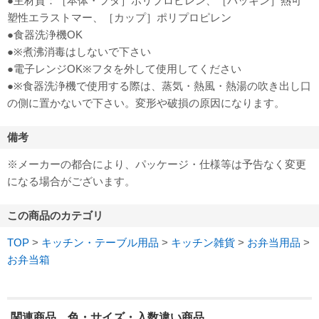
●主材質：［本体・フタ］ポリプロピレン、［パッキン］熱可
塑性エラストマー、［カップ］ポリプロピレン
●食器洗浄機OK
●※煮沸消毒はしないで下さい
●電子レンジOK※フタを外して使用してください
●※食器洗浄機で使用する際は、蒸気・熱風・熱湯の吹き出し口
の側に置かないで下さい。変形や破損の原因になります。
備考
※メーカーの都合により、パッケージ・仕様等は予告なく変更
になる場合がございます。
この商品のカテゴリ
TOP
>
キッチン・テーブル用品
>
キッチン雑貨
>
お弁当用品
>
お弁当箱
関連商品、色・サイズ・入数違い商品