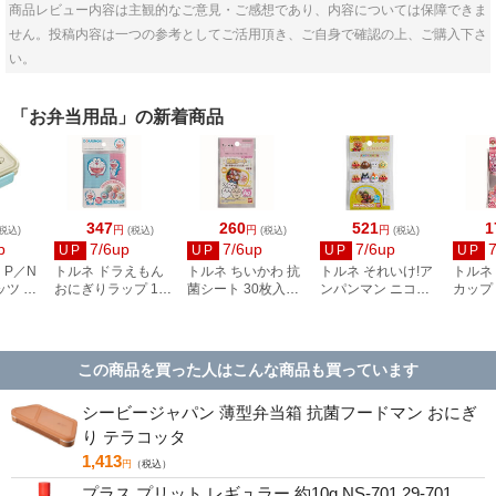
商品レビュー内容は主観的なご意見・ご感想であり、内容については保障できま
せん。投稿内容は一つの参考としてご活用頂き、ご自身で確認の上、ご購入下さ
い。
「お弁当用品」の新着商品
347
260
521
1
円
円
円
税込)
(税込)
(税込)
(税込)
p
7/6up
7/6up
7/6up
UP
UP
UP
UP
 P／N
トルネ ドラえもん
トルネ ちいかわ 抗
トルネ それいけ!ア
トルネ
ッツ タ
おにぎりラップ 15
菌シート 30枚入
ンパンマン ニコニ
カップ
 仕切
枚入 DM-2
#2689331
コピック 8本入
丸・小
#2785530
枚入 P-
この商品を買った人はこんな商品も買っています
シービージャパン 薄型弁当箱 抗菌フードマン おにぎ
り テラコッタ
1,413
円
（税込）
プラス プリット レギュラー 約10g NS-701 29-701