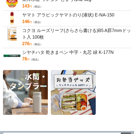
143
円
（税込）
ヤマト アラビックヤマトのり(液状) E-NA-150
146
円
（税込）
コクヨ ルーズリーフ(さらさら書ける)B5 A罫7mmドッ
ト入 100枚
276
円
（税込）
シヤチハタ 乾きまペン 中字・丸芯 緑 K-177N
78
円
（税込）