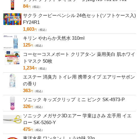
84
円
（税込）
サクラ クーピーペンシル 24色セット(ソフトケース入)
FY24R1
1,603
円
（税込）
キリン やわらか天然水 310ml
125
円
（税込）
コーセーコスメポート クリアタ-ン 薬用美白 肌ホワイ
トマスク 50枚
1,234
円
（税込）
エステー 消臭力 トイレ用 携帯タイプ エアリーサボン
の香り
363
円
（税込）
ソニック キッズクリップ ミニ ピンク SK-4973-P
326
円
（税込）
ソニック メガサク3Dエアー 学童はさみ 左手用 イエ
ロー SK-5260-Y
475
円
（税込）
東洋水産 ワンタン しょうゆ味 32g