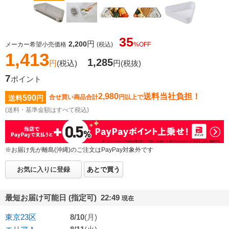
35
円
2,200
メーカー希望小売価格
(税込)
%OFF
1,413
1,285
円
(税込)
円
(税抜)
7
ポイント
2,980
送料当社負担！
590
合せ買い商品合計
円以上で
送料
円
(送料・基準金額はすべて税込)
※お届け先が離島(沖縄)のご注文はPayPay対象外です
お気に入りに登録
あとで買う
最短お届け可能日 (指定可) 22:49
現在
東京23区
8/10
(月)