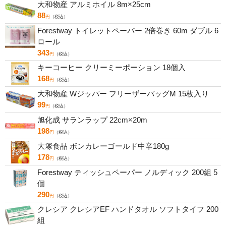
大和物産 アルミホイル 8m×25cm
88
円
（税込）
Forestway トイレットペーパー 2倍巻き 60m ダブル 6
ロール
343
円
（税込）
キーコーヒー クリーミーポーション 18個入
168
円
（税込）
大和物産 Wジッパー フリーザーバッグM 15枚入り
99
円
（税込）
旭化成 サランラップ 22cm×20m
198
円
（税込）
大塚食品 ボンカレーゴールド中辛180g
178
円
（税込）
Forestway ティッシュペーパー ノルディック 200組 5
個
290
円
（税込）
クレシア クレシアEF ハンドタオル ソフトタイフ 200
組