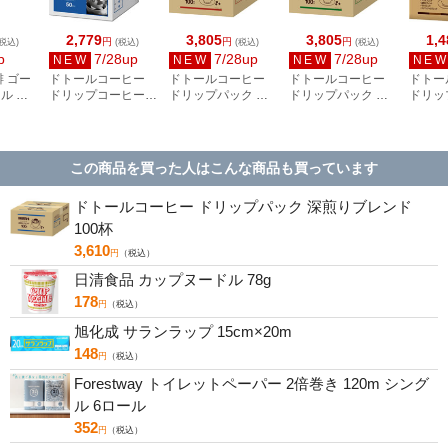
2,779
3,805
3,805
1,4
円
円
円
税込)
(税込)
(税込)
(税込)
p
7/28up
7/28up
7/28up
NEW
NEW
NEW
NE
琲 ゴー
ドトールコーヒー
ドトールコーヒー
ドトールコーヒー
ドトー
ル ス
ドリップコーヒー
ドリップパック モ
ドリップパック キ
ドリッ
レンド
オリジナルブレンド
カブレンド 100P
リマンジャロブレン
ラエテ
50P 23656
23654
ド 100P 23655
23501
この商品を買った人はこんな商品も買っています
ドトールコーヒー ドリップパック 深煎りブレンド
100杯
3,610
円
（税込）
日清食品 カップヌードル 78g
178
円
（税込）
旭化成 サランラップ 15cm×20m
148
円
（税込）
Forestway トイレットペーパー 2倍巻き 120m シング
ル 6ロール
352
円
（税込）