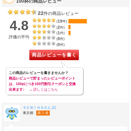
100杯の商品レビュー
22
件の商品レビュー
4.8
19
(
件)
2
(
件)
1
(
件)
評価の平均
0
(
件)
0
(
件)
商品レビューを書く
この商品のレビューを書きませんか？
商品レビューで貯まったレビューポイント
は、100pにつき100円割引クーポンと交換
出来ます♪
→ 詳しくはこちら
ＳＥＷＩＮＧさん (2)
東京都
購入者