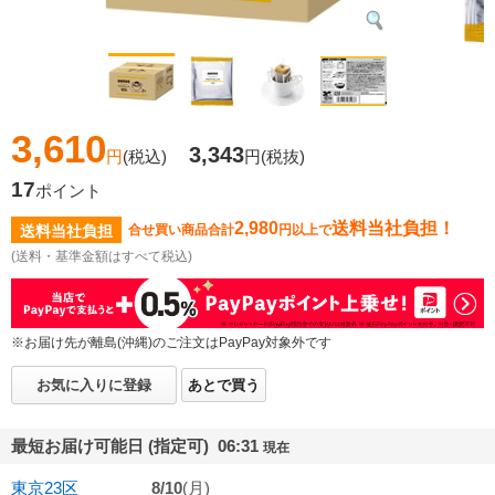
3,610
3,343
円
(税込)
円
(税抜)
17
ポイント
2,980
送料当社負担！
送料当社負担
合せ買い商品合計
円以上で
(送料・基準金額はすべて税込)
※お届け先が離島(沖縄)のご注文はPayPay対象外です
お気に入りに登録
あとで買う
最短お届け可能日 (指定可) 06:31
現在
東京23区
8/10
(月)