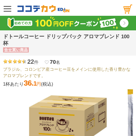
メニュー
ドトールコーヒー ドリップパック アロマブレンド 100
杯
合せ買い商品
22
70
件
favorite_border
名
ブラジル、コロンビア産コーヒー豆をメインに使用した香り豊かな
アロマブレンドです。
36.
1
1杯あたり
円
(税込)