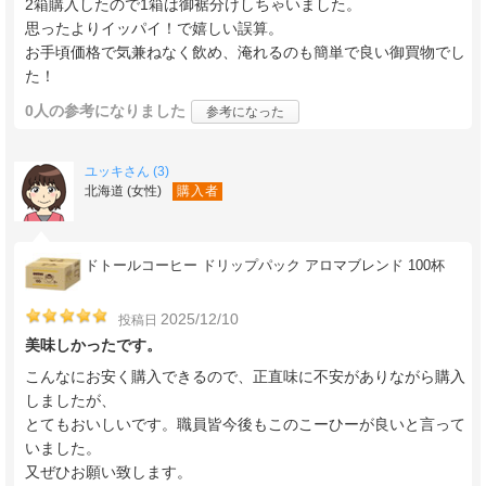
2箱購入したので1箱は御裾分けしちゃいました。
思ったよりイッパイ！で嬉しい誤算。
お手頃価格で気兼ねなく飲め、淹れるのも簡単で良い御買物でし
た！
0人
の参考になりました
参考になった
ユッキさん (3)
北海道 (女性)
購入者
ドトールコーヒー ドリップパック アロマブレンド 100杯
2025/12/10
投稿日
美味しかったです。
こんなにお安く購入できるので、正直味に不安がありながら購入
しましたが、
とてもおいしいです。職員皆今後もこのこーひーが良いと言って
いました。
又ぜひお願い致します。