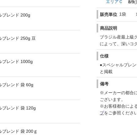
エリアＣ
8/9
(
1袋
販売単位
ブレンド 200g
商品説明
ブラジル産最上級
ブレンド 250g 豆
によって、深いコ
仕様
ブレンド 1000g
●スペシャルブレン
と掲載
備考
ブレンド 袋 60g
※メーカーの都合
ございます。
※お客様都合によ
ブレンド 袋 120g
プ
をご参照くださ
ブレンド 袋 200ｇ