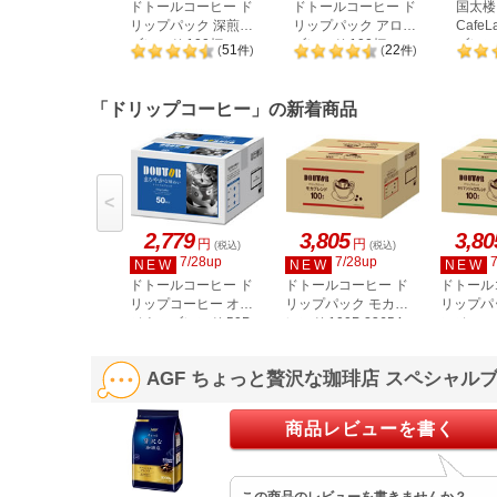
ドトールコーヒー ド
ドトールコーヒー ド
国太楼
リップパック 深煎り
リップパック アロマ
Cafe
ブレンド 100杯
ブレンド 100杯
ブレンド
51
22
(
件
)
(
件
)
「ドリップコーヒー」の新着商品
<
2,779
3,805
3,80
円
円
(税込)
(税込)
7/28up
7/28up
NEW
NEW
NEW
ドトールコーヒー ド
ドトールコーヒー ド
ドトール
リップコーヒー オリ
リップパック モカブ
リップパ
ジナルブレンド 50P
レンド 100P 23654
ンジャロ
23656
100P 23
AGF ちょっと贅沢な珈琲店 スペシャルブ
商品レビューを書く