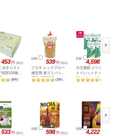
>
比較
比較
比較
453
539
4,598
円
円
円
(税込)
(税込)
(税込)
工 水きりスト
フエキ レッドグルー
大王製紙 エリエール
ユニ・チ
浅型100枚
補充用 省ゴミパック
トイレットティシュー
ィ Kiyo
0
650ml RSS65
30mダブル 12ロール
然コットン
9
3
2
(
件
)
(
件
)
(
件
)
×6袋
>
比較
比較
比較
533
598
4,222
円
円
円
(税込)
(税込)
(税込)