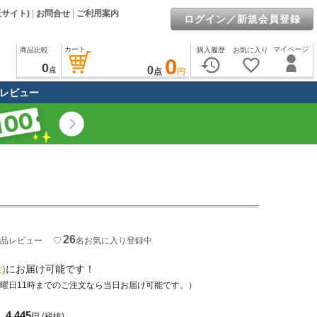
販サイト)
|
お問合せ
|
ご利用案内
ログイン／新規会員登録
カート
マイページ
商品比較
購入履歴
お気に入り
0
history
favorite_border
0
0
点
点
円
レビュー
26
品レビュー
♡
名
お気に入り登録中
)
にお届け可能です！
土曜日11時までのご注文なら当日お届け可能です。）
4,445
円
(税抜)