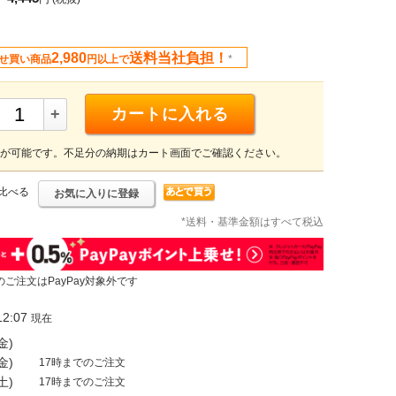
2,980
送料当社負担！
せ買い商品
円以上で
*
+
カートに入れる
が可能です。不足分の納期はカート画面でご確認ください。
比べる
お気に入りに登録
*送料・基準金額はすべて税込
のご注文はPayPay対象外です
2:07
現在
金)
金)
17時までのご注文
土)
17時までのご注文