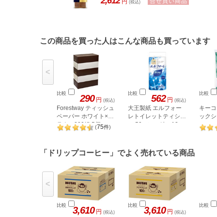
2,612
合せ買い商品
円
(税込)
この商品を買った人はこんな商品も買っています
<
比較
比較
比較
290
562
円
円
(税込)
(税込)
Forestway ティッシュ
大王製紙 エルフォー
キーコ
ペーパー ホワイト×ブ
レトイレットティシュ
ックシュ
ラウン200組 5個
ー 50mシングル 12ロ
75
(
件
)
ール 723945
「ドリップコーヒー」でよく売れている商品
<
比較
比較
比較
3,610
3,610
円
円
(税込)
(税込)