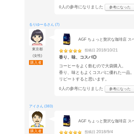
0人
の参考になりました
参考になった
るりゆーるさん (7)
AGF ちょっと贅沢な珈琲店 スペ
東京都
2018/10/21
投稿日
(女性)
香り、味、コスパ◎
購入者
コーヒーをよく飲むので大袋購入。
香り、味ともよくコスパに優れた一品
リピートすると思います。
0人
の参考になりました
参考になった
アイさん (383)
AGF ちょっと贅沢な珈琲店 スペ
購入者
2018/9/4
投稿日