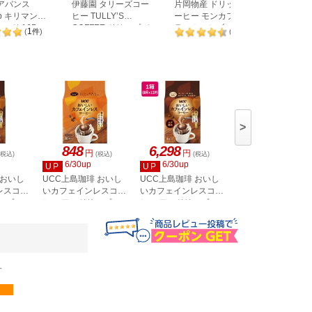
アバンス
伊藤園 タリーズコー
片岡物産 ドリップコ
ウエシマ
ab キリマンジ
ヒー TULLY’S
ーヒー モンカフェ バ
っくり焙
ンド 16P
COFFEE ドリップバ
ラエティセブン 45袋
クのリッ
1
6
(
件
)
(
件
)
ッグ MOCHA 9g×4袋
粉 260g
>
848
6,298
6,298
円
円
円
(税込)
(税込)
(税込)
(税込)
6/30up
6/30up
6/30up
UP
UP
UP
 おいし
UCC上島珈琲 おいし
UCC上島珈琲 おいし
UCC上島珈琲 おい
レスコー
いカフェインレスコー
いカフェインレスコー
いカフェインレス
ップコ
ヒー ワンドリップコ
ヒー ワンドリップコ
ヒー ワンドリップ
め 8杯
ーヒー 16杯
ーヒー コク深め 8杯
ーヒー 8杯 12パッ
12パック
す