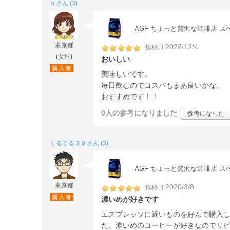
ｈさん (3)
AGF ちょっと贅沢な珈琲店 スペ
東京都
2022/12/4
投稿日
(女性)
おいしい
購入者
美味しいです。
毎日飲むのでコスパもまあ良いかな。
おすすめです！！
0人
の参考になりました
参考になった
くるぐる３８さん (3)
AGF ちょっと贅沢な珈琲店 スペ
東京都
2020/3/8
投稿日
購入者
濃いめが好きです
エスプレッソに近いものを好んで購入
た。濃いめのコーヒーが好きなのでリ