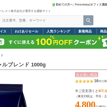
初めての方へ
|
Forestway(オフィス通
ーレスト株式会社が運営する通販サイト
イス
わけありセール
人気ランキング
新着商品
商品
ＧＦ
ルブレンド 1000g
合せ買い商品
16
件の商
今ご注文頂くと
8/7
(金
（東京23区は、平日・
4,800
円
(税込)