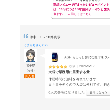
この商品のレビューを書きませんか？
商品レビューで貯まったレビューポイント
は、100pにつき100円割引クーポンと交換
来ます♪
→ 詳しくはこちら
16
件中
1
～
10件表示
くまみちさん (12)
AGF ちょっと贅沢な珈琲店 スペ
岩手県
2026/6/17
投稿日
(女性)
大袋で業務用に重宝する量
購入者
休憩時間に珈琲を淹れています
日々量を使うので大袋は便利です。飽
0人
の参考になりました
参考になった