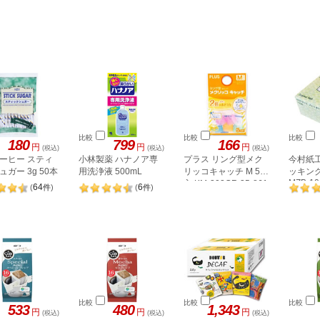
比較
比較
比較
180
799
166
円
円
円
(税込)
(税込)
(税込)
ーヒー スティ
小林製薬 ハナノア専
プラス リング型メク
今村紙
ガー 3g 50本
用洗浄液 500mL
リッコキャッチ M 5個
ッキング
MZB-10
入 KM-302CR 35-861
64
6
(
件
)
(
件
)
比較
比較
比較
533
480
1,343
円
円
円
(税込)
(税込)
(税込)