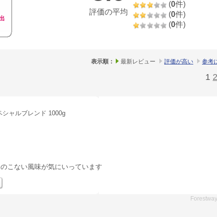
(
0
件)
評価の平均
(
0
件)
出
(
0
件)
表示順：
最新レビュー
評価が高い
参考
1
シャルブレンド 1000g
きのこない風味が気にいっています
Forestwa