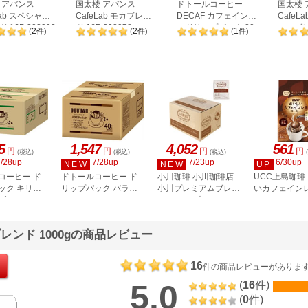
 アバンス
国太楼 アバンス
ドトールコーヒー
国太楼 
Lab スペシャル
CafeLab モカブレン
DECAF カフェインレ
CafeL
 16P 302992
ド 16P 302978
スドリップパック 20
ャロブレ
2
2
1
(
件
)
(
件
)
(
件
)
302985
杯 24333
5
1,547
4,052
561
円
円
円
円
(税込)
(税込)
(税込)
7/28up
7/28up
7/23up
6/30up
NEW
NEW
UP
コーヒー ド
ドトールコーヒー ド
小川珈琲 小川珈琲店
UCC上島珈琲
ック キリマ
リップパック バラエ
小川プレミアムブレン
いカフェイン
ブレンド
ティパック 40P
ド ドリップコーヒー
ヒー ワンドリ
655
23501
50杯
ーヒー コク深
レンド 1000gの商品レビュー
16
件の商品レビューがありま
5.0
(
16
件)
(
0
件)