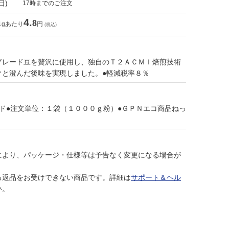
日)
17時までのご注文
4.
8
1gあたり
円
(税込)
グレード豆を贅沢に使用し、独自のＴ２ＡＣＭＩ焙煎技術
クと澄んだ後味を実現しました。●軽減税率８％
ド●注文単位：１袋（１０００ｇ粉）●ＧＰＮエコ商品ねっ
により、パッケージ・仕様等は予告なく変更になる場合が
る返品をお受けできない商品です。詳細は
サポート＆ヘル
い。