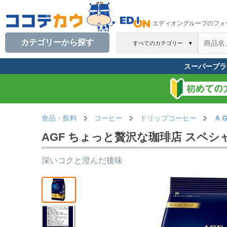
エディオングループのフォ
カテゴリーから探す
すべてのカテゴリー
▼
スーパープラ
食品・飲料
コーヒー
ドリップコーヒー
Ａ
AGF ちょっと贅沢な珈琲店 スペシャ
深いコクと澄んだ後味