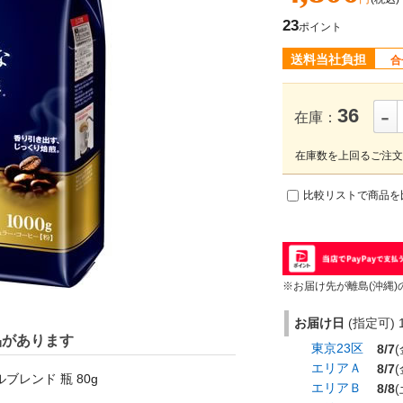
23
ポイント
送料当社負担
合
-
36
在庫：
在庫数を上回るご注文
比較リストで商品を
※お届け先が離島(沖縄)
お届け日
(指定可) 1
品があります
東京23区
8/7
(
エリアＡ
8/7
(
ブレンド 瓶 80g
エリアＢ
8/8
(