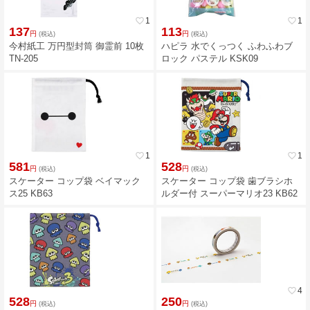
favorite_border
1
favorite_border
1
137
113
円
円
(税込)
(税込)
今村紙工 万円型封筒 御霊前 10枚
ハピラ 水でくっつく ふわふわブ
TN-205
ロック パステル KSK09
favorite_border
1
favorite_border
1
581
528
円
円
(税込)
(税込)
スケーター コップ袋 ベイマック
スケーター コップ袋 歯ブラシホ
ス25 KB63
ルダー付 スーパーマリオ23 KB62
favorite_border
4
528
250
円
円
(税込)
(税込)