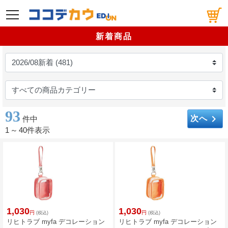
メニュー
新着商品
93
keyboard_arrow_right
次へ
件中
1
～
40件表示
1,030
1,030
円
円
(税込)
(税込)
リヒトラブ myfa デコレーション
リヒトラブ myfa デコレーション