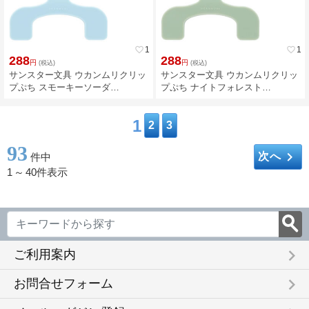
favorite_border
1
favorite_border
1
288
288
円
円
(税込)
(税込)
サンスター文具 ウカンムリクリッ
サンスター文具 ウカンムリクリッ
プぷち スモーキーソーダ
プぷち ナイトフォレスト
S3625060
S3625079
1
2
3
93
keyboard_arrow_right
次へ
件中
1
～
40件表示
keyboard_arrow_right
ご利用案内
keyboard_arrow_right
お問合せフォーム