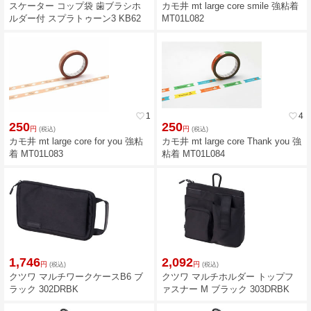
スケーター コップ袋 歯ブラシホ
カモ井 mt large core smile 強粘着
ルダー付 スプラトゥーン3 KB62
MT01L082
favorite_border
1
favorite_border
4
250
250
円
円
(税込)
(税込)
カモ井 mt large core for you 強粘
カモ井 mt large core Thank you 強
着 MT01L083
粘着 MT01L084
1,746
2,092
円
円
(税込)
(税込)
クツワ マルチワークケースB6 ブ
クツワ マルチホルダー トップフ
ラック 302DRBK
ァスナー M ブラック 303DRBK