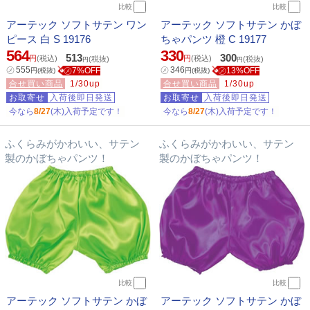
比較
比較
アーテック ソフトサテン ワン
アーテック ソフトサテン かぼ
ピース 白 S 19176
ちゃパンツ 橙 C 19177
564
330
513
300
円
(税込)
円
(税込)
(税抜)
(税抜)
円
円
㋱
555
㋱
346
㋱7%OFF
㋱13%OFF
円
(税抜)
円
(税抜)
合せ買い商品
1/30up
合せ買い商品
1/30up
お取寄せ
入荷後即日発送
お取寄せ
入荷後即日発送
今なら
8/27
(木)入荷予定です！
今なら
8/27
(木)入荷予定です！
ふくらみがかわいい、サテン
ふくらみがかわいい、サテン
製のかぼちゃパンツ！
製のかぼちゃパンツ！
比較
比較
アーテック ソフトサテン かぼ
アーテック ソフトサテン かぼ