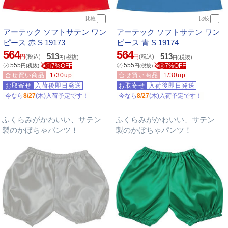
比較
比較
アーテック ソフトサテン ワン
アーテック ソフトサテン ワン
ピース 赤 S 19173
ピース 青 S 19174
564
564
513
513
円
(税込)
円
(税込)
(税抜)
(税抜)
円
円
㋱
555
㋱
555
㋱7%OFF
㋱7%OFF
円
(税抜)
円
(税抜)
合せ買い商品
1/30up
合せ買い商品
1/30up
お取寄せ
入荷後即日発送
お取寄せ
入荷後即日発送
今なら
8/27
(木)入荷予定です！
今なら
8/27
(木)入荷予定です！
ふくらみがかわいい、サテン
ふくらみがかわいい、サテン
製のかぼちゃパンツ！
製のかぼちゃパンツ！