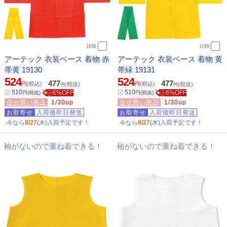
比較
比較
アーテック 衣装ベース 着物 赤
アーテック 衣装ベース 着物 黄
帯黄 19130
帯緑 19131
524
524
477
477
円
(税込)
円
(税込)
(税抜)
(税抜)
円
円
㋱
510
㋱
510
㋱6%OFF
㋱6%OFF
円
(税抜)
円
(税抜)
合せ買い商品
1/30up
合せ買い商品
1/30up
お取寄せ
入荷後即日発送
お取寄せ
入荷後即日発送
今なら
8/27
(木)入荷予定です！
今なら
8/27
(木)入荷予定です！
袖がないので重ね着できる！
袖がないので重ね着できる！