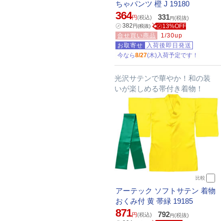
ちゃパンツ 橙 J 19180
364
331
円
(税込)
(税抜)
円
㋱
382
㋱13%OFF
円
(税抜)
合せ買い商品
1/30up
お取寄せ
入荷後即日発送
今なら
8/27
(木)入荷予定です！
光沢サテンで華やか！和の装
いが楽しめる帯付き着物！
比較
アーテック ソフトサテン 着物
おくみ付 黄 帯緑 19185
871
792
円
(税込)
(税抜)
円