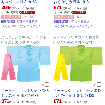
ちゃパンツ 銀 J 19183
おくみ付 赤 帯黒 19184
364
871
331
792
円
(税込)
円
(税込)
(税抜)
(税抜)
円
円
㋱
382
㋱
864
㋱13%OFF
㋱8%OFF
円
(税抜)
円
(税抜)
合せ買い商品
1/30up
合せ買い商品
1/30up
お取寄せ
入荷後即日発送
お取寄せ
入荷後即日発送
今なら
8/27
(木)入荷予定です！
今なら
8/27
(木)入荷予定です！
光沢サテンで華やか！和の装
光沢サテンで華やか！和の装
いが楽しめる帯付き着物！
いが楽しめる帯付き着物！
比較
比較
アーテック ソフトサテン 着物
アーテック ソフトサテン 着物
おくみ付 水 帯桃 19188
おくみ付 黄緑 帯黄 19189
871
871
792
792
円
(税込)
円
(税込)
(税抜)
(税抜)
円
円