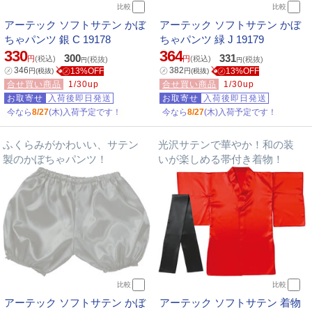
比較
比較
アーテック ソフトサテン かぼ
アーテック ソフトサテン かぼ
ちゃパンツ 銀 C 19178
ちゃパンツ 緑 J 19179
330
364
300
331
円
(税込)
円
(税込)
(税抜)
(税抜)
円
円
㋱
346
㋱
382
㋱13%OFF
㋱13%OFF
円
(税抜)
円
(税抜)
合せ買い商品
1/30up
合せ買い商品
1/30up
お取寄せ
入荷後即日発送
お取寄せ
入荷後即日発送
今なら
8/27
(木)入荷予定です！
今なら
8/27
(木)入荷予定です！
ふくらみがかわいい、サテン
光沢サテンで華やか！和の装
製のかぼちゃパンツ！
いが楽しめる帯付き着物！
比較
比較
アーテック ソフトサテン かぼ
アーテック ソフトサテン 着物