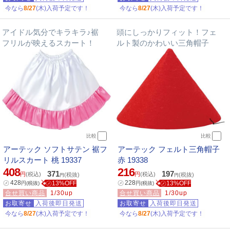
今なら
8/27
(木)入荷予定です！
今なら
8/27
(木)入荷予定です！
アイドル気分でキラキラ♪裾
頭にしっかりフィット！フェ
フリルが映えるスカート！
ルト製のかわいい三角帽子
比較
比較
アーテック ソフトサテン 裾フ
アーテック フェルト三角帽子
リルスカート 桃 19337
赤 19338
408
216
371
197
円
(税込)
円
(税込)
(税抜)
(税抜)
円
円
㋱
428
㋱
228
㋱13%OFF
㋱13%OFF
円
(税抜)
円
(税抜)
合せ買い商品
1/30up
合せ買い商品
1/30up
お取寄せ
入荷後即日発送
お取寄せ
入荷後即日発送
今なら
8/27
(木)入荷予定です！
今なら
8/27
(木)入荷予定です！