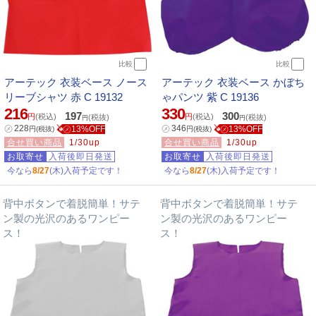
比較
比較
アーテック 衣装ベース ノース
アーテック 衣装ベース かぼち
リーブシャツ 赤 C 19132
ゃパンツ 紫 C 19136
216
330
197
300
円
(税込)
円
(税込)
(税抜)
(税抜)
円
円
㋱
228
㋱
346
㋱13%OFF
㋱13%OFF
円
(税抜)
円
(税抜)
合せ買い商品
1/30up
合せ買い商品
1/30up
お取寄せ
入荷後即日発送
お取寄せ
入荷後即日発送
今なら
8/27
(木)入荷予定です！
今なら
8/27
(木)入荷予定です！
背中ボタンで着脱簡単！サテ
背中ボタンで着脱簡単！サテ
ン製の光沢のあるワンピー
ン製の光沢のあるワンピー
ス！
ス！