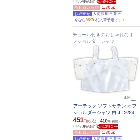
㋱
864
㋱8%OFF
円
(税抜)
合せ買い商品
1/30up
お取寄せ
入荷後即日発送
今なら
8/27
(木)入荷予定です！
チュール付きのおしゃれなオ
フショルダーシャツ！
比較
アーテック ソフトサテン オフ
ショルダーシャツ 白 J 19289
451
410
円
(税込)
(税抜)
円
㋱
473
㋱13%OFF
円
(税抜)
合せ買い商品
1/30up
お取寄せ
入荷後即日発送