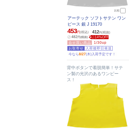
比較
アーテック ソフトサテン ワン
ピース 銀 J 19170
453
412
円
(税込)
(税抜)
円
㋱
482
㋱14%OFF
円
(税抜)
合せ買い商品
1/30up
お取寄せ
入荷後即日発送
今なら
8/27
(木)入荷予定です！
背中ボタンで着脱簡単！サテ
ン製の光沢のあるワンピー
ス！