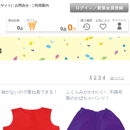
販サイト)
|
お問合せ
|
ご利用案内
ログイン／新規会員登録
カート
マイページ
商品比較
購入履歴
お気に入り
0
history
favorite_border
0
0
点
点
円
1
2
3
4
次ページ
袖がないので重ね着できる！
ふくらみがかわいい、不織布
製のかぼちゃパンツ！