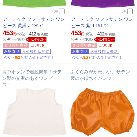
比較
比較
アーテック ソフトサテン ワン
アーテック ソフトサテン ワン
ピース 黄緑 J 19171
ピース 紫 J 19172
453
453
412
412
円
(税込)
円
(税込)
(税抜)
(税抜)
円
円
㋱
482
㋱
482
㋱14%OFF
㋱14%OFF
円
(税抜)
円
(税抜)
合せ買い商品
1/30up
合せ買い商品
1/30up
お取寄せ
入荷後即日発送
お取寄せ
入荷後即日発送
今なら
8/27
(木)入荷予定です！
今なら
8/27
(木)入荷予定です！
背中ボタンで着脱簡単！サテ
ふくらみがかわいい、サテン
ン製の光沢のあるワンピー
製のかぼちゃパンツ！
ス！