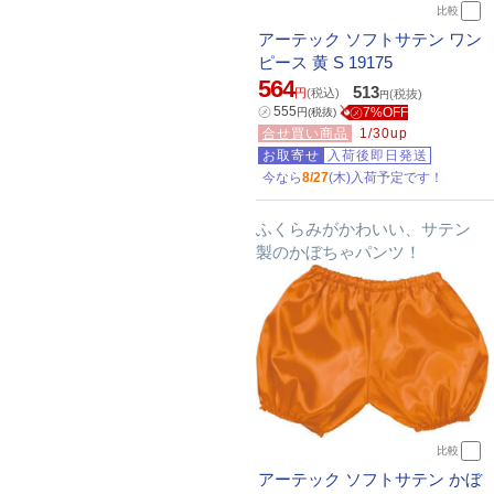
比較
アーテック ソフトサテン ワン
ピース 黄 S 19175
564
513
円
(税込)
(税抜)
円
㋱
555
㋱7%OFF
円
(税抜)
合せ買い商品
1/30up
お取寄せ
入荷後即日発送
今なら
8/27
(木)入荷予定です！
ふくらみがかわいい、サテン
製のかぼちゃパンツ！
比較
アーテック ソフトサテン かぼ