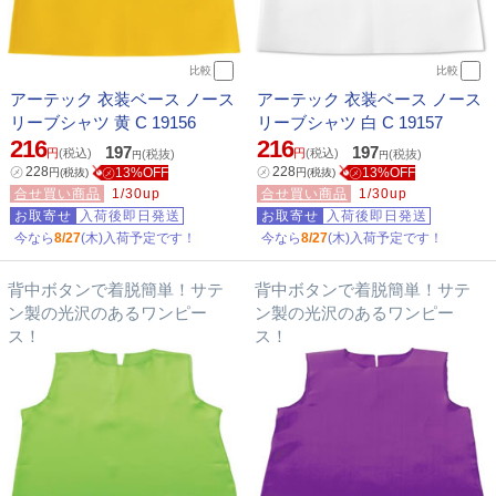
比較
比較
アーテック 衣装ベース ノース
アーテック 衣装ベース ノース
リーブシャツ 黄 C 19156
リーブシャツ 白 C 19157
216
216
197
197
円
(税込)
円
(税込)
(税抜)
(税抜)
円
円
㋱
228
㋱
228
㋱13%OFF
㋱13%OFF
円
(税抜)
円
(税抜)
合せ買い商品
1/30up
合せ買い商品
1/30up
お取寄せ
入荷後即日発送
お取寄せ
入荷後即日発送
今なら
8/27
(木)入荷予定です！
今なら
8/27
(木)入荷予定です！
背中ボタンで着脱簡単！サテ
背中ボタンで着脱簡単！サテ
ン製の光沢のあるワンピー
ン製の光沢のあるワンピー
ス！
ス！