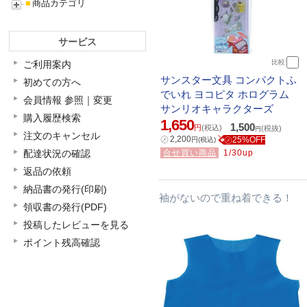
■
商品カテゴリ
サービス
比較
ご利用案内
サンスター文具 コンパクトふ
初めての方へ
でいれ ヨコピタ ホログラム
会員情報 参照｜変更
サンリオキャラクターズ
購入履歴検索
1,650
1,500
円
(税込)
(税抜)
円
注文のキャンセル
㋱
2,200
㋱25%OFF
円
(税込)
配達状況の確認
合せ買い商品
1/30up
返品の依頼
納品書の発行(印刷)
袖がないので重ね着できる！
領収書の発行(PDF)
投稿したレビューを見る
ポイント残高確認