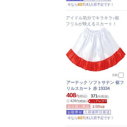
今なら
8/27
(木)入荷予定です！
アイドル気分でキラキラ♪裾
フリルが映えるスカート！
比較
アーテック ソフトサテン 裾フ
リルスカート 赤 19334
408
371
円
(税込)
(税抜)
円
㋱
428
㋱13%OFF
円
(税抜)
合せ買い商品
1/30up
お取寄せ
入荷後即日発送
今なら
8/27
(木)入荷予定です！