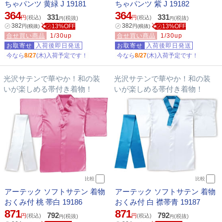
ちゃパンツ 黄緑 J 19181
ちゃパンツ 紫 J 19182
364
364
331
331
円
(税込)
円
(税込)
(税抜)
(税抜)
円
円
㋱
382
㋱
382
㋱13%OFF
㋱13%OFF
円
(税抜)
円
(税抜)
合せ買い商品
1/30up
合せ買い商品
1/30up
お取寄せ
入荷後即日発送
お取寄せ
入荷後即日発送
今なら
8/27
(木)入荷予定です！
今なら
8/27
(木)入荷予定です！
光沢サテンで華やか！和の装
光沢サテンで華やか！和の装
いが楽しめる帯付き着物！
いが楽しめる帯付き着物！
比較
比較
アーテック ソフトサテン 着物
アーテック ソフトサテン 着物
おくみ付 桃 帯白 19186
おくみ付 白 襟帯青 19187
871
871
792
792
円
(税込)
円
(税込)
(税抜)
(税抜)
円
円