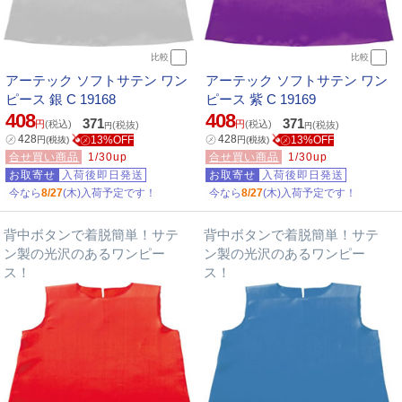
比較
比較
アーテック ソフトサテン ワン
アーテック ソフトサテン ワン
ピース 銀 C 19168
ピース 紫 C 19169
408
408
371
371
円
(税込)
円
(税込)
(税抜)
(税抜)
円
円
㋱
428
㋱
428
㋱13%OFF
㋱13%OFF
円
(税抜)
円
(税抜)
合せ買い商品
1/30up
合せ買い商品
1/30up
お取寄せ
入荷後即日発送
お取寄せ
入荷後即日発送
今なら
8/27
(木)入荷予定です！
今なら
8/27
(木)入荷予定です！
背中ボタンで着脱簡単！サテ
背中ボタンで着脱簡単！サテ
ン製の光沢のあるワンピー
ン製の光沢のあるワンピー
ス！
ス！