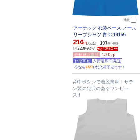
比較
アーテック 衣装ベース ノース
リーブシャツ 青 C 19155
216
197
円
(税込)
(税抜)
円
㋱
228
㋱13%OFF
円
(税抜)
合せ買い商品
1/30up
お取寄せ
入荷後即日発送
今なら
8/27
(木)入荷予定です！
背中ボタンで着脱簡単！サテ
ン製の光沢のあるワンピー
ス！