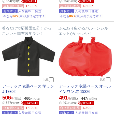
㋱
864
㋱
864
㋱8%OFF
㋱8%OFF
円
(税抜)
円
(税抜)
合せ買い商品
1/30up
合せ買い商品
1/30up
お取寄せ
入荷後即日発送
お取寄せ
入荷後即日発送
今なら
8/27
(木)入荷予定です！
今なら
8/27
(木)入荷予定です！
着るだけで応援団気分！かっ
ふんわり広がるバルーンシル
こいい不織布製学ラン！
エットがかわいい！
比較
比較
アーテック 衣装ベース 学ラン
アーテック 衣装ベース オール
J 19302
インワン 赤 19326
506
491
460
447
円
(税込)
円
(税込)
(税抜)
(税抜)
円
円
㋱
537
㋱
491
㋱14%OFF
㋱8%OFF
円
(税抜)
円
(税抜)
合せ買い商品
1/30up
合せ買い商品
1/30up
お取寄せ
入荷後即日発送
お取寄せ
入荷後即日発送