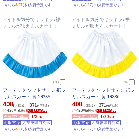
今なら
8/27
(木)入荷予定です！
今なら
8/27
(木)入荷予定です！
アイドル気分でキラキラ♪裾
アイドル気分でキラキラ♪裾
フリルが映えるスカート！
フリルが映えるスカート！
比較
比較
アーテック ソフトサテン 裾フ
アーテック ソフトサテン 裾フ
リルスカート 青 19335
リルスカート 黄 19336
408
408
371
371
円
(税込)
円
(税込)
(税抜)
(税抜)
円
円
㋱
428
㋱
428
㋱13%OFF
㋱13%OFF
円
(税抜)
円
(税抜)
合せ買い商品
1/30up
合せ買い商品
1/30up
お取寄せ
入荷後即日発送
お取寄せ
入荷後即日発送
今なら
8/27
(木)入荷予定です！
今なら
8/27
(木)入荷予定です！