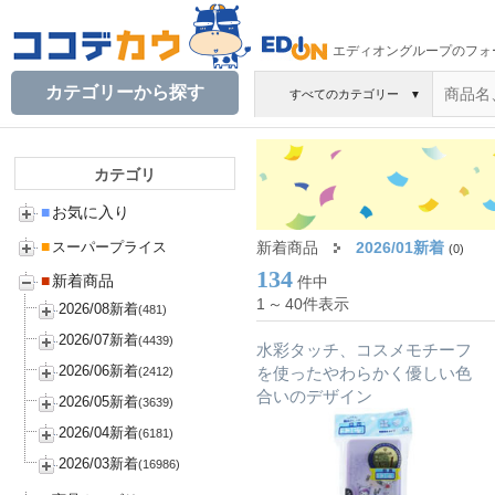
エディオングループのフォ
カテゴリーから探す
すべてのカテゴリー
▼
カテゴリ
■
お気に入り
■
新着商品
2026/01新着
スーパープライス
(0)
134
■
新着商品
件中
1
～
40件表示
2026/08新着
(481)
2026/07新着
(4439)
水彩タッチ、コスメモチーフ
2026/06新着
を使ったやわらかく優しい色
(2412)
合いのデザイン
2026/05新着
(3639)
2026/04新着
(6181)
2026/03新着
(16986)