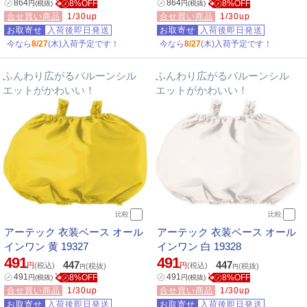
㋱
864
㋱
864
㋱8%OFF
㋱8%OFF
円
(税抜)
円
(税抜)
合せ買い商品
1/30up
合せ買い商品
1/30up
お取寄せ
入荷後即日発送
お取寄せ
入荷後即日発送
今なら
8/27
(木)入荷予定です！
今なら
8/27
(木)入荷予定です！
ふんわり広がるバルーンシル
ふんわり広がるバルーンシル
エットがかわいい！
エットがかわいい！
比較
比較
アーテック 衣装ベース オール
アーテック 衣装ベース オール
インワン 黄 19327
インワン 白 19328
491
491
447
447
円
(税込)
円
(税込)
(税抜)
(税抜)
円
円
㋱
491
㋱
491
㋱8%OFF
㋱8%OFF
円
(税抜)
円
(税抜)
合せ買い商品
1/30up
合せ買い商品
1/30up
お取寄せ
入荷後即日発送
お取寄せ
入荷後即日発送