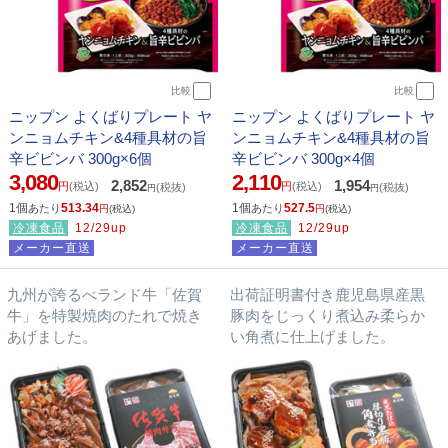
比較
比較
ニップン よくばりプレート ヤ
ニップン よくばりプレート ヤ
ンニョムチキン&4種具材の旨
ンニョムチキン&4種具材の旨
辛ビビンバ 300g×6個
辛ビビンバ 300g×4個
3,080
2,110
2,852
1,954
円
(税込)
円
(税込)
(税抜)
(税抜)
円
円
1個
513.34
1個
527.5
あたり
あたり
円
(税込)
円
(税込)
冷凍食品
12/29up
冷凍食品
12/29up
メーカー直送
メーカー直送
九州が誇るべランド牛「佐賀
出荷証明書付き鹿児島県産黒
牛」を特製焼肉のたれで焼き
豚肉をじっくり煮込み柔らか
あげました。
い角煮に仕上げました。