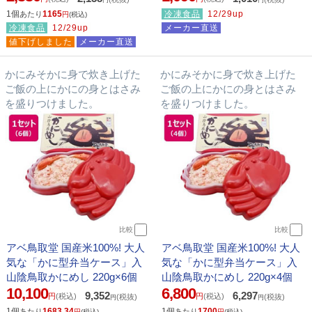
1個
1165
冷凍食品
12/29up
あたり
円
(税込)
冷凍食品
12/29up
メーカー直送
値下げしました
メーカー直送
かにみそかに身で炊き上げた
かにみそかに身で炊き上げた
ご飯の上にかにの身とはさみ
ご飯の上にかにの身とはさみ
を盛りつけました。
を盛りつけました。
比較
比較
アベ鳥取堂 国産米100%! 大人
アベ鳥取堂 国産米100%! 大人
気な「かに型弁当ケース」入
気な「かに型弁当ケース」入
山陰鳥取かにめし 220g×6個
山陰鳥取かにめし 220g×4個
10,100
6,800
9,352
6,297
円
(税込)
円
(税込)
(税抜)
(税抜)
円
円
1個
1683.34
1個
1700
あたり
あたり
円
(税込)
円
(税込)