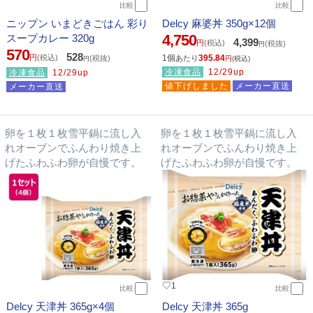
比較
比較
ニップン いまどきごはん 彩り
Delcy 麻婆丼 350g×12個
4,750
スープカレー 320g
4,399
円
(税込)
(税抜)
円
570
528
円
(税込)
1個
395.84
(税抜)
あたり
円
(税込)
円
冷凍食品
12/29up
冷凍食品
12/29up
値下げしました
メーカー直送
メーカー直送
卵を１枚１枚雪平鍋に流し入
卵を１枚１枚雪平鍋に流し入
れオーブンでふんわり焼き上
れオーブンでふんわり焼き上
げたふわふわ卵が自慢です。
げたふわふわ卵が自慢です。
♡
1
比較
比較
Delcy 天津丼 365g×4個
Delcy 天津丼 365g