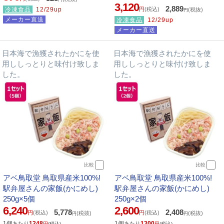
3,120
2,889
冷凍食品
12/29up
円
(税込)
(税抜)
円
メーカー直送
冷凍食品
12/29up
メーカー直送
日本海で漁獲されたかにを使
日本海で漁獲されたかにを使
用ししっとりと味付け致しま
用ししっとりと味付け致しま
した。
した。
比較
比較
アベ鳥取堂 鳥取県産米100%!
アベ鳥取堂 鳥取県産米100%!
駅弁屋さんの家飯(かにめし)
駅弁屋さんの家飯(かにめし)
250g×5個
250g×2個
6,240
2,600
5,778
2,408
円
(税込)
円
(税込)
(税抜)
(税抜)
円
円
1個
1248
1個
1300
あたり
あたり
円
(税込)
円
(税込)