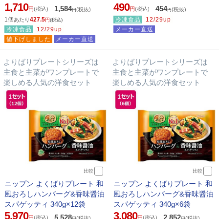
1,710
490
1,584
454
円
(税込)
円
(税込)
(税抜)
(税抜)
円
円
1個
427.5
冷凍食品
12/29up
あたり
円
(税込)
冷凍食品
12/29up
メーカー直送
値下げしました
メーカー直送
よりばりプレートシリーズは
よりばりプレートシリーズは
主食と主菜がワンプレートで
主食と主菜がワンプレートで
楽しめる人気の洋食セット
楽しめる人気の洋食セット
比較
比較
ニップン よくばりプレート 和
ニップン よくばりプレート 和
風おろしハンバーグ&香味醤油
風おろしハンバーグ&香味醤油
スパゲッティ 340g×12袋
スパゲッティ 340g×6袋
5,970
3,080
5,528
2,852
円
(税込)
円
(税込)
(税抜)
(税抜)
円
円