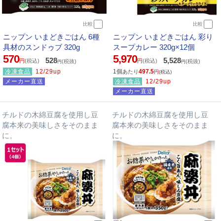
比較
比較
ニップン いまどきごはん 6種
ニップン いまどきごはん 彩り
具材のスンドゥブ 320g
スープカレー 320g×12個
570
5,970
528
5,528
円
(税込)
円
(税込)
(税抜)
(税抜)
円
円
冷凍食品
12/29up
1個
497.5
あたり
円
(税込)
メーカー直送
冷凍食品
12/29up
メーカー直送
チルドの木綿豆腐を使用し豆
チルドの木綿豆腐を使用し豆
腐本来の美味しさをそのまま
腐本来の美味しさをそのまま
に。
に。