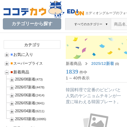
エディオングループのフォ
カテゴリーから探す
すべてのカテゴリー
▼
カテゴリ
■
お気に入り
■
新着商品
2025/12新着
スーパープライス
(0)
1839
■
新着商品
件中
1
～
40件表示
2026/08新着
(473)
2026/07新着
(4478)
韓国料理で定番のビビンバと
2026/06新着
人気のヤンニョムチキンが一
(2414)
度に味わえる韓国プレート。
2026/05新着
(3641)
2026/04新着
(6211)
2026/03新着
(16995)