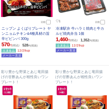
♡
1
比較
比較
ニップン よくばりプレート ヤ
冷凍駅弁 牛ハラミ焼肉と牛カ
ンニョムチキン&4種具材の旨
ルビ焼肉弁当 1個
1,460
辛ビビンバ 300g
1,352
円
(税込)
(税抜)
円
570
528
円
(税込)
冷凍食品
12/29up
(税抜)
円
メーカー直送
冷凍食品
12/29up
メーカー直送
彩り豊かな野菜とあじ竜田揚
彩り豊かな野菜とあじ竜田揚
げの甘酢あんが相性良いワン
げの甘酢あんが相性良いワン
プレート！
プレート！