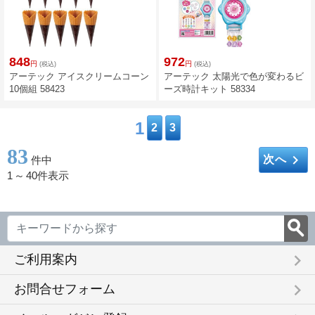
848
972
円
円
(税込)
(税込)
アーテック アイスクリームコーン
アーテック 太陽光で色が変わるビ
10個組 58423
ーズ時計キット 58334
1
2
3
83
keyboard_arrow_right
次へ
件中
1
～
40件表示
keyboard_arrow_right
ご利用案内
keyboard_arrow_right
お問合せフォーム