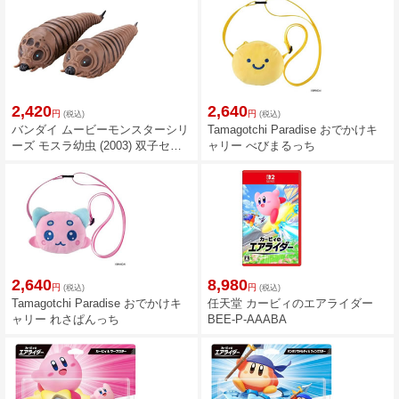
2,420
2,640
円
円
(税込)
(税込)
バンダイ ムービーモンスターシリ
Tamagotchi Paradise おでかけキ
ーズ モスラ幼虫 (2003) 双子セッ
ャリー べびまるっち
ト
2,640
8,980
円
円
(税込)
(税込)
Tamagotchi Paradise おでかけキ
任天堂 カービィのエアライダー
ャリー れさぱんっち
BEE-P-AAABA