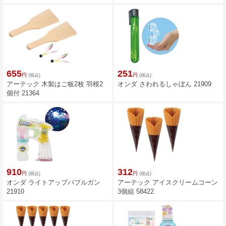
655
251
円
円
(税込)
(税込)
アーテック 木製はご板2枚 羽根2
オンダ さわれるしゃぼん 21909
個付 21364
910
312
円
円
(税込)
(税込)
オンダ ライトアップバブルガン
アーテック アイスクリームコーン
21910
3個組 58422