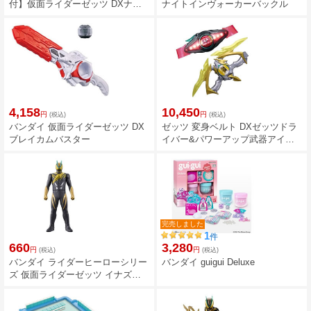
付】仮面ライダーゼッツ DXナイ
ナイトインヴォーカーバックル
トインヴォーカーバックル&ブレ
イカムバスターセット
4,158
10,450
円
円
(税込)
(税込)
バンダイ 仮面ライダーゼッツ DX
ゼッツ 変身ベルト DXゼッツドラ
ブレイカムバスター
イバー&パワーアップ武器アイテ
ムセット
完売しました
1
件
660
3,280
円
円
(税込)
(税込)
バンダイ ライダーヒーローシリー
バンダイ guigui Deluxe
ズ 仮面ライダーゼッツ イナズマ
プラズマ