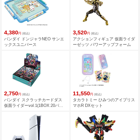
4,380
3,520
円
円
(税込)
(税込)
バンダイ ドンジャラNEO サンエ
アクションフィギュア 仮面ライダ
ックスユニバース
ーゼッツ パワーアップフォーム
2,750
11,550
円
円
(税込)
(税込)
バンダイ スクラッチカードダス
タカラトミー ひみつのアイプリス
仮面ライダーvol.1(1BOX:20パッ
マホR DXセット
ク入)