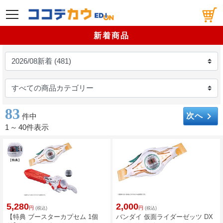
メニュー
新着商品
83
keyboard_arrow_right
次へ
件中
1
～
40件表示
5,280
2,000
円
円
(税込)
(税込)
【特典 ブースターカプセム 1個
バンダイ 仮面ライダーゼッツ DX