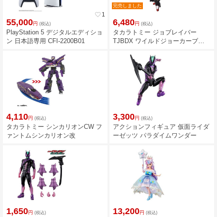
完売しました
favorite_border
1
55,000
6,480
円
円
(税込)
(税込)
PlayStation 5 デジタルエディショ
タカラトミー ジョブレイバー
ン 日本語専用 CFI-2200B01
TJBDX ワイルドジョーカーブレ
イバー DXセット
4,110
3,300
円
円
(税込)
(税込)
タカラトミー シンカリオンCW フ
アクションフィギュア 仮面ライダ
ァントムシンカリオン改
ーゼッツ パラダイムワンダー
1,650
13,200
円
円
(税込)
(税込)