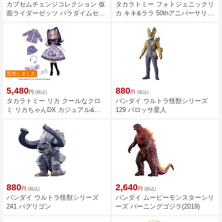
カプセムチェンジコレクション 仮
タカラトミー フォトジェニックリ
面ライダーゼッツ パラダイムセッ
カ キキ&ララ 50thアニバーサリー
ト
スタイル
完売しました
5,480
880
円
円
(税込)
(税込)
タカラトミー リカ クールなクロ
バンダイ ウルトラ怪獣シリーズ
ミ リカちゃんDX カジュアル&パ
129 バロッサ星人
ープルワンピセット
880
2,640
円
円
(税込)
(税込)
バンダイ ウルトラ怪獣シリーズ
バンダイ ムービーモンスターシリ
241 バグリゴン
ーズ バーニングゴジラ(2019)