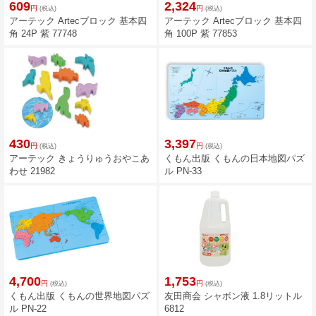
609
2,324
円
円
(税込)
(税込)
アーテック Artecブロック 基本四
アーテック Artecブロック 基本四
角 24P 紫 77748
角 100P 紫 77853
430
3,397
円
円
(税込)
(税込)
アーテック きょうりゅうおやこあ
くもん出版 くもんの日本地図パズ
わせ 21982
ル PN-33
4,700
1,753
円
円
(税込)
(税込)
くもん出版 くもんの世界地図パズ
友田商会 シャボン液 1.8リットル
ル PN-22
6812