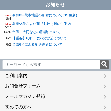
お知らせ
令和8年熊本地震の影響について(8/4更新)
NEW
8/4
夏季休業および商品お届け日のご案内
NEW
7/27
6/26
台風・大雨などの影響について
6/2
【重要】6月3日(水)の営業について
6/2
台風6号による配送遅延について
keyboard_arrow_right
ご利用案内
keyboard_arrow_right
お問合せフォーム
keyboard_arrow_right
メールマガジン登録
keyboard_arrow_right
初めての方へ