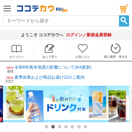
メニュー
ようこそ ココデカウへ
ログイン／新規会員登録
あとで買う
お気に入り
購入履歴・再注文
カテゴリー
令和8年熊本地震の影響について(8/4更新)
NEW
8/4
夏季休業および商品お届け日のご案内
NEW
7/27