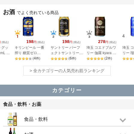
お酒
でよく売れている商品
4
198
198
278
円
円
円
円
(税込)
(税込)
(税込)
(税込)
 グッ
キリンビール 一番
サントリー パーフ
埼玉 コエドブルワ
埼玉 
mL 6
搾り 糖質ゼロ
ェクトサントリービ
リー 伽羅 kyara 缶
リー 瑠璃
350ml
4
ール
6
5.5度 350ml
2
度 350
(
件
)
(
件
)
(
件
)
> 全カテゴリーの人気売れ筋ランキング
カテゴリー
食品・飲料・お薬
食品・飲料