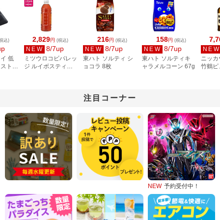
2,829
216
158
7,7
円
円
円
税込)
(税込)
(税込)
(税込)
up
8/7up
8/7up
8/7up
NEW
NEW
NEW
NE
イ 低
ミツウロコビバレッ
東ハト ソルティ シ
東ハト ソルティキ
ニッカ
レスト付
ジ ルイボスティー
ョコラ 8枚
ャラメルコーン 67g
竹鶴ピ
ド 抗
ラベルレス 500mL
瓶 639
5BK
48本
注目コーナー
NEW
予約受付中！