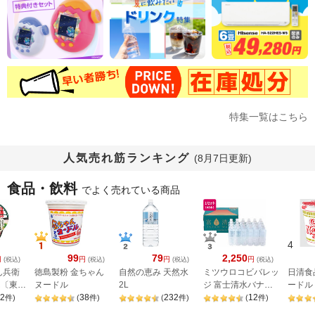
特集一覧はこちら
人気売れ筋ランキング
(8月7日更新)
食品・飲料
でよく売れている商品
4
99
79
2,250
円
円
円
円
(税込)
(税込)
(税込)
(税込)
ん兵衛
徳島製粉 金ちゃん
自然の恵み 天然水
ミツウロコビバレッ
日清食
ん〔東〕
ヌードル
2L
ジ 富士清水バナジ
ードル 
2
38
232
ウム&シリカ ラベル
12
件
)
(
件
)
(
件
)
(
件
)
レス 500mL×48