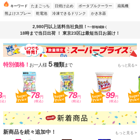
たまごっち
日焼け止め
ポータブルクーラー
扇風機
キーワード
熊よけスプレー
乾電池
冷凍できるドリンク
かき氷器
2,980円以上送料当社負担！
*一部地域除く
18時まで当日出荷 ！ 東京23区は最短当日お届け！
５
特別価格！
種類
お一人様
まで
もっと見る >
8
78
78
99
円
円
円
円
税込)
(税込)
(税込)
(税込)
新商品を続々追加中！
もっと見る >